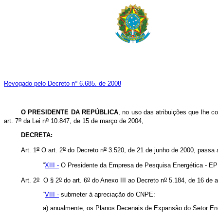
Revogado pelo Decreto nº 6.685. de 2008
O PRESIDENTE DA REPÚBLICA
, no uso das atribuições que lhe co
o
o
art. 7
da Lei n
10.847, de 15 de março de 2004,
DECRETA:
o
o
o
Art. 1
O art. 2
do Decreto n
3.520, de 21 de junho de 2000, passa a
“
XIII -
O Presidente da Empresa de Pesquisa Energética - EP
o
o
o
o
Art. 2
O § 2
do art. 6
do Anexo III ao Decreto n
5.184, de 16 de a
“
VIII -
submeter à apreciação do CNPE:
a) anualmente, os Planos Decenais de Expansão do Setor Ene