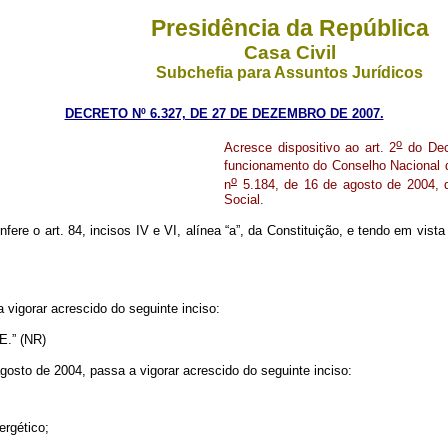
Presidência da República
Casa Civil
Subchefia para Assuntos Jurídicos
DECRETO Nº 6.327, DE 27 DE DEZEMBRO DE 2007.
o
Acresce dispositivo ao art. 2
do Dec
funcionamento do Conselho Nacional d
o
n
5.184, de 16 de agosto de 2004, 
Social.
nfere o art. 84, incisos IV e VI, alínea “a”, da Constituição, e tendo em vista
 vigorar acrescido do seguinte inciso:
E.” (NR)
gosto de 2004, passa a vigorar acrescido do seguinte inciso:
rgético;