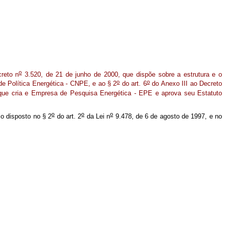
o
reto n
3.520, de 21 de junho de 2000, que dispõe sobre a estrutura e o
o
o
e Política Energética - CNPE, e ao § 2
do art. 6
do Anexo III ao Decreto
que cria e Empresa de Pesquisa Energética - EPE e aprova seu Estatuto
o
o
o
 o disposto no § 2
do art. 2
da Lei n
9.478, de 6 de agosto de 1997, e no