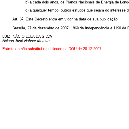
b) a cada dois anos, os Planos Nacionais de Energia de Long
c) a qualquer tempo, outros estudos que sejam do interesse d
o
Art. 3
Este Decreto entra em vigor na data de sua publicação.
o
o
Brasília, 27 de dezembro de 2007; 186
da Independência e 119
da R
LUIZ INÁCIO LULA DA SILVA
Nelson José Hubner Moreira
Este texto não substitui o publicado no DOU de 28.12.2007