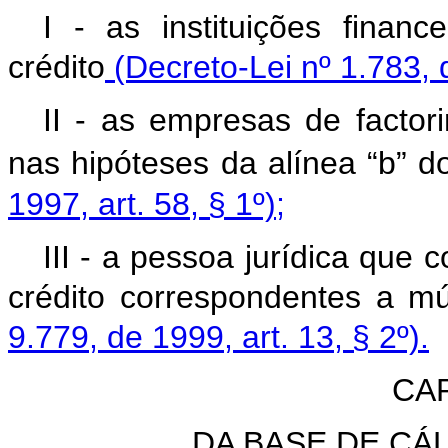
I - as instituições finan
crédito
(Decreto-Lei nº 1.783, de
II - as empresas de factori
nas hipóteses da alínea “b” do 
1997, art. 58, § 1º);
III - a pessoa jurídica que
crédito correspondentes a m
9.779, de 1999, art. 13, § 2º).
CAP
DA BASE DE CÁ