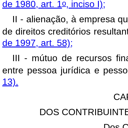
o
de 1980, art. 1
, inciso I);
II - alienação, à empresa qu
de direitos creditórios result
de 1997, art. 58);
III - mútuo de recursos fin
entre pessoa jurídica e pesso
13).
CAP
DOS CONTRIBUINT
Dos C