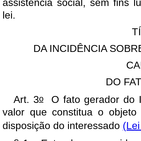
assistência social, sem fins l
lei.
T
DA INCIDÊNCIA SOB
CA
DO FA
o
Art. 3
O fato gerador do 
valor que constitua o objet
disposição do interessado
(Lei