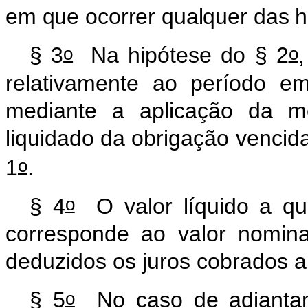
em que ocorrer qualquer das h
o
o
§ 3
Na hipótese do § 2
relativamente ao período e
mediante a aplicação da m
liquidado da obrigação vencida,
o
1
.
o
§ 4
O valor líquido a que 
corresponde ao valor nominal 
deduzidos os juros cobrados 
o
§ 5
No caso de adiantam