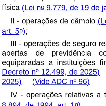
o
física
(Lei n
9.779, de 19 de ja
II - operações de câmbio
(L
o
art. 5
)
;
III - operações de seguro r
abertas de previdência c
equiparadas a instituições
Decreto nº 12.499, de 2025)
2025)
(Vide ADC nº 96)
IV - operações relativas a 
o
8.894, de 1994, art. 1
)
;