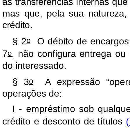
às transferências internas que
mas que, pela sua natureza
crédito.
o
§ 2
O débito de encargos, 
o
7
, não configura entrega ou
do interessado.
o
§ 3
A expressão “opera
operações de:
I - empréstimo sob qualque
crédito e desconto de títulos