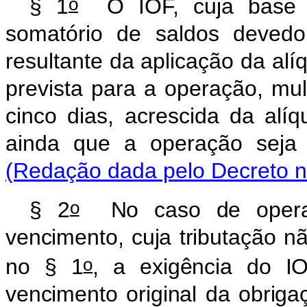
o
§ 1
O IOF, cuja base d
somatório de saldos devedo
resultante da aplicação da alíq
prevista para a operação, mul
cinco dias, acrescida da alíq
ainda que a operação s
(Redação dada pelo Decreto n
o
§ 2
No caso de operaçã
vencimento, cuja tributação nã
o
no § 1
, a exigência do I
vencimento original da obriga