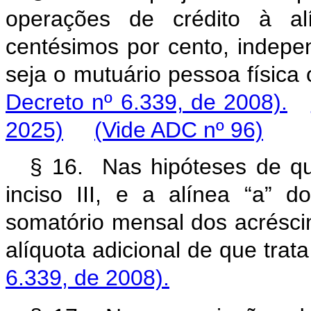
operações de crédito à alí
centésimos por cento, indep
seja o mutuário pessoa físic
Decreto nº 6.339, de 2008).
2025)
(Vide ADC nº 96)
§ 16. Nas hipóteses de que
inciso III, e a alínea “a” d
somatório mensal dos acrésci
alíquota adicional de que tr
6.339, de 2008).