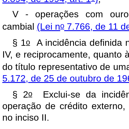
V - operações com ouro, 
o
cambial
(Lei n
7.766, de 11 de
o
§ 1
A incidência definida no
IV, e reciprocamente, quanto
do título representativo de 
5.172, de 25 de outubro de 196
o
§ 2
Exclui-se da incidên
operação de crédito externo, 
no inciso II.