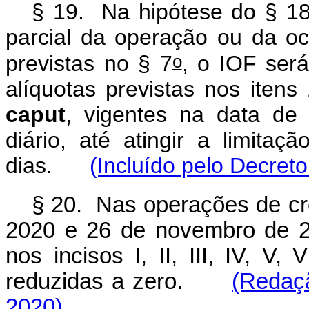
§ 19. Na hipótese do § 18,
parcial da operação ou da oc
o
previstas no § 7
, o IOF ser
alíquotas previstas nos itens
caput
, vigentes na data de
diário, até atingir a limita
dias.
(Incluído pelo Decreto
§ 20. Nas operações de cré
2020 e 26 de novembro de 20
nos incisos I, II, III, IV, V,
reduzidas a zero.
(Redaçã
2020)