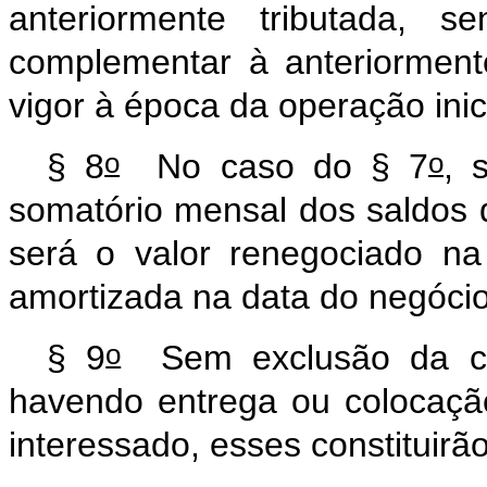
anteriormente tributada, s
complementar à anteriormente
vigor à época da operação inici
o
o
§ 8
No caso do § 7
, 
somatório mensal dos saldos d
será o valor renegociado n
amortizada na data do negócio
o
§ 9
Sem exclusão da co
havendo entrega ou colocaçã
interessado, esses constituirã