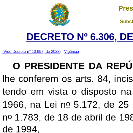
Pres
Subch
DECRETO Nº 6.306, D
(Vide Decreto nº 10.997, de 2022)
Vigência
O PRESIDENTE DA REPÚ
lhe conferem os arts. 84, inci
tendo em vista o disposto na
o
1966, na Lei n
5.172, de 25 
o
n
1.783, de 18 de abril de 198
de 1994,