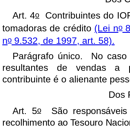
o
Art. 4
Contribuintes do IOF
o
tomadoras de crédito
(Lei n
8
o
n
9.532, de 1997, art. 58).
Parágrafo único. No caso d
resultantes de vendas a 
contribuinte é o alienante pesso
Dos 
o
Art. 5
São responsáveis 
recolhimento ao Tesouro Nacio