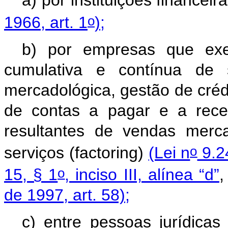
a) por instituições financeir
o
1966, art. 1
);
b) por empresas que exe
cumulativa e contínua de s
mercadológica, gestão de crédi
de contas a pagar e a receb
resultantes de vendas merc
o
serviços (factoring)
(Lei n
9.2
o
15, § 1
, inciso III, alínea “d”
,
de 1997, art. 58);
c) entre pessoas jurídicas