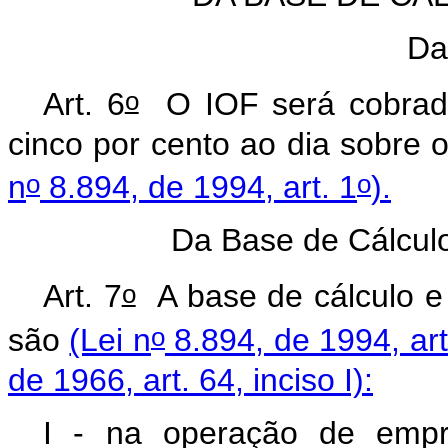
Da
o
Art. 6
O IOF será cobrado
cinco por cento ao dia sobre 
o
o
n
8.894, de 1994, art. 1
).
Da Base de Cálculo
o
Art. 7
A base de cálculo e 
o
são
(Lei n
8.894, de 1994, art
de 1966, art. 64, inciso I):
I - na operação de empr