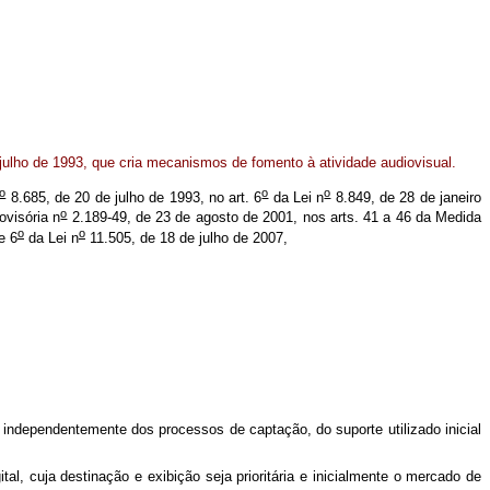
julho de 1993, que cria mecanismos de fomento à atividade audiovisual.
o
o
o
8.685, de 20 de julho de 1993, no art. 6
da Lei n
8.849, de 28 de janeiro
o
ovisória n
2.189-49, de 23 de agosto de 2001, nos arts. 41 a 46 da Medida
o
o
e 6
da Lei n
11.505, de 18 de julho de 2007,
 independentemente dos processos de captação, do suporte utilizado inicial
al, cuja destinação e exibição seja prioritária e inicialmente o mercado de