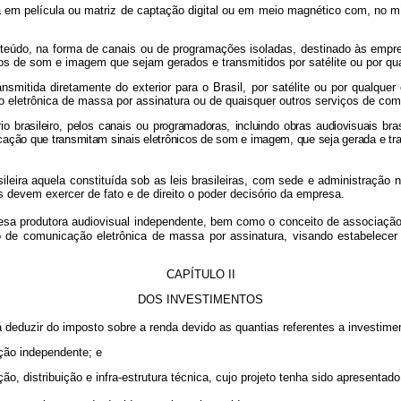
da em película ou matriz de captação digital ou em meio magnético com, no m
nteúdo, na forma de canais ou de programações isoladas, destinado às empr
os de som e imagem que sejam gerados e transmitidos por satélite ou por qu
ransmitida diretamente do exterior para o Brasil, por satélite ou por qualqu
 eletrônica de massa por assinatura ou de quaisquer outros serviços de co
ório brasileiro, pelos canais ou programadoras, incluindo obras audiovisuais b
ação que transmitam sinais eletrônicos de som e imagem, que seja gerada e tran
ira aquela constituída sob as leis brasileiras, com sede e administração no P
is devem exercer de fato e de direito o poder decisório da empresa.
sa produtora audiovisual independente, bem como o conceito de associaçã
e comunicação eletrônica de massa por assinatura, visando estabelecer cr
CAPÍTULO II
DOS INVESTIMENTOS
erá deduzir do imposto sobre a renda devido as quantias referentes a investi
ução independente; e
ção, distribuição e infra-estrutura técnica, cujo projeto tenha sido apresentado