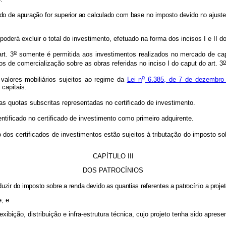
íodo de apuração for superior ao calculado com base no imposto devido no ajus
 poderá excluir o total do investimento, efetuado na forma dos incisos I e II d
o
rt. 3
somente é permitida aos investimentos realizados no mercado de capi
o
os de comercialização sobre as obras referidas no inciso I do caput do art. 3
o
valores mobiliários sujeitos ao regime da
Lei n
6.385, de 7 de dezembro
 capitais.
as quotas subscritas representadas no certificado de investimento.
ntificado no certificado de investimento como primeiro adquirente.
os certificados de investimentos estão sujeitos à tributação do imposto sobr
CAPÍTULO III
DOS PATROCÍNIOS
duzir do imposto sobre a renda devido as quantias referentes a patrocínio a pro
e; e
exibição, distribuição e infra-estrutura técnica, cujo projeto tenha sido apres