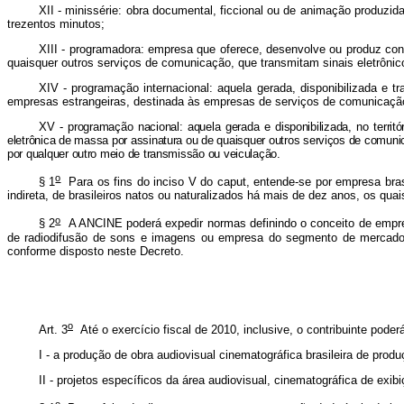
XII - minissérie: obra documental, ficcional ou de animação produzi
trezentos minutos;
XIII - programadora: empresa que oferece, desenvolve ou produz co
quaisquer outros serviços de comunicação, que transmitam sinais eletrônic
XIV - programação internacional: aquela gerada, disponibilizada e t
empresas estrangeiras, destinada às empresas de serviços de comunicação
XV - programação nacional: aquela gerada e disponibilizada, no territ
eletrônica de massa por assinatura ou de quaisquer outros serviços de comunic
por qualquer outro meio de transmissão ou veiculação.
o
§ 1
Para os fins do inciso V do caput, entende-se por empresa brasile
indireta, de brasileiros natos ou naturalizados há mais de dez anos, os qua
o
§ 2
A ANCINE poderá expedir normas definindo o conceito de empre
de radiodifusão de sons e imagens ou empresa do segmento de mercado d
conforme disposto neste Decreto.
o
Art. 3
Até o exercício fiscal de 2010, inclusive, o contribuinte pod
I - a produção de obra audiovisual cinematográfica brasileira de prod
II - projetos específicos da área audiovisual, cinematográfica de exibi
o