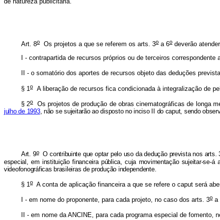
de natureza publicitária.
o
o
o
Art. 8
Os projetos a que se referem os arts. 3
a 6
deverão atender
I - contrapartida de recursos próprios ou de terceiros correspondente
II - o somatório dos aportes de recursos objeto das deduções prevista
o
§ 1
A liberação de recursos fica condicionada à integralização de pe
o
§ 2
Os projetos de produção de obras cinematográficas de longa 
julho de 1993
, não se sujeitarão ao disposto no inciso II do caput, sendo obse
o
Art. 9
O contribuinte que optar pelo uso da dedução prevista nos arts. 
especial, em instituição financeira pública, cuja movimentação sujeitar-se-
videofonográficas brasileiras de produção independente.
o
§ 1
A conta de aplicação financeira a que se refere o caput será abe
o
I - em nome do proponente, para cada projeto, no caso dos arts. 3
a 
II - em nome da ANCINE, para cada programa especial de fomento, no