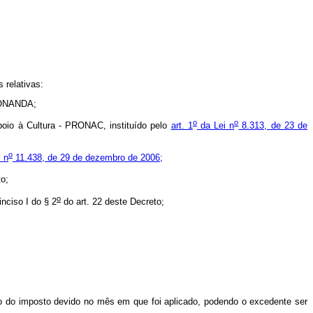
 relativas:
 CONANDA;
o
o
poio à Cultura - PRONAC, instituído pelo
art. 1
da Lei n
8.313, de 23 de
o
 n
11.438, de 29 de dezembro de 2006;
o;
o
nciso I do § 2
do art. 22 deste Decreto;
o do imposto devido no mês em que foi aplicado, podendo o excedente ser