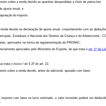
osto sobre a renda devido as quantias despendidas a título de patrocínio:
de ajuste anual; e
de apuração do imposto.
 a renda devido na declaração de ajuste anual, conjuntamente com as deduções
unicipais, Estaduais e Nacional dos Direitos da Criança e do Adolescente -
ulturais, aprovados na forma da regulamentação do PRONAC;
previamente aprovados pelo Ministério do Esporte, de que trata o
art. 1º da Le
o
 trata o inciso I do § 2
do art. 22;
imposto sobre a renda devido, antes do adicional, apurado com base:
imposto com base no lucro estimado, o valor investido poderá ser deduzid
.