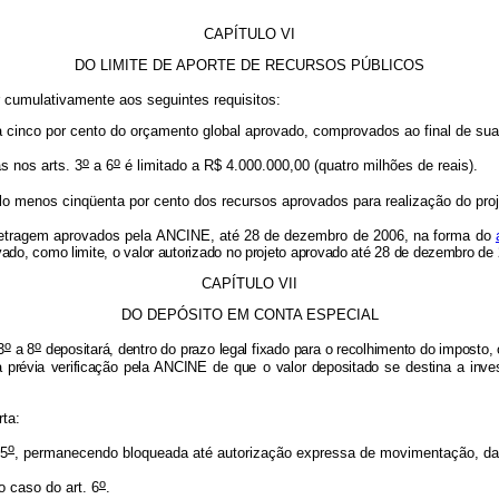
CAPÍTULO VI
DO LIMITE DE APORTE DE RECURSOS PÚBLICOS
 cumulativamente aos seguintes requisitos:
 a cinco por cento do orçamento global aprovado, comprovados ao final de sua
o
o
s nos arts. 3
a 6
é limitado a R$ 4.000.000,00 (quatro milhões de reais).
lo menos cinqüenta por cento dos recursos aprovados para realização do proj
metragem aprovados pela ANCINE, até 28 de dezembro de 2006, na forma do
rvado, como limite, o valor autorizado no projeto aprovado até 28 de dezembro de
CAPÍTULO VII
DO DEPÓSITO EM CONTA ESPECIAL
o
o
3
a 8
depositará, dentro do prazo legal fixado para o recolhimento do imposto
á a prévia verificação pela ANCINE de que o valor depositado se destina a in
rta:
o
5
, permanecendo bloqueada até autorização expressa de movimentação, da
o
 caso do art. 6
.