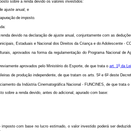
osto sobre a renda devido os valores investidos:
de ajuste anual; e
de apuração de imposto.
ada:
 a renda devido na declaração de ajuste anual, conjuntamente com as deduções
unicipais, Estaduais e Nacional dos Direitos da Criança e do Adolescente -
culturais, aprovados na forma da regulamentação do Programa Nacional de A
o
previamente aprovados pelo Ministério do Esporte, de que trata o
art. 1
da Lei
o
o
ileiras de produção independente, de que tratam os arts. 5
e 6
deste Decret
ciamento da Indústria Cinematográfica Nacional - FUNCINES, de que trata o i
osto sobre a renda devido, antes do adicional, apurado com base:
imposto com base no lucro estimado, o valor investido poderá ser deduzid
.