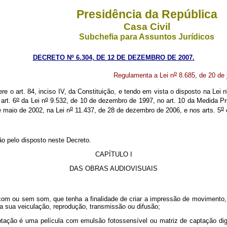
Presidência da República
Casa Civil
Subchefia para Assuntos Jurídicos
DECRETO Nº 6.304, DE 12 DE DEZEMBRO DE 2007.
o
Regulamenta a Lei n
8.685, de 20 de 
ere o art. 84, inciso IV, da Constituição, e tendo em vista o disposto na Lei n
o
o
art. 6
da Lei n
9.532, de 10 de dezembro de 1997, no art. 10 da Medida Pr
o
o
 maio de 2002, na Lei n
11.437, de 28 de dezembro de 2006, e nos arts. 5
o pelo disposto neste Decreto.
CAPÍTULO I
DAS OBRAS AUDIOVISUAIS
 com ou sem som, que tenha a finalidade de criar a impressão de movimento,
ara sua veiculação, reprodução, transmissão ou difusão;
captação é uma película com emulsão fotossensível ou matriz de captação digit