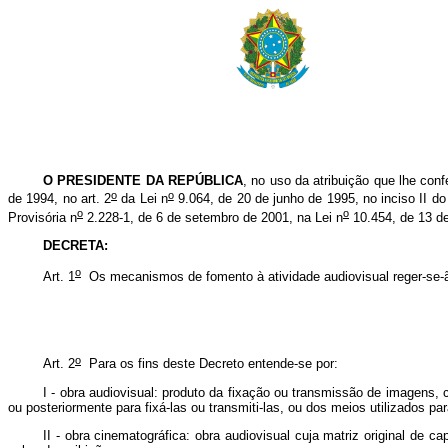
O PRESIDENTE DA REPÚBLICA
, no uso da atribuição que lhe conf
o
o
de 1994, no art. 2
da Lei n
9.064, de 20 de junho de 1995, no inciso II do 
o
o
Provisória n
2.228-1, de 6 de setembro de 2001, na Lei n
10.454, de 13 de
DECRETA:
o
Art. 1
Os mecanismos de fomento à atividade audiovisual reger-se-ã
o
Art. 2
Para os fins deste Decreto entende-se por:
I - obra audiovisual: produto da fixação ou transmissão de imagens,
ou posteriormente para fixá-las ou transmiti-las, ou dos meios utilizados p
II - obra cinematográfica: obra audiovisual cuja matriz original de 