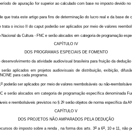
 período de apuração for
superior ao calculado com base no imposto devido no 
 que trata este artigo para fins de determinação do lucro real e da base de 
e trata o inciso II do caput poderão ser aplicados por meio de valores ree
 Nacional da Cultura - FNC e serão alocados em categoria de programação espec
CAPÍTULO IV
DOS PROGRAMAS ESPECIAIS DE FOMENTO
esenvolvimento da atividade audiovisual brasileira para fruição da dedução 
ão aplicados em projetos audiovisuais de distribuição, exibição, difusão
 ANCINE para cada programa.
o
1
poderão ser aplicados por meio de valores reembolsáveis ou não-reembolsáv
C e serão alocados em categoria de programação específica denominada Fund
o
veis e reembolsáveis previstos no § 2
serão objetos de norma específica da AN
CAPÍTULO V
DOS PROJETOS NÃO AMPARADOS PELA DEDUÇÃO
o
o
cursos do imposto sobre a renda , na forma dos arts. 3
a 6
, 10 e 11, não 