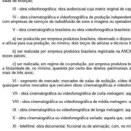
salas de exibição;
III - obra videofonográfica: obra audiovisual cuja matriz origina
IV - obra cinematográfica e videofonográfica de produção independente
com empresas de serviços de radiodifusão de sons e imagens ou operadora
V - obra cinematográfica brasileira ou obra videofonográfica brasileir
a) ser produzida por empresa produtora brasileira, observado o dispos
e utilizar para sua produção, no mínimo, dois terços de artistas e técnicos 
b) ser realizada por empresa produtora brasileira registrada na 
esses países;
c) ser realizada, em regime de co-produção, por empresa produtora 
a titularidade de, no mínimo, quarenta por cento dos direitos patrimoniais 
mais de três anos;
VI - segmento de mercado: mercados de salas de exibição, vídeo do
quaisquer outros mercados que veiculem obras cinematográficas e videofon
VII - obra cinematográfica ou videofonográfica de curta metragem: aqu
VIII - obra cinematográfica ou videofonográfica de média metragem: aq
IX - obra cinematográfica ou videofonográfica de longa metragem: aqu
X - obra cinematográfica ou videofonográfica seriada: aquela que, so
XI - telefilme: obra documental, ficcional ou de animação, com, no m