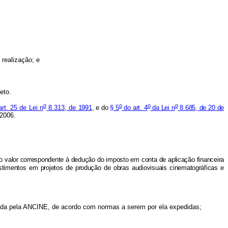
 realização; e
eto.
o
o
o
o
art. 25 de Lei n
8.313, de
1991
, e do
§ 5
do art. 4
da Lei n
8.685, de 20 de
2006.
, o valor correspondente à dedução do imposto em conta de aplicação financeira
vestimentos em projetos de produção de obras audiovisuais cinematográficas e
da pela ANCINE, de acordo com normas a serem por ela expedidas;