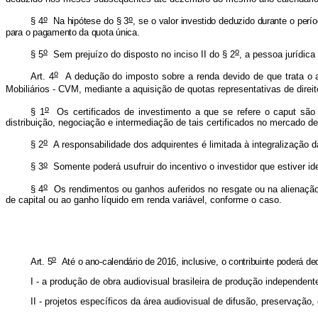
o
o
§ 4
Na hipótese do § 3
, se o valor investido deduzido durante o per
para o pagamento da quota única.
o
o
§ 5
Sem prejuízo do disposto no inciso II do § 2
, a pessoa jurídica
o
Art. 4
A dedução do imposto sobre a renda devido de que trata o a
Mobiliários - CVM, mediante a aquisição de quotas representativas de direit
o
§ 1
Os certificados de investimento a que se refere o caput são 
distribuição, negociação e intermediação de tais certificados no mercado de
o
§ 2
A responsabilidade dos adquirentes é limitada à integralização d
o
§ 3
Somente poderá usufruir do incentivo o investidor que estiver ide
o
§ 4
Os rendimentos ou ganhos auferidos no resgate ou na alienação d
de capital ou ao ganho líquido em renda variável, conforme o caso.
o
Art. 5
Até o ano-calendário de 2016, inclusive, o contribuinte poderá de
I - a produção de obra audiovisual brasileira de produção independent
II - projetos específicos da área audiovisual de difusão, preservação, 