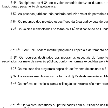
o
o
§ 4
Na hipótese do § 3
, se o valor investido deduzido durante o
fixado para o pagamento da quota única.
o
§ 5
As pessoas jurídicas não poderão deduzir o valor do patrocínio de
o
§ 6
Os recursos dos projetos específicos da área audiovisual de qu
o
o
§ 7
Os valores reembolsados na forma do § 6
destinar-se-ão ao Fundo
o
Art. 6
A ANCINE poderá instituir programas especiais de fomento ao d
o
§ 1
Os recursos destinados aos programas especiais de fomento ser
escolhidos por meio de seleção pública, conforme normas expedidas pela
o
§ 2
Os recursos dos programas especiais de fomento de que trata o § 
o
o
§ 3
Os valores reembolsados na forma do § 2
destinar-se-ão ao FN
o
§ 4
Os parâmetros básicos para a aplicação dos valores não reembolsá
o
Art. 7
Os valores investidos ou patrocinados com a utilização dos re