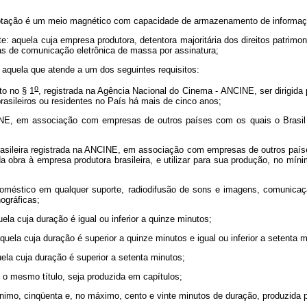
l de captação é um meio magnético com capacidade de armazenamento de inf
: aquela cuja empresa produtora, detentora majoritária dos direitos patrimoni
s de comunicação eletrônica de massa por assinatura;
a: aquela que atende a um dos seguintes requisitos:
o
to no § 1
, registrada na Agência Nacional do Cinema - ANCINE, ser dirigida po
brasileiros ou residentes no País há mais de cinco anos;
ANCINE, em associação com empresas de outros países com os quais o Bras
brasileira registrada na ANCINE, em associação com empresas de outros paí
da obra à empresa produtora brasileira, e utilizar para sua produção, no mínim
méstico em qualquer suporte, radiodifusão de sons e imagens, comunicação
ográficas;
ela cuja duração é igual ou inferior a quinze minutos;
uela cuja duração é superior a quinze minutos e igual ou inferior a setenta m
ela cuja duração é superior a setenta minutos;
b o mesmo título, seja produzida em capítulos;
ínimo, cinqüenta e, no máximo, cento e vinte minutos de duração, produzida p