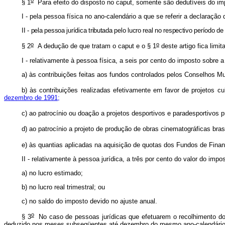
§ 1
Para efeito do disposto no caput, somente são dedutíveis do imp
I - pela pessoa física no ano-calendário a que se referir a declaração 
II - pela pessoa jurídica tributada pelo lucro real no respectivo período 
o
o
§ 2
A dedução de que tratam o caput e o § 1
deste artigo fica limit
I - relativamente à pessoa física, a seis por cento do imposto sobre
a) às contribuições feitas aos fundos controlados pelos Conselhos M
b) às contribuições realizadas efetivamente em favor de projetos 
dezembro de 1991;
c) ao patrocínio ou doação a projetos desportivos e paradesportivos 
d) ao patrocínio a projeto de produção de obras cinematográficas bras
e) às quantias aplicadas na aquisição de quotas dos Fundos de Finan
II - relativamente à pessoa jurídica, a três por cento do valor do imp
a) no lucro estimado;
b) no lucro real trimestral; ou
c) no saldo do imposto devido no ajuste anual.
o
§ 3
No caso de pessoas jurídicas que efetuarem o recolhimento do 
deduzido nos meses subseqüentes até dezembro do mesmo ano-calendário