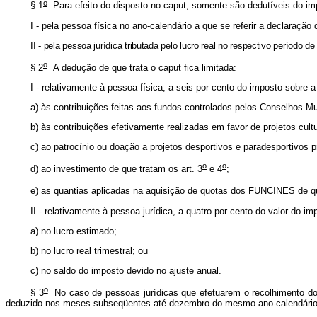
o
§ 1
Para efeito do disposto no caput, somente são dedutíveis do imp
I - pela pessoa física no ano-calendário a que se referir a declaração 
II - pela pessoa jurídica tributada pelo lucro real no respectivo período 
o
§ 2
A dedução de que trata o caput fica limitada:
I - relativamente à pessoa física, a seis por cento do imposto sobre
a) às contribuições feitas aos fundos controlados pelos Conselhos M
b) às contribuições efetivamente realizadas em favor de projetos c
c) ao patrocínio ou doação a projetos desportivos e paradesportivos 
o
o
d) ao investimento de que tratam os art. 3
e 4
;
e) as quantias aplicadas na aquisição de quotas dos FUNCINES de que
II - relativamente à pessoa jurídica, a quatro por cento do valor do 
a) no lucro estimado;
b) no lucro real trimestral; ou
c) no saldo do imposto devido no ajuste anual.
o
§ 3
No caso de pessoas jurídicas que efetuarem o recolhimento do 
deduzido nos meses subseqüentes até dezembro do mesmo ano-calendário