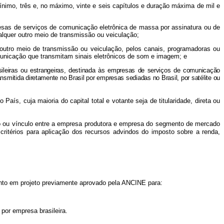
ínimo, três e, no máximo, vinte e seis capítulos e duração máxima de mil e
esas de serviços de comunicação eletrônica de massa por assinatura ou de
alquer outro meio de transmissão ou veiculação;
er outro meio de transmissão ou veiculação, pelos canais, programadoras ou
municação que transmitam sinais eletrônicos de som e imagem; e
rasileiras ou estrangeiras, destinada às empresas de serviços de comunicação
smitida diretamente no Brasil por empresas sediadas no Brasil, por satélite ou
aís, cuja maioria do capital total e votante seja de titularidade, direta ou
o ou vínculo entre a empresa produtora e empresa do segmento de mercado
itérios para aplicação dos recursos advindos do imposto sobre a renda,
mento em projeto previamente aprovado pela ANCINE para:
 por empresa brasileira.