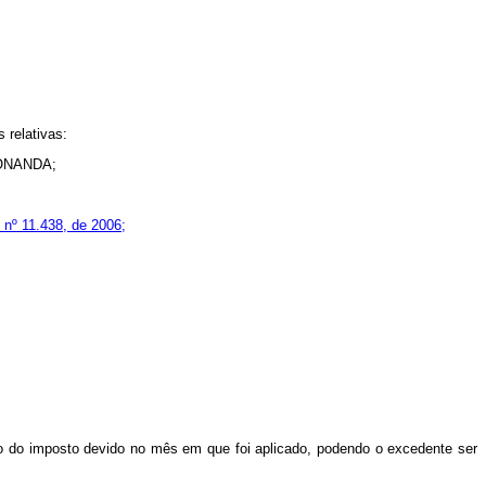
 relativas:
 CONANDA;
i nº 11.438, de 2006;
o do imposto devido no mês em que foi aplicado, podendo o excedente ser