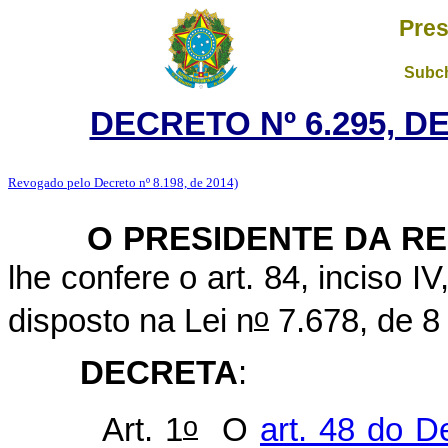
Pres
Subch
DECRETO Nº 6.295, D
Revogado pelo Decreto nº 8.198, de 2014)
O PRESIDENTE DA RE
lhe confere o art. 84, inciso I
o
disposto na Lei n
7.678, de 8
DECRETA
:
o
Art. 1
O
art. 48 do D