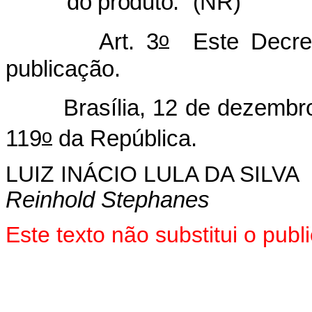
do produto.” (NR)
o
Art. 3
Este Decret
publicação.
Brasília, 12 de dezembro 
o
119
da República.
LUIZ INÁCIO LULA DA SILVA
Reinhold Stephanes
Este texto não substitui o pu