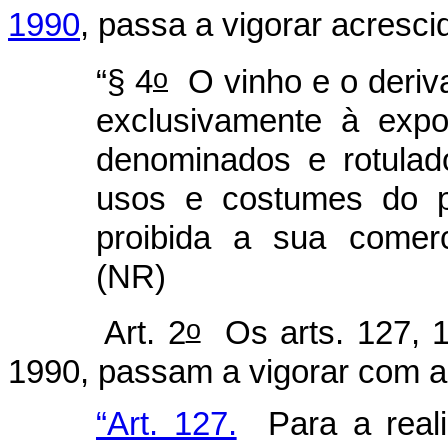
1990
, passa a vigorar acresci
o
“§ 4
O vinho e o deriv
exclusivamente à expo
denominados e rotulad
usos e costumes do p
proibida a sua comerc
(NR)
o
Art. 2
Os arts. 127, 1
1990, passam a vigorar com a
“Art. 127.
Para a realiz