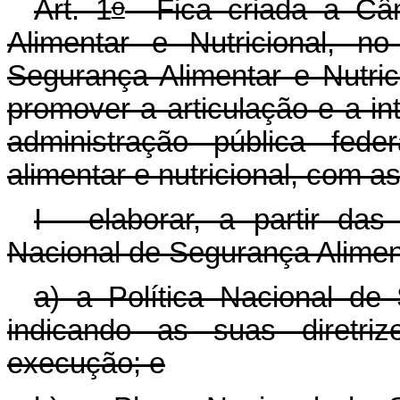
o
Art. 1
Fica criada a Câma
Alimentar e Nutricional, n
Segurança Alimentar e Nutric
promover a articulação e a i
administração pública fed
alimentar e nutricional, com 
I - elaborar, a partir da
Nacional de Segurança Alimen
a) a Política Nacional de 
indicando as suas diretri
execução; e