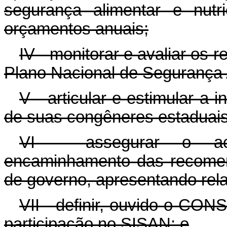
segurança alimentar e nutr
orçamentos anuais;
IV - monitorar e avaliar os 
Plano Nacional de Segurança A
V - articular e estimular a 
de suas congêneres estaduais 
VI - assegurar o ac
encaminhamento das recome
de governo, apresentando rela
VII - definir, ouvido o CON
participação no SISAN; e