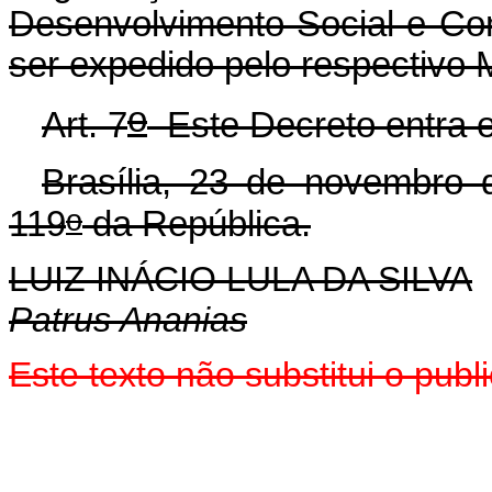
Desenvolvimento Social e Co
ser expedido pelo respectivo M
o
Art. 7
Este Decreto entra e
Brasília, 23 de novembro 
o
119
da República.
LUIZ INÁCIO LULA DA SILVA
Patrus Ananias
Este texto não substitui o pu