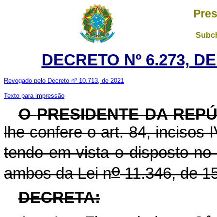
Pres
Subch
DECRETO Nº 6.273, D
Revogado pelo Decreto nº 10.713, de 2021
Texto para impressão
O
PRESIDENTE DA REPÚ
lhe confere o art. 84, incisos 
tendo em vista o disposto no 
o
ambos da Lei n
11.346, de 1
DECRETA: