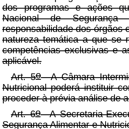
dos programas e ações que
Nacional de Segurança 
responsabilidade dos órgãos 
natureza temática a que se 
competências exclusivas e a
aplicável.
o
Art. 5
A Câmara Intermini
Nutricional poderá instituir 
proceder à prévia análise de 
o
Art. 6
A Secretaria-Execut
Segurança Alimentar e Nutricio