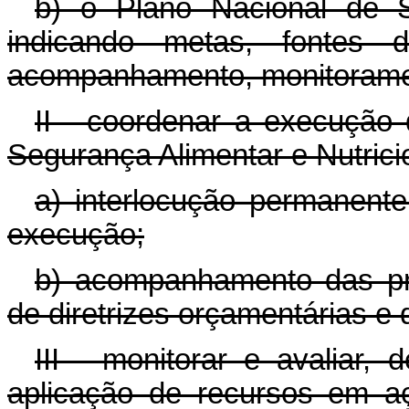
b) o Plano Nacional de Se
indicando metas, fontes 
acompanhamento, monitoramen
II - coordenar a execução 
Segurança Alimentar e Nutrici
a) interlocução permanen
execução;
b) acompanhamento das pro
de diretrizes orçamentárias e
III - monitorar e avaliar,
aplicação de recursos em a