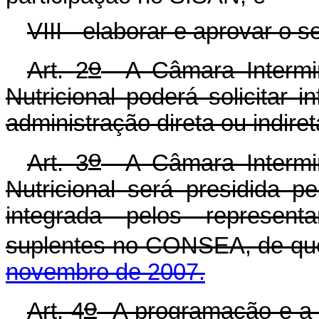
VIII - elaborar e aprovar o s
o
Art. 2
A Câmara Intermini
Nutricional poderá solicitar
administração direta ou indire
o
Art. 3
A Câmara Intermini
Nutricional será presidida 
integrada pelos representa
suplentes no CONSEA, de que
novembro de 2007.
o
Art. 4
A programação e a e