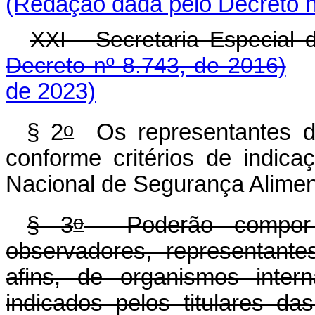
(Redação dada pelo Decreto n
XXI - Secretaria Especial
Decreto nº 8.743, de 2016)
de 2023)
o
§ 2
Os representantes da
conforme critérios de indica
Nacional de Segurança Aliment
o
§ 3
Poderão compor 
observadores, representant
afins, de organismos intern
indicados pelos titulares das