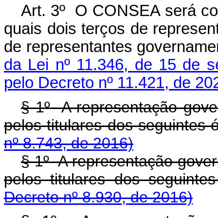
Art. 3º O CONSEA será co
quais dois terços de represen
de representantes governamen
da Lei nº 11.346, de 15 de 
pelo Decreto nº 11.421, de 20
§ 1
º
A representação gover
pelos titulares dos seguintes
nº 8.743, de 2016)
§ 1
º
A representação gover
pelos titulares dos segu
Decreto nº 8.930, de 2016)