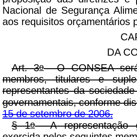
Nacional de Segurança Alimen
aos requisitos orçamentários
CAP
DA C
o
Art. 3
O CONSEA será c
membros, titulares e supl
representantes da sociedade 
governamentais, conforme di
15 de setembro de 2006.
o
§ 1
A representação g
exercida pelos seguintes memb