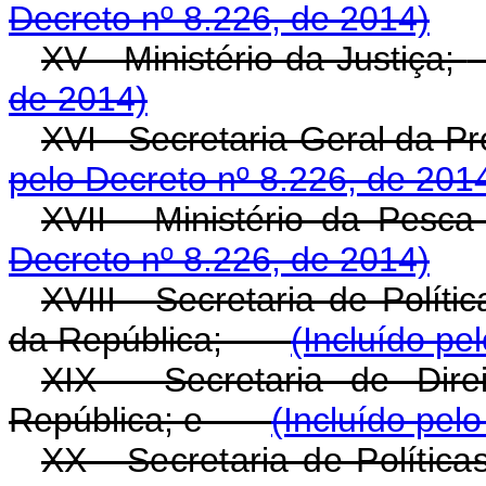
Decreto nº 8.226, de 2014)
XV - Ministério da Justiça;
de 2014)
XVI - Secretaria-Geral da Pr
pelo Decreto nº 8.226, de 201
XVII - Ministério da Pesca 
Decreto nº 8.226, de 2014)
XVIII - Secretaria de Polít
da República;
(Incluído pe
XIX - Secretaria de Dir
República; e
(Incluído pel
XX - Secretaria de Polític