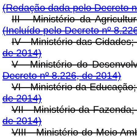
(Redação dada pelo Decreto n
III - Ministério da Agricult
(Incluído pelo Decreto nº 8.22
IV - Ministério das Cidades;
de 2014)
V - Ministério do Desenvolv
Decreto nº 8.226, de 2014)
VI - Ministério da Educação;
de 2014)
VII - Ministério da Fazenda;
de 2014)
VIII - Ministério do Meio Am