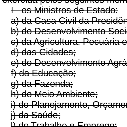
I - os Ministros de Estado:
a) da Casa Civil da Presidê
b) do Desenvolvimento Soc
c) da Agricultura, Pecuária 
d) das Cidades;
e) do Desenvolvimento Agrár
f) da Educação;
g) da Fazenda;
h) do Meio Ambiente;
i) do Planejamento, Orçame
j) da Saúde;
l) do Trabalho e Emprego;