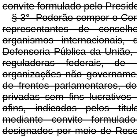
convite formulado pelo Pres
§ 3
°
Poderão compor o Cons
representantes de conselh
organismos internacionais, 
Defensoria Pública da União, 
reguladoras federais, de 
organizações não governamen
de frentes parlamentares, d
privadas sem fins lucrativos
afins, indicados pelos titul
mediante convite formulad
designados por meio de Res