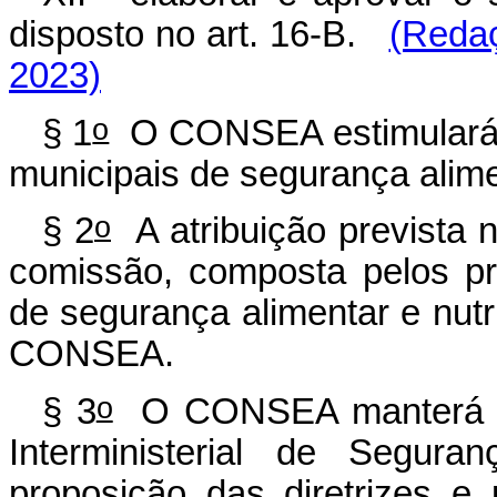
disposto no art. 16-B.
(Redaç
2023)
o
§ 1
O CONSEA estimulará a
municipais de segurança alimen
o
§ 2
A atribuição prevista 
comissão, composta pelos pr
de segurança alimentar e nutri
CONSEA.
o
§ 3
O CONSEA manterá di
Interministerial de Segura
proposição das diretrizes e 