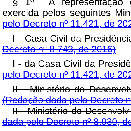
§ 1º A representação 
exercida pelos seguintes Min
pelo Decreto nº 11.421, de 20
I - Casa Civil da Presidênc
Decreto nº 8.743, de 2016)
I - da Casa Civil da Presid
pelo Decreto nº 11.421, de 20
II - Ministério do Desenv
(Redação dada pelo Decreto n
II - Ministério do Desenvo
dada pelo Decreto nº 8.930, d