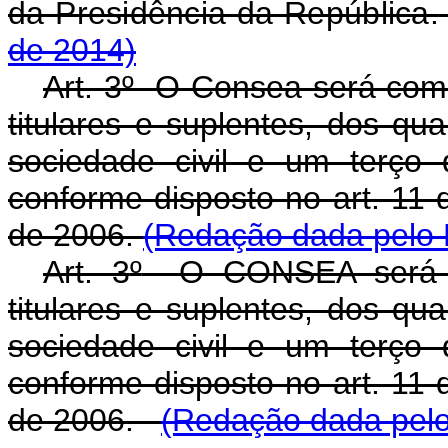
da Presidência da República.
de 2014)
Art. 3º O Consea será com
titulares e suplentes, dos qu
sociedade civil e um terço 
conforme disposto no art. 11 
de 2006.
(Redação dada pelo 
Art. 3
º
O CONSEA será co
titulares e suplentes, dos qu
sociedade civil e um terço 
conforme disposto no art. 11 
de 2006.
(Redação dada pelo