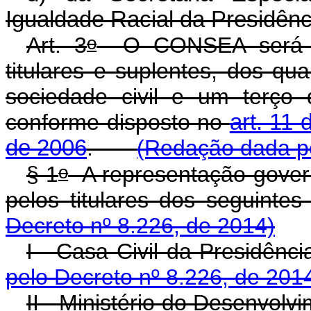
Igualdade Racial da Presidênc
o
Art. 3
O CONSEA será co
titulares e suplentes, dos qu
sociedade civil e um terço 
conforme disposto no
art. 11
de 2006
.
(Redação dada pe
o
§ 1
A representação gover
pelos titulares dos seguintes
Decreto nº 8.226, de 2014)
I - Casa Civil da Presidênci
pelo Decreto nº 8.226, de 201
II - Ministério do Desenvol