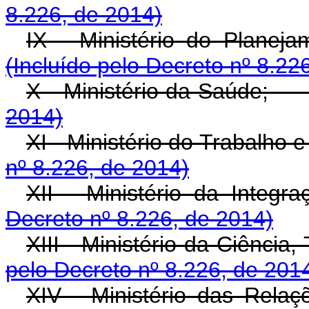
8.226, de 2014)
IX - Ministério do Planej
(Incluído pelo Decreto nº 8.22
X - Ministério da Saúde;
2014)
XI - Ministério do Trabalho 
nº 8.226, de 2014)
XII - Ministério da Integra
Decreto nº 8.226, de 2014)
XIII - Ministério da Ciência,
pelo Decreto nº 8.226, de 201
XIV - Ministério das Relaçõ