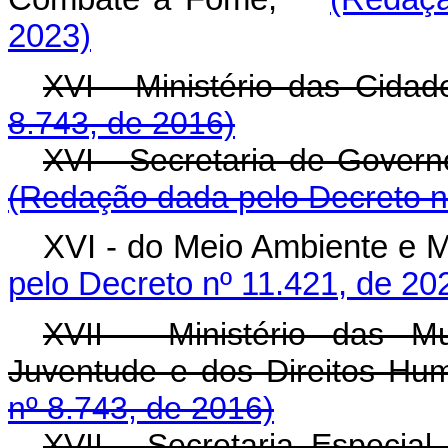
2023)
XVI - Ministério das Cida
8.743, de 2016)
XVI - Secretaria de Gove
(Redação dada pelo Decreto n
XVI - do Meio Ambiente e 
pelo Decreto nº 11.421, de 20
XVII - Ministério das M
Juventude e dos Direitos H
nº 8.743, de 2016)
XVII - Secretaria Especi