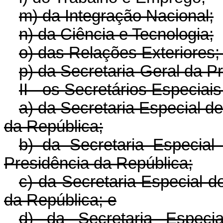
m) da Integração Nacional;
n) da Ciência e Tecnologia;
o) das Relações Exteriores;
p) da Secretaria-Geral da P
II - os Secretários Especiais
a) da Secretaria Especial d
da República;
b) da Secretaria Especial
Presidência da República;
c) da Secretaria Especial 
da República; e
d) da Secretaria Especi