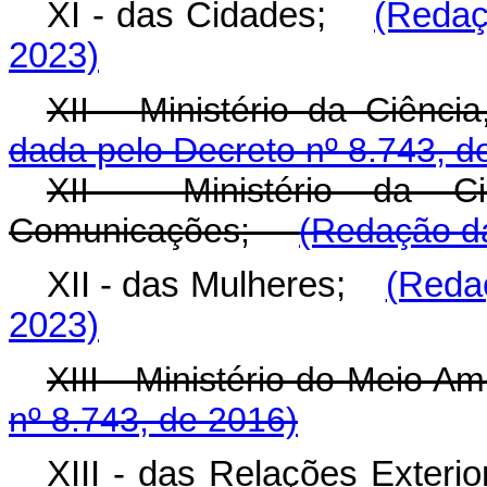
XI - das Cidades;
(Redaç
2023)
XII - Ministério da Ciênci
dada pelo Decreto nº 8.743, d
XII - Ministério da Ci
Comunicações;
(Redação da
XII - das Mulheres;
(Redaç
2023)
XIII - Ministério do Meio A
nº 8.743, de 2016)
XIII - das Relações Exterio