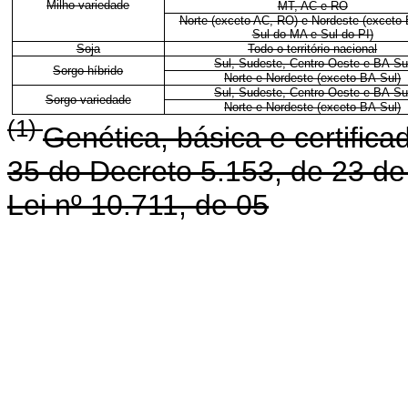
Milho variedade
MT, AC e RO
Norte (exceto AC, RO) e Nordeste (exceto 
Sul do MA e Sul do PI)
Soja
Todo o território nacional
Sul, Sudeste, Centro-Oeste e BA-Su
Sorgo híbrido
Norte e Nordeste (exceto BA-Sul)
Sul, Sudeste, Centro-Oeste e BA-Su
Sorgo variedade
Norte e Nordeste (exceto BA-Sul)
(1)
Genética, básica e certific
35 do Decreto 5.153, de 23 de
Lei nº 10.711, de 05