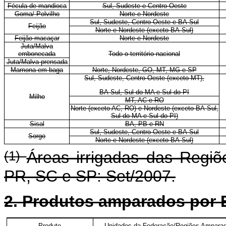
Fécula de mandioca
Sul, Sudeste e Centro-Oeste
Goma/ Polvilho
Norte e Nordeste
Sul, Sudeste, Centro-Oeste e BA-Sul
Feijão
Norte e Nordeste (exceto BA-Sul)
Feijão macaçar
Norte e Nordeste
Juta/Malva
embonecada
Todo o território nacional
Juta/Malva prensada
Mamona em baga
Norte, Nordeste, GO, MT, MG e SP
Sul, Sudeste, Centro-Oeste (exceto MT),
BA-Sul, Sul do MA e Sul do PI
Milho
MT, AC e RO
Norte (exceto AC, RO) e Nordeste (exceto BA-Sul,
Sul do MA e Sul do PI)
Sisal
BA, PB e RN
Sul, Sudeste, Centro-Oeste e BA-Sul
Sorgo
Norte e Nordeste (exceto BA-Sul)
(1)
Áreas irrigadas das Regiõ
PR, SC e SP: Set/2007.
2. Produtos amparados por
Produto
Unidades da Federação/Regiões Ampara