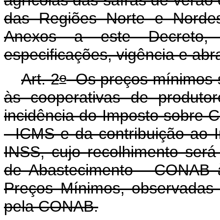
das Regiões Norte e Nordes
Anexos a este Decreto, 
especificações, vigência e ab
o
Art. 2
Os preços mínimos s
às cooperativas de produtor
incidência do Imposto sobre C
- ICMS e da contribuição ao I
INSS, cujo recolhimento ser
de Abastecimento - CONAB à
Preços Mínimos, observadas 
pela CONAB.