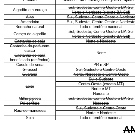
Sul, Sudeste, Centro-Oeste e BA-Sul
Algodão em caroço
Norte e Nordeste (exceto BA-Sul)
Alho
Sul, Sudeste, Centro-Oeste e Nordest
Amendoim
Sul, Sudeste, Centro-Oeste e Nordest
Borracha natural
Todo o território nacional
Sul, Sudeste, Centro-Oeste e BA-Sul
Caroço de algodão
Norte e Nordeste (exceto BA-Sul)
Castanha de caju
Norte e Nordeste
Castanha-do-pará com
casca
Norte
Castanha-do-pará
beneficiada (amêndoa)
Casulo de seda
PR e SP
Girassol
Sul, Sudeste e Centro-Oeste
Guaraná
Norte, Nordeste e Centro-Oeste
Sul e Sudeste
Centro-Oeste (exceto MT)
Leite
Norte e MT
Nordeste
Milho pipoca
Sul, Sudeste, Centro-Oeste e BA-Sul
Pó cerífero
Nordeste
Sul, Sudeste e Centro-Oeste
Raiz de mandioca
Norte e Nordeste
Soja
Todo o território nacional
AN