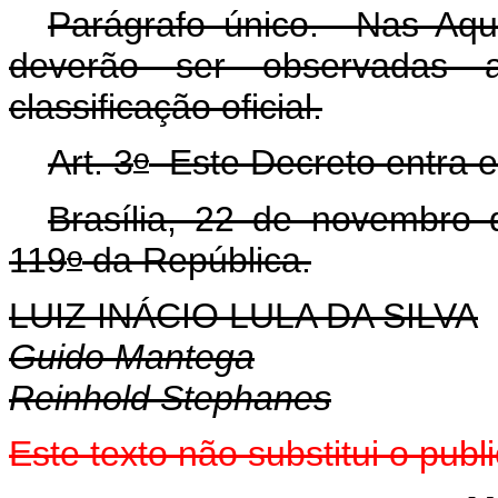
Parágrafo único. Nas Aqu
deverão ser observadas a
classificação oficial.
o
Art. 3
Este Decreto entra e
Brasília, 22 de novembro
o
119
da República.
LUIZ INÁCIO LULA DA SILVA
Guido Mantega
Reinhold Stephanes
Este texto não substitui o pu