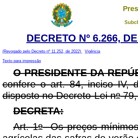
Pres
Subch
DECRETO Nº 6.266, D
(Revogado pelo Decreto nº 11.252, de 2022)
Vigência
Texto para impressão
O PRESIDENTE DA REPÚ
confere o art. 84, inciso IV,
o
disposto no Decreto-Lei n
79,
DECRETA:
o
Art. 1
Os preços mínimos 
agrícolas das safras de verão