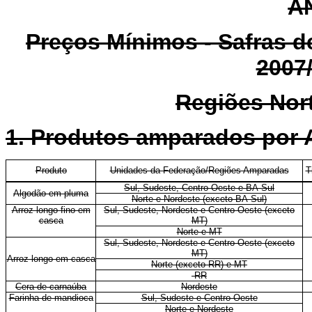
A
Preços Mínimos - Safras d
2007
Regiões Nor
1. Produtos amparados por
Produto
Unidades da Federação/Regiões Amparadas
T
Sul, Sudeste, Centro-Oeste e BA-Sul
Algodão em pluma
Norte e Nordeste (exceto BA-Sul)
Arroz longo fino em
Sul, Sudeste, Nordeste e Centro-Oeste (exceto
casca
MT)
Norte e MT
Sul, Sudeste, Nordeste e Centro-Oeste (exceto
MT)
Arroz longo em casca
Norte (exceto RR) e MT
RR
Cera de carnaúba
Nordeste
Farinha de mandioca
Sul, Sudeste e Centro-Oeste
Norte e Nordeste