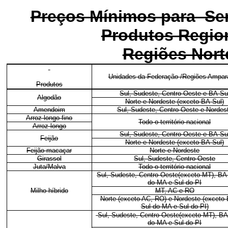
Preços Mínimos para Sem
Produtos Region
Regiões Nort
Unidades da Federação /Regiões Ampar
Produtos
Sul, Sudeste, Centro-Oeste e BA-Su
Algodão
Norte e Nordeste (exceto BA-Sul)
Amendoim
Sul, Sudeste, Centro-Oeste e Nordes
Arroz longo fino
Todo o território nacional
Arroz longo
Sul, Sudeste, Centro-Oeste e BA-Su
Feijão
Norte e Nordeste (exceto BA-Sul)
Feijão macaçar
Norte e Nordeste
Girassol
Sul, Sudeste, Centro-Oeste
Juta/Malva
Todo o território nacional
Sul, Sudeste, Centro-Oeste(exceto MT), BA-
do MA e Sul do PI
Milho híbrido
MT, AC e RO
Norte (exceto AC, RO) e Nordeste (exceto 
Sul do MA e Sul do PI)
Sul, Sudeste, Centro-Oeste(exceto MT), BA
do MA e Sul do PI