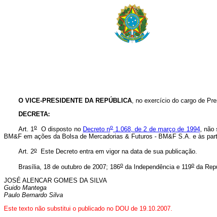
O VICE-PRESIDENTE DA REPÚBLICA
, no exercício do cargo de Pre
DECRETA:
o
o
Art. 1
O disposto no
Decreto n
1.068, de 2 de março de 1994
, não
BM&F em ações da Bolsa de Mercadorias & Futuros - BM&F S.A. e às par
o
Art. 2
Este Decreto entra em vigor na data de sua publicação.
o
o
Brasília, 18 de outubro de 2007; 186
da Independência e 119
da Repú
JOSÉ ALENCAR GOMES DA SILVA
Guido Mantega
Paulo Bernardo Silva
Este texto não substitui o publicado no DOU de 19.10.2007.