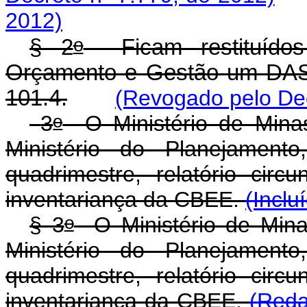
2012)
o
§ 2
Ficam restituídos 
Orçamento e Gestão um DAS
101.4.
(Revogado pelo Dec
o
3
O Ministério de Minas
Ministério do Planejamen
quadrimestre, relatório circ
inventariança da CBEE.
(Inclu
o
§ 3
O Ministério de Mina
Ministério do Planejamen
quadrimestre, relatório circ
inventariança da CBEE.
(Reda