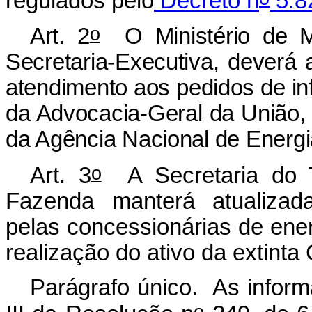
regulados pelo
Decreto n
5.82
o
Art. 2
O Ministério de Mi
Secretaria-Executiva, deverá
atendimento aos pedidos de 
da Advocacia-Geral da União, 
da Agência Nacional de Energi
o
Art. 3
A Secretaria do T
Fazenda manterá atualizad
pelas concessionárias de ener
realização do ativo da extint
Parágrafo único. As inform
o