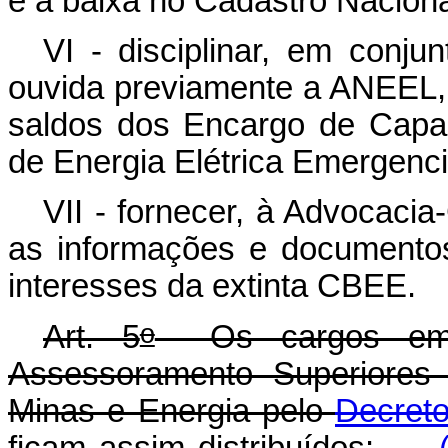
e a baixa no Cadastro Naciona
VI - disciplinar, em conj
ouvida previamente a ANEEL,
saldos dos Encargo de Capa
de Energia Elétrica Emergenci
VII - fornecer, à Advocacia
as informações e documentos
interesses da extinta CBEE.
o
Art. 5
Os cargos em c
Assessoramento Superiores 
Minas e Energia pelo
Decreto