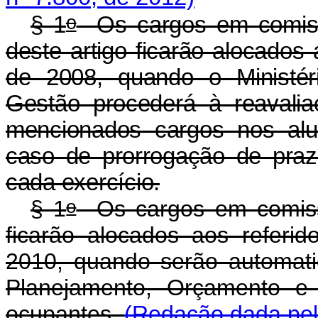
o
§ 1
Os cargos em comissã
deste artigo ficarão alocados 
de 2008, quando o Ministér
Gestão procederá à reavali
mencionados cargos nos alud
caso de prorrogação de prazo
cada exercício.
o
§ 1
Os cargos em comissã
ficarão alocados aos refer
2010, quando serão automatic
Planejamento, Orçamento e 
ocupantes.
(Redação dada pel