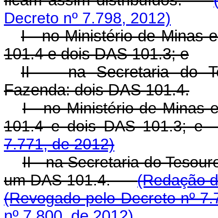
ficam assim distribuídos:
Decreto nº 7.798, 2012)
I - no Ministério de Minas 
101.4 e dois DAS 101.3; e
II - na Secretaria do T
Fazenda: dois DAS 101.4.
I - no Ministério de Minas
101.4 e dois DAS 101.3
7.771, de 2012)
II - na Secretaria do Tesou
um DAS 101.4.
(Redação d
(Revogado pelo Decreto nº 7.
nº 7.800, de 2012)