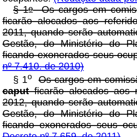
o
§ 1
Os cargos em comissã
ficarão alocados aos refer
2011, quando serão automatic
Gestão, do Ministério do P
ficando exonerados seus ocu
nº 7.410. de 2010)
o
§ 1
Os cargos em comissão
caput
ficarão alocados aos r
2012, quando serão automatic
Gestão, do Ministério do P
ficando exonerados seu
Decreto nº 7.659. de 2011)