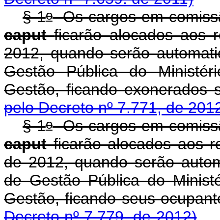
o
§ 1
Os cargos em comissão 
caput
ficarão alocados aos 
2012, quando serão automatic
Gestão Pública do Ministér
Gestão, ficando exonerado
pelo Decreto nº 7.771, de 201
o
§ 1
Os cargos em comissão 
caput
ficarão alocados aos r
de 2012, quando serão automa
de Gestão Pública do Minist
Gestão, ficando seus ocupan
Decreto nº 7.779, de 2012)