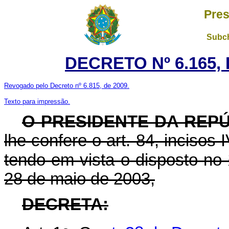
Pres
Subch
DECRETO Nº 6.165, 
Revogado pelo Decreto nº 6.815, de 2009.
Texto para impressão.
O PRESIDENTE DA REP
lhe confere o art. 84, incisos 
tendo em vista o disposto no 
28 de maio de 2003,
DECRETA: