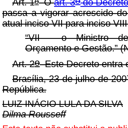
o
o
Art. 1
O
art. 3
do Decreto
passa a vigorar acrescido do
atual inciso VII para inciso VIII
“VII - o Ministro d
Orçamento e Gestão.” (
o
Art. 2
Este Decreto entra e
Brasília, 23 de julho de 200
República.
LUIZ INÁCIO LULA DA SILVA
Dilma Rousseff