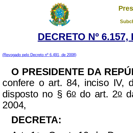
Pres
Subch
DECRETO Nº 6.157, 
(Revogado pelo Decreto nº 6.491, de 2008)
O PRESIDENTE DA REPÚ
confere o art. 84, inciso IV,
o
o
disposto no § 6
do art. 2
da
2004,
DECRETA: