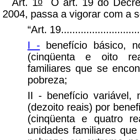
o
Art. 1
O art. 19 do Decret
2004, passa a vigorar com a s
“Art. 19..............................
I -
benefício básico, 
(cinqüenta e oito re
familiares que se enco
pobreza;
II - benefício variável
(dezoito reais) por benef
(cinqüenta e quatro re
unidades familiares qu