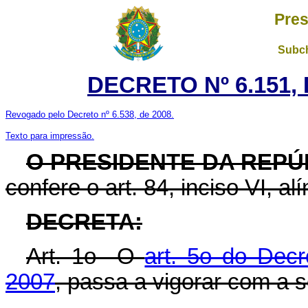
Pres
Subch
DECRETO Nº 6.151, 
Revogado pelo Decreto nº 6.538, de 2008.
Texto para impressão.
O PRESIDENTE DA REPÚ
confere o art. 84, inciso VI, al
DECRETA:
Art. 1o O
art. 5o do Decr
2007
, passa a vigorar com a 