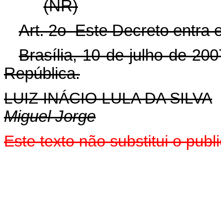
(NR)
Art. 2o Este Decreto entra 
Brasília, 10 de julho de 20
República.
LUIZ INÁCIO LULA DA SILVA
Miguel Jorge
Este texto não substitui o pu