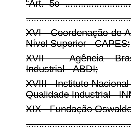
“Art. 5o ............................
.......................................
XVI - Coordenação de A
Nível Superior - CAPES;
XVII - Agência Bras
Industrial - ABDI;
XVIII - Instituto Naciona
Qualidade Industrial - 
XIX - Fundação Oswald
....................................