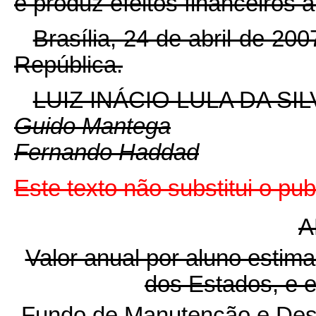
e produz efeitos financeiros a
Brasília, 24 de abril de 20
República.
LUIZ INÁCIO LULA DA SIL
Guido Mantega
Fernando Haddad
Este texto não substitui o p
A
Valor anual por aluno estima
dos Estados, e e
Fundo de Manutenção e Des