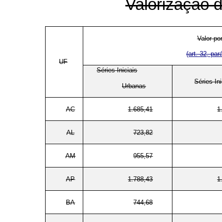
Valorização d
Valor po
(art. 32, pa
UF
Séries Iniciais
Séries Ini
Urbanas
AC
1.685,41
1
AL
723,82
AM
955,57
AP
1.788,43
1
BA
744,68