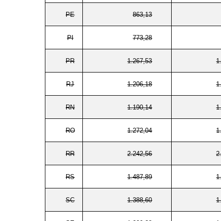
PE
863,13
PI
773,28
PR
1.267,53
1
RJ
1.206,18
1
RN
1.190,14
1
RO
1.272,04
1
RR
2.242,56
2
RS
1.487,89
1
SC
1.388,60
1