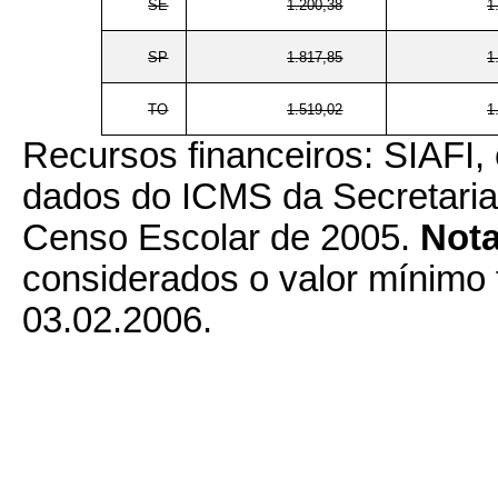
SE
1.200,38
1
SP
1.817,85
1
TO
1.519,02
1
Recursos financeiros: SIAFI, 
dados do ICMS da Secretaria
Censo Escolar de 2005.
Nota
considerados o valor mínimo 
03.02.2006.