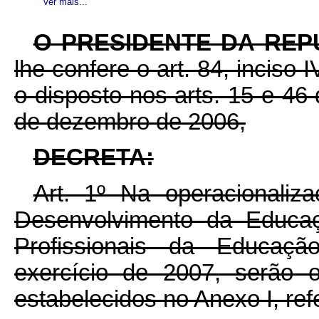
Ver mais...
O PRESIDENTE DA REP
lhe confere o art. 84, inciso 
o disposto nos arts. 15 e 46
de dezembro de 2006,
DECRETA:
Art. 1º Na operacionali
Desenvolvimento da Educaç
Profissionais da Educaç
exercício de 2007, serão 
estabelecidos no Anexo I, ref