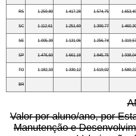
RS
1.259,80
1.417,28
1.574,75
1.653,4
SC
1.112,61
1.251,69
1.390,77
1.460,3
SE
1.005,39
1.131,06
1.256,74
1.319,5
SP
1.476,60
1.661,18
1.845,75
1.938,0
TO
1.182,33
1.330,12
1.519,02
1.580,2
BR
A
Valor por aluno/ano, por Est
Manutenção e Desenvolvim