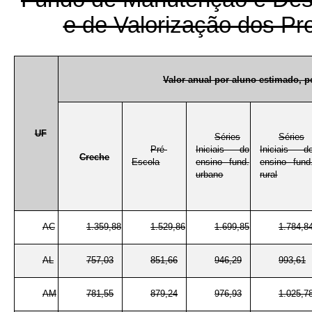
e de Valorização dos Pr
Valor anual por aluno estimado, 
UF
Séries
Séries
Pré-
Iniciais do
Iniciais d
Creche
Escola
ensino fund.
ensino fund
urbano
rural
AC
1.359,88
1.529,86
1.699,85
1.784,8
AL
757,03
851,66
946,29
993,61
AM
781,55
879,24
976,93
1.025,7