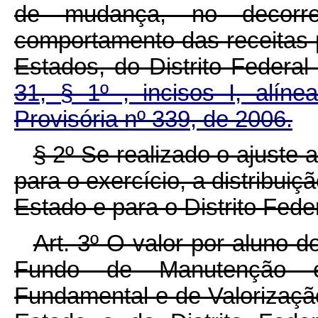
de mudança, no decorr
comportamento das receitas 
Estados, do Distrito Federal
31, § 1º , incisos I, alíne
Provisória nº 339, de 2006.
§ 2º Se realizado o ajuste a
para o exercício, a distribu
Estado e para o Distrito Feder
Art. 3º O valor por aluno 
Fundo de Manutenção e
Fundamental e de Valorizaç