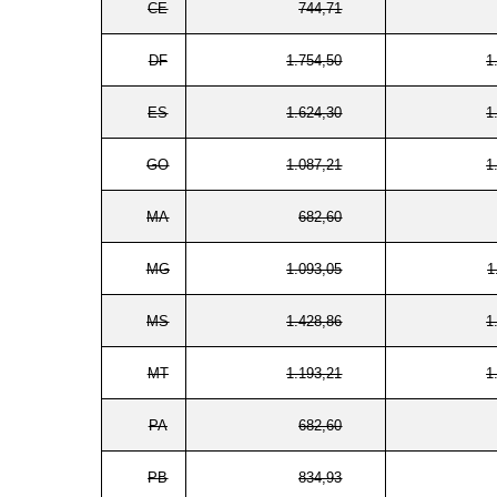
CE
744,71
DF
1.754,50
1
ES
1.624,30
1
GO
1.087,21
1
MA
682,60
MG
1.093,05
1
MS
1.428,86
1
MT
1.193,21
1
PA
682,60
PB
834,93