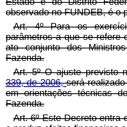
Estado e do Distrito Fede
observado no FUNDEB, é o pr
Art. 4º Para os exercíc
parâmetros a que se refere o
ato conjunto dos Ministr
Fazenda.
Art. 5º O ajuste previsto
339, de 2006,
será realizad
em orientações técnicas d
Fazenda.
Art. 6º Este Decreto entra