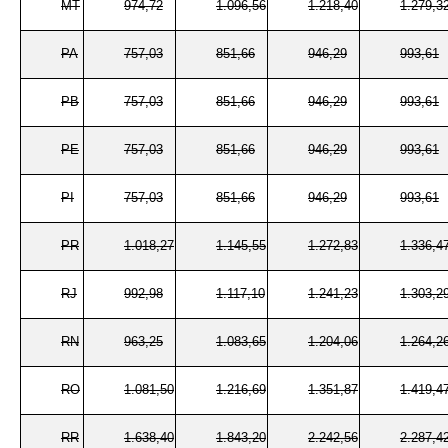
MT
974,72
1.096,56
1.218,40
1.279,3
PA
757,03
851,66
946,29
993,61
PB
757,03
851,66
946,29
993,61
PE
757,03
851,66
946,29
993,61
PI
757,03
851,66
946,29
993,61
PR
1.018,27
1.145,55
1.272,83
1.336,4
RJ
992,98
1.117,10
1.241,23
1.303,2
RN
963,25
1.083,65
1.204,06
1.264,2
RO
1.081,50
1.216,69
1.351,87
1.419,4
RR
1.638,40
1.843,20
2.242,56
2.287,4