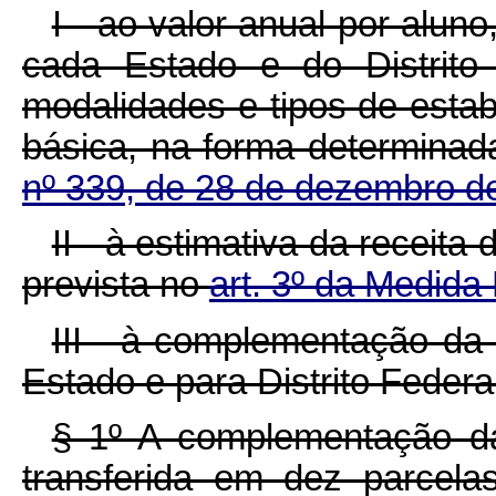
I - ao valor anual por alun
cada Estado e do Distrito
modalidades e tipos de esta
básica, na forma determinad
nº 339, de 28 de dezembro d
II - à estimativa da recei
prevista no
art. 3º da Medida
III - à complementação da
Estado e para Distrito Federal
§ 1º A complementação da 
transferida em dez parcela