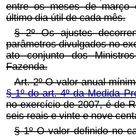
entre os meses de março 
último dia útil de cada mês.
§ 2º Os ajustes decorren
parâmetros divulgados no ex
ato conjunto dos Ministr
Fazenda.
Art. 2º O valor anual mínim
§ 1º do art. 4º da Medida Pr
no exercício de 2007, é de 
seis reais e vinte e nove cent
§ 1º O valor definido no 