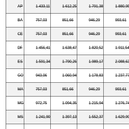
AP
1.433,11
1.612,25
1.791,38
1.880,9
BA
757,03
851,66
946,29
993,61
CE
757,03
851,66
946,29
993,61
DF
1.456,41
1.638,47
1.820,52
1.911,5
ES
1.591,34
1.790,26
1.989,17
2.088,6
GO
943,06
1.060,94
1.178,83
1.237,7
MA
757,03
851,66
946,29
993,61
MG
972,75
1.094,35
1.215,94
1.276,7
MS
1.241,90
1.397,13
1.552,37
1.629,9