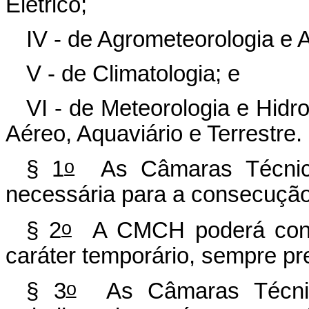
Elétrico;
IV - de Agrometeorologia e A
V - de Climatologia; e
VI - de Meteorologia e Hidr
Aéreo, Aquaviário e Terrestre.
o
§ 1
As Câmaras Técnicas
necessária para a consecução
o
§ 2
A CMCH poderá consti
caráter temporário, sempre p
o
§ 3
As Câmaras Técnica