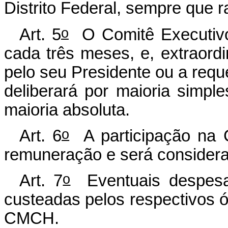
Distrito Federal, sempre que 
o
Art. 5
O Comitê Executivo 
cada três meses, e, extraor
pelo seu Presidente ou a req
deliberará por maioria simp
maioria absoluta.
o
Art. 6
A participação na 
remuneração e será considerad
o
Art. 7
Eventuais despesa
custeadas pelos respectivos 
CMCH.