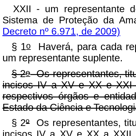
XXII - um representante 
Sistema de Proteção da A
Decreto nº 6.971, de 2009)
o
§ 1
Haverá, para cada repr
um representante suplente.
o
§ 2
Os representantes, titu
incisos IV a XV e XX e XXI
respectivos órgãos e entida
Estado da Ciência e Tecnologi
§ 2
º
Os representantes, titu
incisos IV a XV e XX a XXII, 