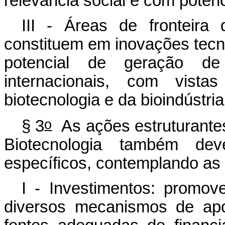
relevância social e com potenc
III - Áreas de fronteira
constituem em inovações tecn
potencial de geração d
internacionais, com vista
biotecnologia e da bioindústria
o
§ 3
As ações estruturantes
Biotecnologia também de
específicos, contemplando as s
I - Investimentos: promov
diversos mecanismos de apo