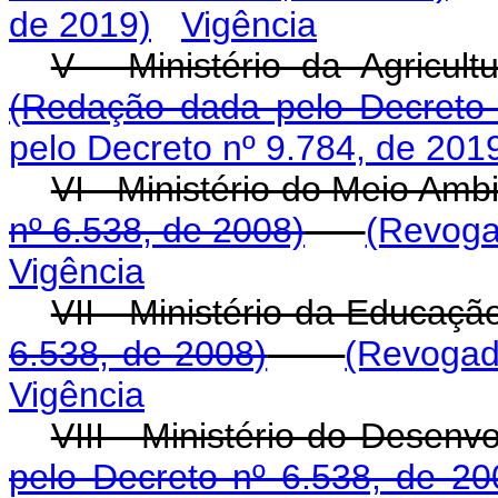
de 2019)
Vigência
V - Ministério da Agricult
(Redação dada pelo Decreto 
pelo Decreto nº 9.784, de 201
VI - Ministério do Meio Amb
nº 6.538, de 2008)
(Revoga
Vigência
VII - Ministério da Educ
6.538, de 2008)
(Revogad
Vigência
VIII - Ministério do Dese
pelo Decreto nº 6.538, de 20