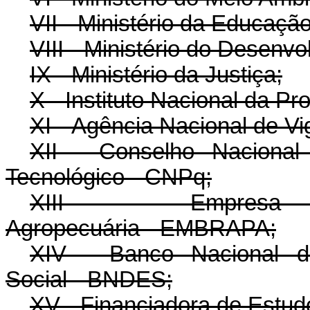
VII - Ministério da Educação
VIII - Ministério do Desenvo
IX - Ministério da Justiça;
X - Instituto Nacional da Pro
XI - Agência Nacional de Vi
XII - Conselho Nacional
Tecnológico - CNPq;
XIII - Empresa B
Agropecuária - EMBRAPA;
XIV - Banco Nacional d
Social - BNDES;
XV - Financiadora de Estud