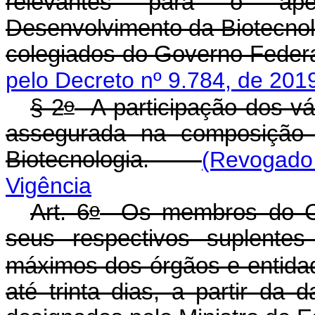
relevantes para o ape
Desenvolvimento da Biotecnol
colegiados do Governo Federa
pelo Decreto nº 9.784, de 201
o
§ 2
A participação dos vár
assegurada na composição 
Biotecnologia.
(Revogado
Vigência
o
Art. 6
Os membros do Com
seus respectivos suplentes
máximos dos órgãos e entidade
até trinta dias, a partir da