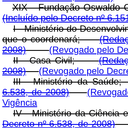
XIX - Fundação O
(Incluído pelo Decreto nº 6.15
I - Ministério do Desenvolvi
que o coordenará;
(Redaç
2008)
(Revogado pelo Dec
II - Casa Civil;
(Redaç
2008)
(Revogado pelo Decre
III - Ministério da Saúde;
6.538, de 2008)
(Revogado
Vigência
IV - Ministério da Ciênci
Decreto nº 6.538, de 2008)