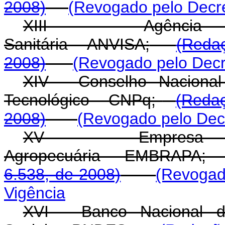
2008)
(Revogado pelo Decre
XIII - Agência N
Sanitária - ANVISA;
(Redaç
2008)
(Revogado pelo Decr
XIV - Conselho Nacional
Tecnológico - CNPq;
(Redaç
2008)
(Revogado pelo Decr
XV - Empresa Br
Agropecuária - EMBRAP
6.538, de 2008)
(Revogad
Vigência
XVI - Banco Nacional d