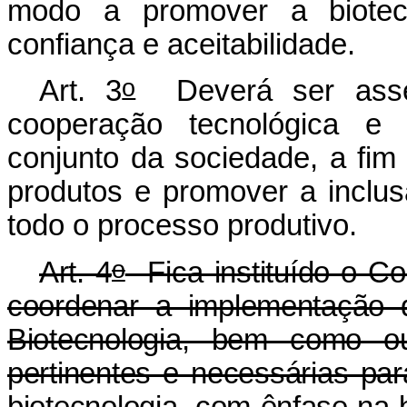
modo a promover a biotecn
confiança e aceitabilidade.
o
Art. 3
Deverá ser asseg
cooperação tecnológica e
conjunto da sociedade, a fim
produtos e promover a inclus
todo o processo produtivo.
o
Art. 4
Fica instituído o Co
coordenar a implementação 
Biotecnologia, bem como o
pertinentes e necessárias par
biotecnologia, com ênfase na b