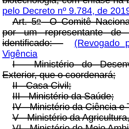
pelo Decreto nº 9.784, de 201
o
Art. 5
O Comitê Nacional 
por um representante de 
identificado:
(Revogado p
Vigência
I - Ministério do Desen
Exterior, que o coordenará;
II - Casa Civil;
III - Ministério da Saúde;
IV - Ministério da Ciência e
V - Ministério da Agricultur
VI - Ministério do Meio Ambi