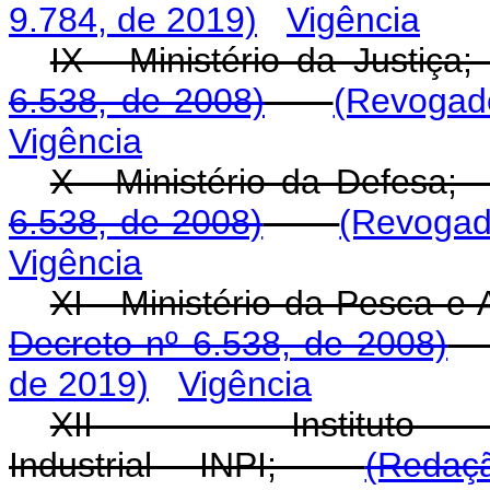
9.784, de 2019)
Vigência
IX - Ministério da Justi
6.538, de 2008)
(Revogado
Vigência
X - Ministério da Defe
6.538, de 2008)
(Revogad
Vigência
XI - Ministério da Pesca e 
Decreto nº 6.538, de 2008)
de 2019)
Vigência
XII - Instituto 
Industrial - INPI;
(Redaç