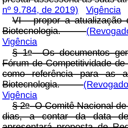
nº 9.784, de 2019)
Vigência
VI - propor a atualização
Biotecnologia.
(Revogado
Vigência
o
§ 1
Os documentos gerad
Fórum de Competitividade de B
como referência para as a
Biotecnologia.
(Revogado
Vigência
o
§ 2
O Comitê Nacional de Bi
dias, a contar da data d
apresentará proposta de Re