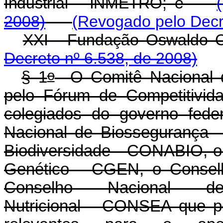
Industrial - INMETRO
; e
2008)
(Revogado pelo Decr
XXI - Fundação Oswaldo 
Decreto nº 6.538, de 2008)
o
§ 1
O Comitê Nacional de
pelo Fórum de Competitivid
colegiados do governo fede
Nacional de Biossegurança 
Biodiversidade - CONABIO, o
Genético - CGEN, o Consel
Conselho Nacional d
Nutricional - CONSEA que p