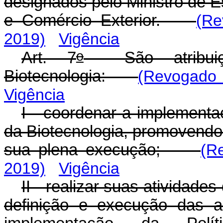
designados pelo Ministro de E
e Comércio Exterior.
(Re
2019)
Vigência
o
Art. 7
São atribuiç
Biotecnologia:
(Revogado 
Vigência
I - coordenar a implementa
da Biotecnologia, promovendo
sua plena execução;
(R
2019)
Vigência
II - realizar suas atividade
definição e execução das a