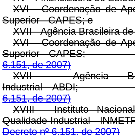
XVI - Coordenação de Ape
Superior - CAPES; e
XVII - Agência Brasileira d
XVI - Coordenação de Ape
Superior - CAP
6.151, de 2007)
XVII - Agência Bras
Industrial - AB
6.151, de 2007)
XVIII - Instituto Nacion
Qualidade Industri
Decreto nº 6.151, de 2007)