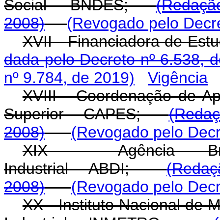
Social - BNDES;
(Redaçã
2008)
(Revogado pelo Decre
XVII - Financiadora de Es
dada pelo Decreto nº 6.538, 
nº 9.784, de 2019)
Vigência
XVIII - Coordenação de Ap
Superior - CAPES;
(Redaç
2008)
(Revogado pelo Decr
XIX - Agência Bras
Industrial - ABDI;
(Redaç
2008)
(Revogado pelo Decr
XX - Instituto Nacional de 