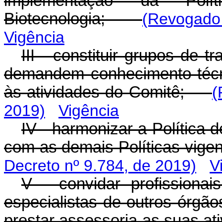
implementação da Polí
Biotecnologia;
(Revogado
Vigência
III - constituir grupos de 
demandem conhecimento técni
às atividades do Comitê;
(
2019)
Vigência
IV - harmonizar a Política 
com as demais Políticas vig
Decreto nº 9.784, de 2019)
V
V - convidar profissiona
especialistas de outros órgã
prestar assessoria as suas 