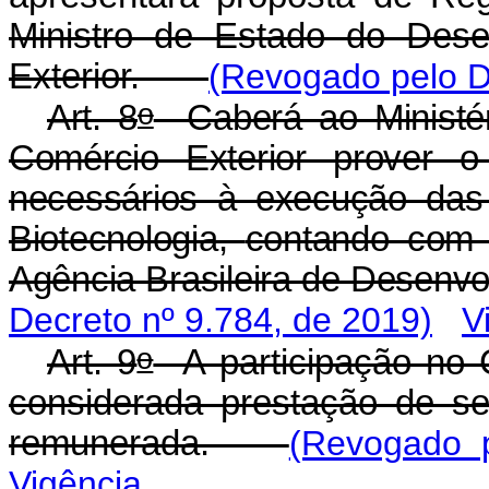
Ministro de Estado do Dese
Exterior.
(Revogado pelo D
o
Art. 8
Caberá ao Ministéri
Comércio Exterior prover o
necessários à execução das
Biotecnologia,
contando com 
Agência Brasileira de Desenvol
Decreto nº 9.784, de 2019)
V
o
Art. 9
A participação no C
considerada prestação de se
remunerada.
(Revogado p
Vigência