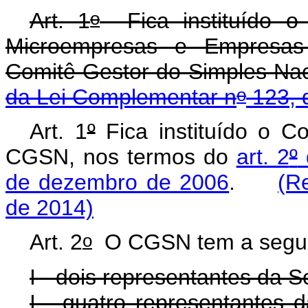
o
Art. 1
Fica instituído o
Microempresas e Empresas
Comitê Gestor do Simples Na
o
da Lei Complementar n
123, 
Art. 1
º
Fica instituído o C
CGSN, nos termos do
art. 2
º
de dezembro de 2006
.
(R
de 2014)
o
Art. 2
O CGSN tem a segui
I - dois representantes da S
I - quatro representantes 