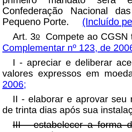
primeiro mandato será e
Confederação Nacional da
Pequeno Porte.
(Incluído p
o
Art. 3
Compete ao CGSN tra
Complementar nº 123, de 200
I - apreciar e deliberar a
valores expressos em moe
2006;
II - elaborar e aprovar seu
de trinta dias após sua instala
III - estabelecer a forma