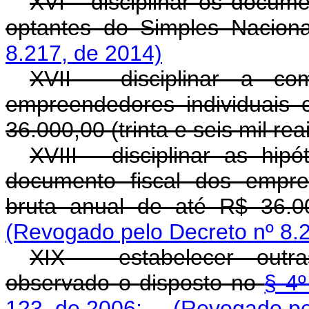
XVI - disciplinar os docume
optantes do Simples Naciona
8.217, de 2014)
XVII - disciplinar a co
empreendedores individuais 
36.000,00 (trinta e seis mil reai
XVIII - disciplinar as hi
documento fiscal dos empre
bruta anual de até R$ 36.000
(Revogado pelo Decreto nº 8.
XIX - estabelecer outra
observado o disposto no
§ 4º
123, de 2006;
(Revogado pe