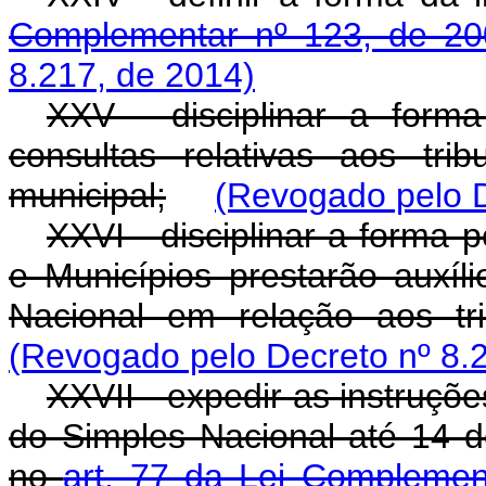
Complementar nº 123, de 20
8.217, de 2014)
XXV - disciplinar a form
consultas relativas aos tr
municipal;
(Revogado pelo D
XXVI - disciplinar a forma p
e Municípios prestarão auxíl
Nacional em relação aos tr
(Revogado pelo Decreto nº 8.
XXVII - expedir as instruçõ
do Simples Nacional até 14 d
no
art. 77 da Lei Complemen