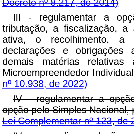
Decreto nº 8.217, de 2014)
III - regulamentar a op
tributação, a fiscalização, 
ativa, o recolhimento, a 
declarações e obrigações 
demais matérias relativas 
Microempreendedor Individ
nº 10.938, de 2022)
IV - regulamentar a opçã
opção pelo Simples Nacional, 
Lei Complementar nº 123, de 