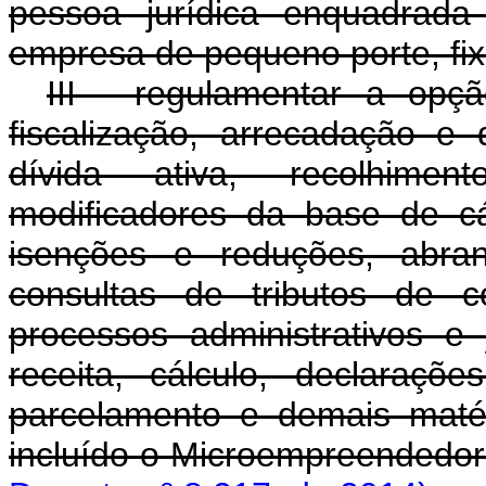
pessoa jurídica enquadrad
empresa de pequeno porte, fix
III - regulamentar a opçã
fiscalização, arrecadação e 
dívida ativa, recolhimen
modificadores da base de cál
isenções e reduções, abran
consultas de tributos de c
processos administrativos e
receita, cálculo, declaraçõ
parcelamento e demais matér
incluído o Microempreendedo