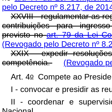
pelo Decreto nº 8.217, de 201
XXVIII - regulamentar as re
contribuições para ingress
previsto no
art. 79 da Lei C
(Revogado pelo Decreto nº 8.
XXIX - expedir resoluçõe
competência.
(Revogado pe
o
Art. 4
Compete ao Preside
I - convocar e presidir as re
II - coordenar e supervi
Nacional.