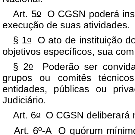
o
Art. 5
O CGSN poderá instit
execução de suas atividades.
o
§ 1
O ato de instituição d
objetivos específicos, sua co
o
§ 2
Poderão ser convidad
grupos ou comitês técnico
entidades, públicas ou priv
Judiciário.
o
Art. 6
O CGSN deliberará m
Art. 6º-A O quórum mínim