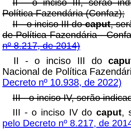
II - o inciso III, serão i
Política Fazendária (Confaz);
II - o inciso III do
caput
, se
de Política Fazendária - Confa
nº 8.217, de 2014)
II - o inciso III do
capu
Nacional de Política Fazen
Decreto nº 10.938, de 2022)
III - o inciso IV, serão indica
III - o inciso IV do
caput
, 
pelo Decreto nº 8.217, de 201