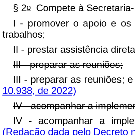
o
§ 2
Compete à Secretaria-
I - promover o apoio e os
trabalhos;
II - prestar assistência dire
III - preparar as reuniões;
III - preparar as reuniõe
10.938, de 2022)
IV - acompanhar a implemen
IV - acompanhar a imp
(Redação dada pelo Decreto n