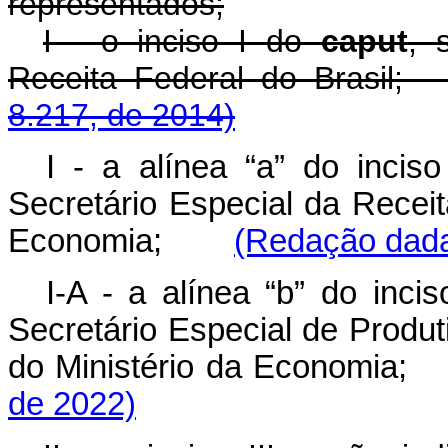
representados;
I - o inciso I do
caput
, 
Receita Federal do Bras
8.217, de 2014)
I - a alínea “a” do incis
Secretário Especial da Receit
Economia;
(Redação dada
I-A - a alínea “b” do inci
Secretário Especial de Produ
do Ministério da Econom
de 2022)