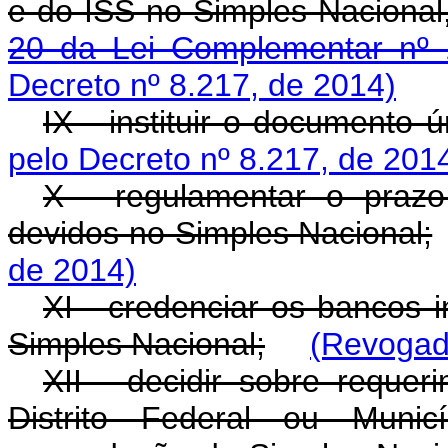
e do ISS no Simples Nacional
20 da Lei Complementar nº 
Decreto nº 8.217, de 2014)
IX - instituir o documento 
pelo Decreto nº 8.217, de 201
X - regulamentar o prazo
devidos no Simples Nacional;
de 2014)
XI - credenciar os bancos 
Simples Nacional;
(Revogado
XII - decidir sobre reque
Distrito Federal ou Munic