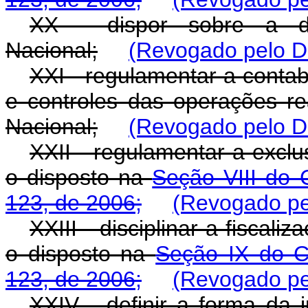
XX - dispor sobre a de
Nacional;
(Revogado pelo De
XXI - regulamentar a contabi
e controles das operações re
Nacional;
(Revogado pelo De
XXII - regulamentar a excl
o disposto na
Seção VIII do 
123, de 2006;
(Revogado pe
XXIII - disciplinar a fiscal
o disposto na
Seção IX do C
123, de 2006;
(Revogado pe
XXIV - definir a forma da 