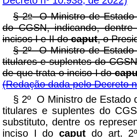
Decreto nº 10.938, de 2022)
o
§ 2
O Ministro de Estado
do CGSN, indicando, dentre 
incisos I e II do
caput
, o Presi
§ 2
º
O Ministro de Estado
titulares e suplentes do CGSN
de que trata o inciso I do
capu
(Redação dada pelo Decreto n
§ 2º O Ministro de Estado
titulares e suplentes do CG
substituto, dentre os represe
inciso I do
caput
do art. 2