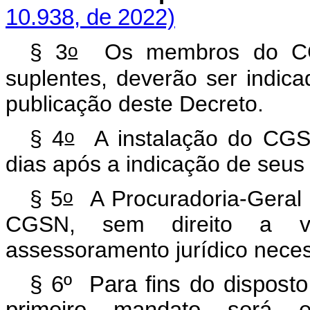
10.938, de 2022)
o
§ 3
Os membros do CGS
suplentes, deverão ser indic
publicação deste Decreto.
o
§ 4
A instalação do CGSN
dias após a indicação de seu
o
§ 5
A Procuradoria-Geral 
CGSN, sem direito a vo
assessoramento jurídico nece
§ 6º Para fins do disposto