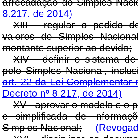
arrecadação do Simples Nacio
8.217, de 2014)
XIII - regular o pedido 
valores do Simples Naciona
montante superior ao devido;
XIV - definir o sistema d
pelo Simples Nacional, inclu
art. 22 da Lei Complementar 
Decreto nº 8.217, de 2014)
XV - aprovar o modelo e o p
e simplificada de informaç
Simples Nacional;
(Revogado