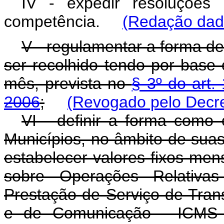
IV - expedir resoluções
competência.
(Redação dada
V - regulamentar a forma de
ser recolhido tendo por base 
mês, prevista no
§ 3º do art
2006
;
(Revogado pelo Decre
VI - definir a forma como 
Municípios, no âmbito de sua
estabelecer valores fixos men
sobre Operações Relativa
Prestação de Serviço de Trans
e de Comunicação - ICMS 