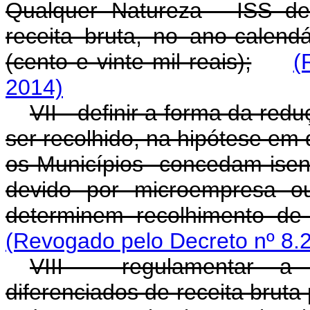
Qualquer Natureza - ISS de
receita bruta, no ano-calend
(cento e vinte mil reais);
(
2014)
VII - definir a forma da red
ser recolhido, na hipótese em 
os Municípios concedam ise
devido por microempresa o
determinem recolhimento de v
(Revogado pelo Decreto nº 8.
VIII - regulamentar a 
diferenciados de receita bruta