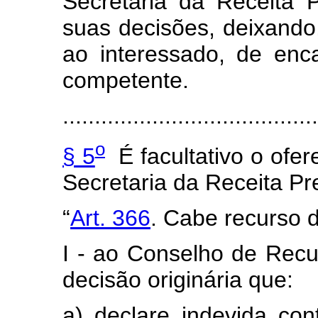
Secretaria da Receita 
suas decisões, deixando
ao interessado, de enc
competente.
........................................
o
§ 5
É facultativo o ofer
Secretaria da Receita Pr
“
Art. 366
. Cabe recurso d
I - ao Conselho de Recu
decisão originária que:
a) declare indevida con