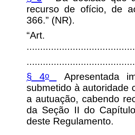
recurso de ofício, de 
366.” (NR).
“Art
........................................
........................................
o
§ 4
Apresentada im
submetido à autoridade 
a autuação, cabendo re
da Seção II do Capítulo
deste Regulamento.