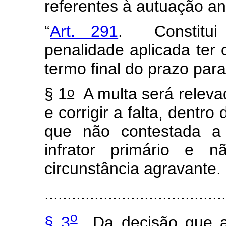
referentes à autuação ant
“
Art. 291
. Constitui 
penalidade aplicada ter o
termo final do prazo par
o
§ 1
A multa será relevad
e corrigir a falta, dentr
que não contestada a 
infrator primário e 
circunstância agravante.
........................................
o
§ 3
Da decisão que at