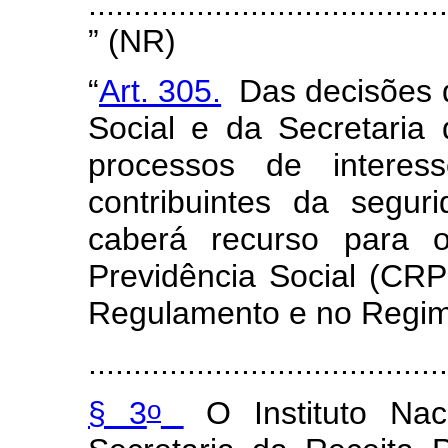
........................................
” (NR)
“
Art. 305.
Das decisões d
Social e da Secretaria 
processos de interes
contribuintes da seguri
caberá recurso para 
Previdência Social (CRP
Regulamento e no Regi
........................................
o
§ 3
O Instituto Nac