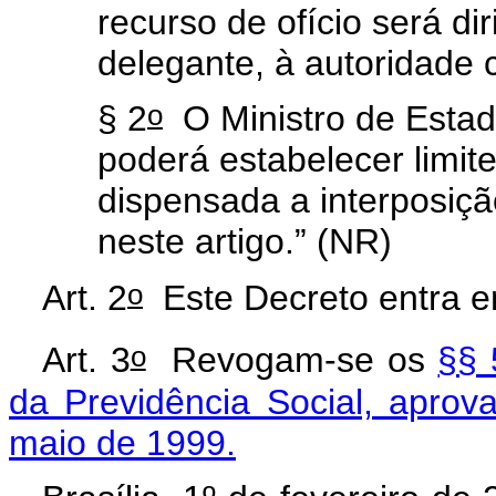
recurso de ofício será di
delegante, à autoridade
o
§ 2
O Ministro de Estad
poderá estabelecer limit
dispensada a interposição
neste artigo.” (NR)
o
Art. 2
Este Decreto entra em
o
Art. 3
Revogam-se os
§§ 
da Previdência Social, aprov
maio de 1999.