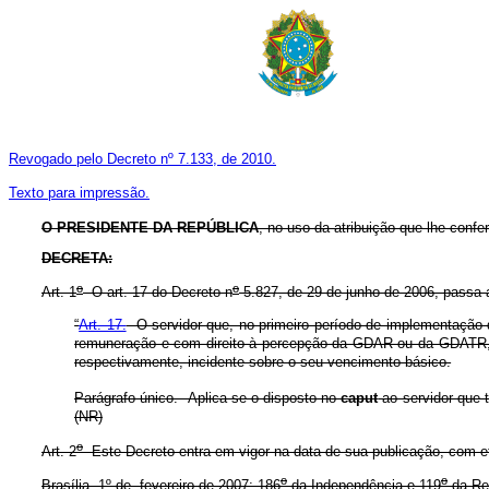
Revogado pelo Decreto nº 7.133, de 2010.
Texto para impressão.
O PRESIDENTE DA REPÚBLICA
, no uso da atribuição que lhe confer
DECRETA:
o
o
Art. 1
O art. 17 do Decreto n
5.827, de 29 de junho de 2006, passa 
“
Art. 17.
O servidor que, no primeiro período de implementação d
remuneração e com direito à percepção da GDAR ou da GDATR, fa
respectivamente, incidente sobre o seu vencimento básico.
Parágrafo único. Aplica-se o disposto no
caput
ao servidor que 
(NR)
o
Art. 2
Este Decreto entra em vigor na data de sua publicação, com efe
o
o
Brasília, 1º de fevereiro de 2007; 186
da Independência e 119
da Re