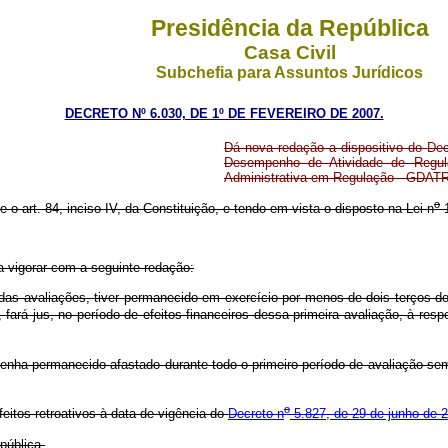
Presidência da República
Casa Civil
Subchefia para Assuntos Jurídicos
DECRETO Nº 6.030, DE 1º DE FEVEREIRO DE 2007.
Dá nova redação a dispositivo do Dec
Desempenho de Atividade de Regul
Administrativa em Regulação - GDATR 
o
e o art. 84, inciso IV, da Constituição, e tendo em vista o disposto na Lei n
1
a vigorar com a seguinte redação:
as avaliações, tiver permanecido em exercício por menos de dois terços do
rá jus, no período de efeitos financeiros dessa primeira avaliação, à res
tenha permanecido afastado durante todo o primeiro período de avaliação 
o
itos retroativos à data de vigência do
Decreto n
5.827, de 29 de junho de 
pública.