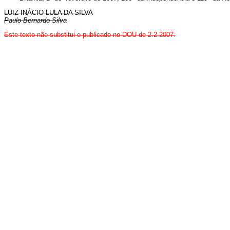
LUIZ INÁCIO LULA DA SILVA
Paulo Bernardo Silva
Este texto não substitui o publicado no DOU de 2.2.2007
.