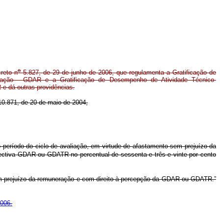
o
reto n
5.827, de 29 de junho de 2006, que regulamenta a Gratificação de
ação - GDAR e a Gratificação de Desempenho de Atividade Técnico-
e dá outras providências.
0.871, de 20 de maio de 2004,
 período do ciclo de avaliação, em virtude de afastamento sem prejuízo da
pectiva GDAR ou GDATR no percentual de sessenta e três e vinte por cento
sem prejuízo da remuneração e com direito à percepção da GDAR ou GDATR.”
2006.