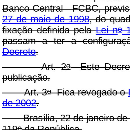
Banco Central - FCBC, previ
27 de maio de 1998
, do qua
o
fixação definida pela
Lei n
1
passam a ter a configuraç
Decreto
.
o
Art. 2
Este Decret
publicação.
o
Art. 3
Fica revogado o
de 2002
.
Brasília, 22 de janeiro de 
o
119
da República.