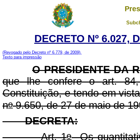
Pres
Subch
DECRETO Nº 6.027, D
(Revogado pelo Decreto nº 6.779, de 2009).
Texto para impressão
O PRESIDENTE DA R
que lhe confere o art. 84,
Constituição, e tendo em vista
o
n
9.650, de 27 de maio de 19
DECRETA:
o
Art. 1
Os quantitat