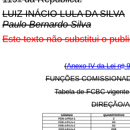
LUIZ INÁCIO LULA DA SILVA
Paulo Bernardo Silva
Este texto não substitui o pub
o
(
Anexo IV da Lei n
9
FUNÇÕES COMISSIONAD
Tabela de FCBC vigente 
DIREÇÃO/
CÓDIGO
QUANTITATIVO
FDS-1/FDJ-1
2
FDE-1/FCA-1
39
FDE-2/FCA-2
92
FDT-1/FCA-3
258