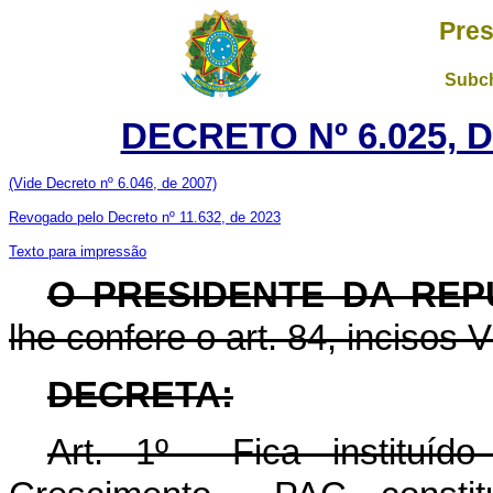
Pres
Subch
DECRETO Nº 6.025, D
(Vide Decreto nº 6.046, de 2007)
Revogado pelo Decreto nº 11.632, de 2023
Texto para impressão
O PRESIDENTE DA REP
lhe confere o art. 84, incisos V
DECRETA:
Art. 1º Fica instituíd