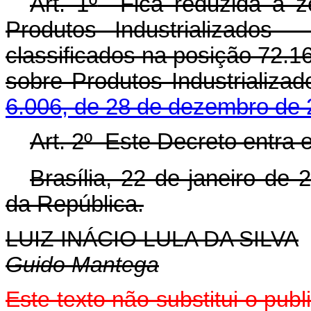
Art. 1
º
Fica reduzida a ze
Produtos Industrializados 
classificados na posição 72.1
sobre Produtos Industrializa
6.006, de 28 de dezembro de 
Art. 2
º
Este Decreto entra e
Brasília, 22 de janeiro de 
da República.
LUIZ INÁCIO LULA DA SILVA
Guido Mantega
Este texto não substitui o pu