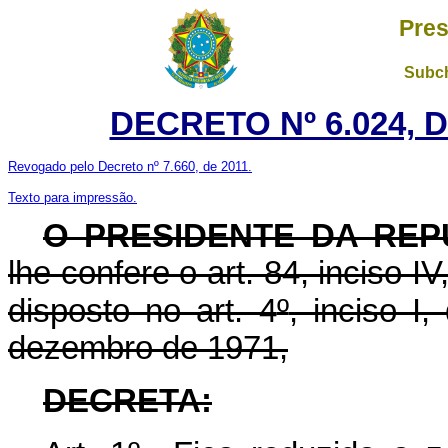
Pres
Subch
DECRETO Nº 6.024, D
Revogado pelo Decreto nº 7.660, de 2011.
Texto para impressão.
O PRESIDENTE DA REP
lhe confere o art. 84, inciso I
disposto no art. 4
º
, inciso I
dezembro de 1971,
DECRETA: