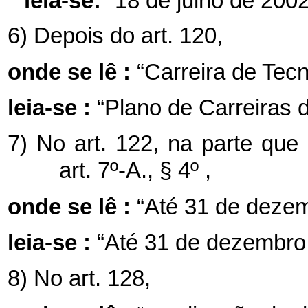
leia-se:
“18 de julho de 2002
6) Depois do art. 120,
onde se lê :
“Carreira de Tecno
leia-se :
“Plano de Carreiras d
7) No art. 122, na parte que
art. 7º-A., § 4º ,
onde se lê :
“Até 31 de dezem
leia-se :
“Até 31 de dezembro 
8) No art. 128,