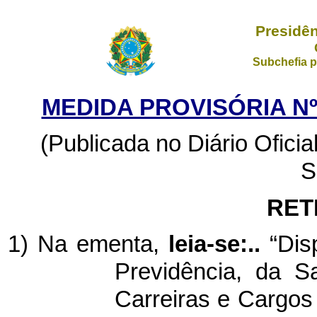
Presidên
Subchefia p
MEDIDA PROVISÓRIA Nº 
(Publicada no Diário Ofici
S
RET
1) Na ementa,
leia-se:..
“Dis
Previdência, da S
Carreiras e Cargo