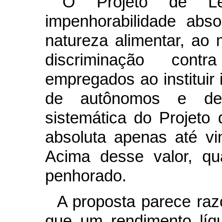
“O Projeto de L
impenhorabilidade abs
natureza alimentar, a
discriminação cont
empregados ao instituir
de autônomos e de p
sistemática do Projeto 
absoluta apenas até vin
Acima desse valor, qu
penhorado.
A proposta parece razo
que um rendimento líqu