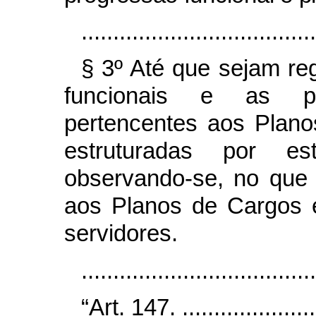
.....................................
§ 3º Até que sejam re
funcionais e as p
pertencentes aos Plano
estruturadas por e
observando-se, no que 
aos Planos de Cargos 
servidores.
....................................
“Art. 147. .......................