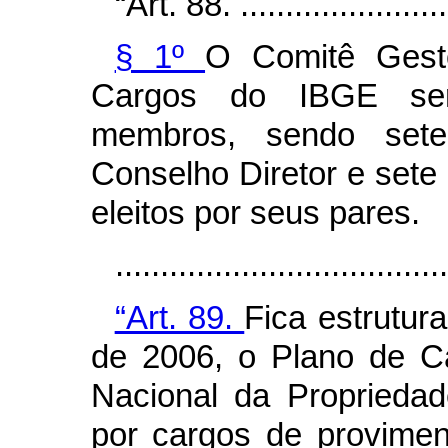
“Art. 88. .........................
§ 1º
O Comitê Gest
Cargos do IBGE ser
membros, sendo sete 
Conselho Diretor e sete
eleitos por seus pares.
....................................
“Art. 89.
Fica estrutur
de 2006, o Plano de Ca
Nacional da Propriedad
por cargos de proviment