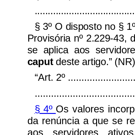
......................................
§ 3º O disposto no § 1
Provisória nº 2.229-43,
se aplica aos servidor
caput
deste artigo.” (NR
“Art. 2º ..........................
.....................................
§ 4º
Os valores incor
da renúncia a que se re
aos servidores ativ