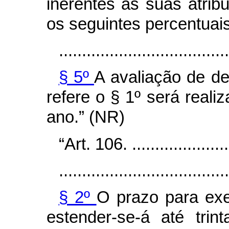
inerentes às suas atrib
os seguintes percentuais 
.....................................
§ 5º
A avaliação de d
refere o § 1º será real
ano.”
(NR)
“Art. 106. .......................
.....................................
§ 2º
O prazo para exe
estender-se-á até trin