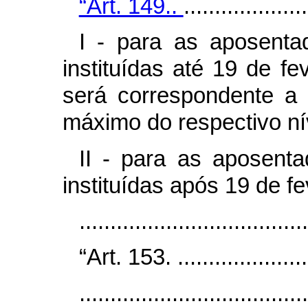
“Art. 149..
....................
I - para as aposenta
instituídas até 19 de fe
será correspondente a 
máximo do respectivo nív
II - para as aposent
instituídas após 19 de f
....................................
“Art. 153. .......................
.....................................