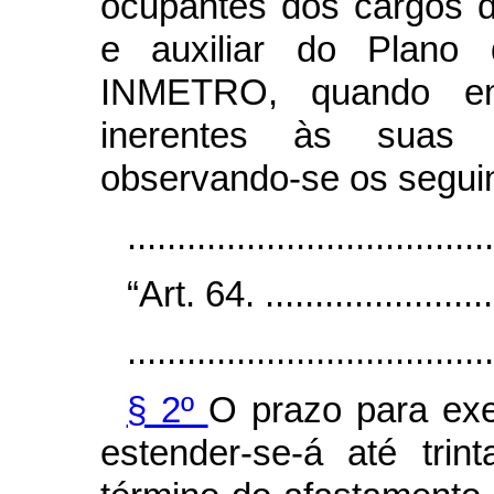
ocupantes dos cargos de
e auxiliar do Plano
INMETRO, quando em 
inerentes às suas 
observando-se os seguint
....................................
“Art. 64. .........................
.....................................
§ 2º
O prazo para exe
estender-se-á até trin