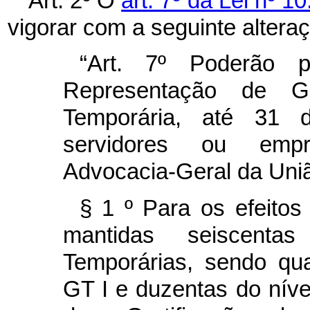
Art. 2º O
art. 7º da Lei nº 1
vigorar com a seguinte altera
“Art. 7º Poderão p
Representação de Ga
Temporária, até 31
servidores ou empr
Advocacia-Geral da Uni
§ 1
º Para os efeitos
mantidas seiscentas
Temporárias, sendo qua
GT I e duzentas do nív