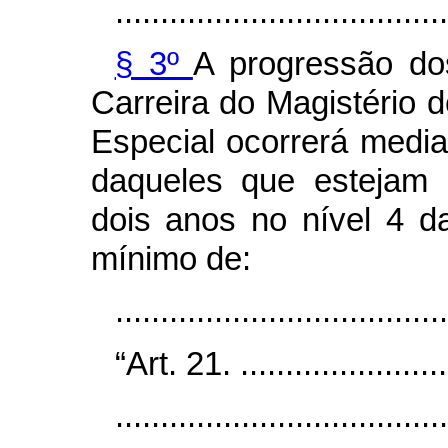
.....................................
§ 3º
A progressão do
Carreira do Magistério 
Especial ocorrerá medi
daqueles que estejam 
dois anos no nível 4 
mínimo de:
...................................
“Art. 21. .........................
.....................................