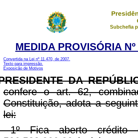
Presidên
Subchefia p
MEDIDA PROVISÓRIA Nº 
Convertida na Lei nº 11.470, de 2007.
Texto para impressão.
Exposição de Motivos
PRESIDENTE DA REPÚBL
confere o art. 62, combin
Constituição, adota a seguin
lei:
t. 1º Fica aberto crédito 