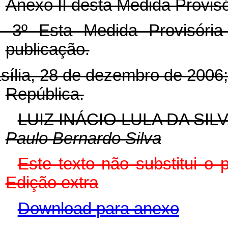
Anexo II desta Medida Provisó
t. 3º Esta Medida Provisóri
publicação.
sília, 28 de dezembro de 2006
República.
LUIZ INÁCIO LULA DA SIL
Paulo Bernardo Silva
Este texto não substitui o
Edição extra
Download para anexo