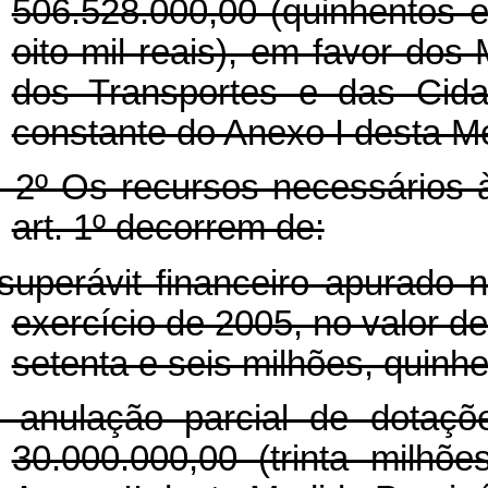
506.528.000,00 (quinhentos e
oito mil reais), em favor dos
dos Transportes e das Cida
constante do Anexo I desta Me
. 2º Os recursos necessários à
art. 1º decorrem de:
 superávit financeiro apurado
exercício de 2005, no valor d
setenta e seis milhões, quinhen
- anulação parcial de dotaç
30.000.000,00 (trinta milhõ