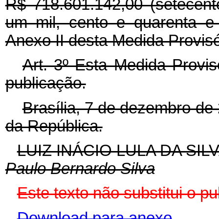
R$ 718.601.142,00 (setecent
um mil, cento e quarenta e 
Anexo II desta Medida Provisó
Art. 3º Esta Medida Provis
publicação.
Brasília, 7 de dezembro de
da República.
LUIZ INÁCIO LULA DA SIL
Paulo Bernardo Silva
Este texto não substitui o p
Download para anexo