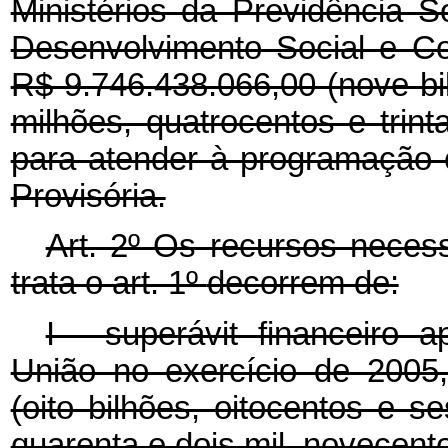
Ministérios da Previdência 
Desenvolvimento Social e C
R$ 9.746.438.066,00 (nove bi
milhões, quatrocentos e trinta
para atender à programação 
Provisória.
Art. 2º Os recursos necess
trata o art. 1º
decorrem de:
I - superávit financeiro 
União no exercício de 2005
(oito bilhões, oitocentos e s
quarenta e dois mil, novecentos