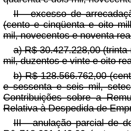
II - excesso de arrecadaç
(cento e cinqüenta e oito mi
mil, novecentos e noventa rea
a) R$ 30.427.228,00 (trinta
mil, duzentos e vinte e oito r
b) R$ 128.566.762,00 (cento
e sessenta e seis mil, sete
Contribuições sobre a Remu
Relativa à Despedida de Emp
III - anulação parcial de 