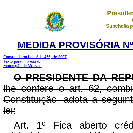
Presidên
Subchefia p
MEDIDA PROVISÓRIA Nº 
Convertida na Lei nº 11.456, de 2007
Texto para impressão
Exposição de Motivos
O PRESIDENTE DA REP
lhe confere o art. 62, com
Constituição, adota a seguin
lei:
Art. 1º Fica aberto créd