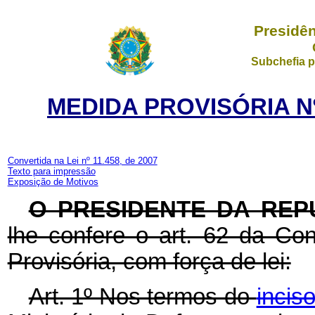
Presidên
Subchefia p
MEDIDA PROVISÓRIA Nº
Convertida na Lei nº 11.458, de 2007
Texto para impressão
Exposição de Motivos
O PRESIDENTE DA REP
lhe confere o art. 62 da Con
Provisória, com força de lei:
Art. 1º Nos termos do
incis