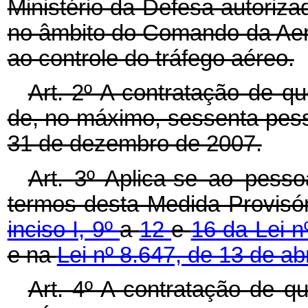
Ministério da Defesa autoriza
no âmbito do Comando da Aero
ao controle do tráfego aéreo.
Art. 2º A contratação de qu
de, no máximo, sessenta pes
31 de dezembro de 2007.
Art. 3º Aplica-se ao pess
termos desta Medida Provisór
inciso I, 9º
a
12
e
16 da Lei n
e na
Lei nº 8.647, de 13 de ab
Art. 4º A contratação de q