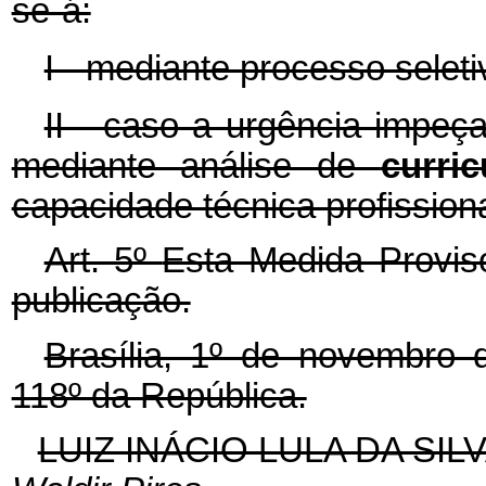
se-á:
I - mediante processo seleti
II - caso a urgência impeça
mediante análise de
curri
capacidade técnica profissiona
Art. 5º
Esta Medida Provis
publicação.
Brasília, 1º de novembro 
118º da República.
LUIZ INÁCIO LULA DA SIL