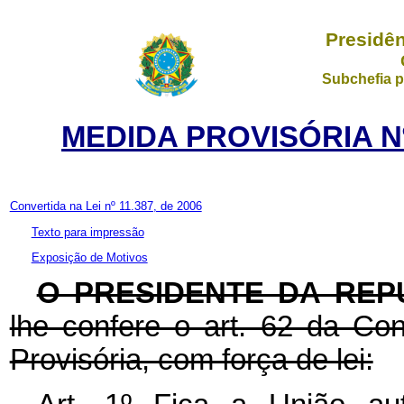
Presidên
Subchefia p
MEDIDA PROVISÓRIA Nº
Convertida na Lei nº 11.387, de 2006
Texto para impressão
Exposição de Motivos
O PRESIDENTE DA REP
lhe confere o art. 62 da Con
Provisória, com força de lei: