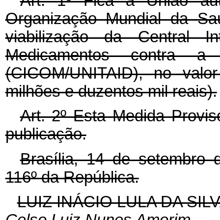
Art. 1º Fica a União aut
Organização Mundial da Sa
viabilização da Central 
Medicamentos contra a 
(CICOM/UNITAID), no valor
milhões e duzentos mil reais).
Art. 2º Esta Medida Provis
publicação.
Brasília, 14 de setembro 
116º da República.
LUIZ INÁCIO LULA DA SIL
Celso Luiz Nunes Amorim