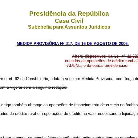
Presidência da República
Casa Civil
Subchefia para Assuntos Jurídicos
MEDIDA PROVISÓRIA Nº 317, DE 16 DE AGOSTO DE 2006.
Altera dispositivos da Lei nº 11.3
oriundas de operações de crédito rural 
- ADENE, e dá outras providências.
re o art. 62 da Constituição, adota a seguinte Medida Provisória, com força de
ssam a vigorar com a seguinte redação:
ste artigo também abrange as operações de financiamento de custeio no âmbi
olados do crédito rural em operações de crédito no valor necessário à liqui
ue trata o caput, os beneficiários deverão estar adimplentes com as parcelas