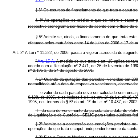
§ 3º Os recursos do financiamento de que trata o caput s
§ 4º As operações de crédito a que se refere o caput 
respectivo cronograma ser fixado de acordo com o fluxo de ca
§ 5º Admite-se, ainda, o financiamento de que trata est
efetuado pelos mutuários entre 14 de julho de 2006 e 17 de 
Art. 2º A Lei nº 11.322, de 2006, passa a vigorar acrescida do seguinte
“
Art. 15-A.
A medida de que trata o art. 15 aplica-se t
acordo com a Resolução nº 2.471, de 26 de fevereiro de 1998
nº 2.196-3, de 24 de agosto de 2001.
§ 1º Quando da quitação das parcelas, vencidas em 200
normalidade até a data do respectivo vencimento, observada
I - o valor de cada parcela deve ser calculado sem encarg
9.138, de 1995, e os incisos I e II do art. 2º da Lei nº 10.4
1995, nos termos do § 5º do art. 1º da Lei nº 10.437, de 2002
II - da data de vencimento da parcela até a data do efet
de Liquidação e de Custódia - SELIC para títulos públicos fed
§ 2º Admite-se a concessão das condições previstas no 
operações de que trata o caput, independentemente da contrat
§ 3º Fica o Tesouro Nacional autorizado a equalizar as 