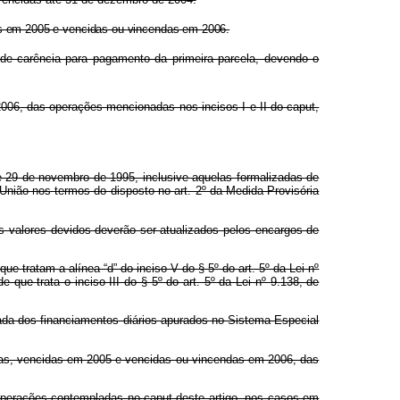
das em 2005 e vencidas ou vincendas em 2006.
 de carência para pagamento da primeira parcela, devendo o
2006, das operações mencionadas nos incisos I e II do caput,
e 29 de novembro de 1995, inclusive aquelas formalizadas de
União nos termos do disposto no art. 2º da Medida Provisória
 valores devidos deverão ser atualizados pelos encargos de
e tratam a alínea “d” do inciso V do § 5º do art. 5º da Lei nº
 que trata o inciso III do § 5º do art. 5º da Lei nº 9.138, de
stada dos financiamentos diários apurados no Sistema Especial
elas, vencidas em 2005 e vencidas ou vincendas em 2006, das
 operações contempladas no caput deste artigo, nos casos em