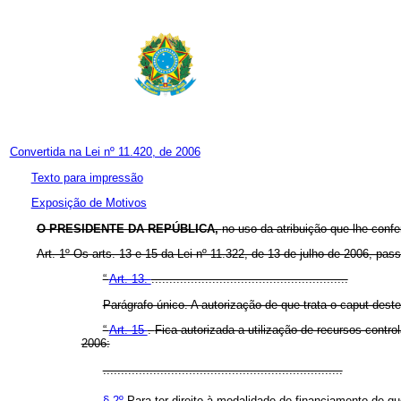
Convertida na Lei nº 11.420, de 2006
Texto para impressão
Exposição de Motivos
O PRESIDENTE DA REPÚBLICA,
no uso da atribuição que lhe confe
Art. 1º Os arts. 13 e 15 da Lei nº 11.322, de 13 de julho de 2006, pa
“
Art. 13.
.......................................................
Parágrafo único. A autorização de que trata o caput de
“
Art. 15
.
Fica autorizada a utilização de recursos contr
2006:
...................................................................
§ 2º
Para ter direito à modalidade de financiamento de q