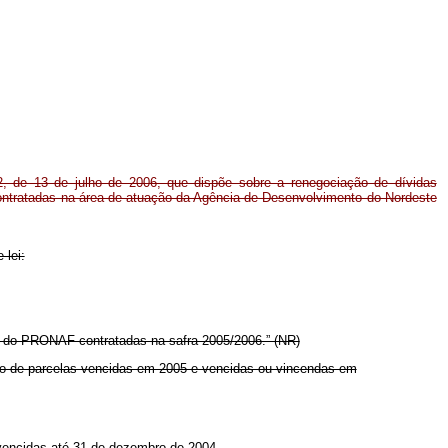
22, de 13 de julho de 2006, que dispõe sobre a renegociação de dívidas
contratadas na área de atuação da Agência de Desenvolvimento do Nordeste
 lei:
to do PRONAF contratadas na safra 2005/2006.” (NR)
dação de parcelas vencidas em 2005 e vencidas ou vincendas em
 vencidas até 31 de dezembro de 2004.