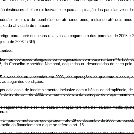
erão destinados direta e exclusivamente para a liquidação das parcelas venci
poderão ter prazo de reembolso de até cinco anos, incluindo até dois anos
ixa da atividade do mutuário.
e artigo para cobrir despesas relativas ao pagamento das parcelas de 2005 e 
agosto de 2006.”
(NR)
 artigo:
ambém às operações alongadas ou renegociadas com base na Lei nº 9.138, d
, do Conselho Monetário Nacional, adquiridas ou desoneradas de risco pela 
5 e vencidas ou vincendas em 2006, das operações de que trata o caput, os
s as seguintes condições:
os adicionais de inadimplemento, inclusive com o bônus de adimplência, de qu
37, de 25 de abril de 2002, e a não incidência da correção do preço mínimo, de
;
ivo pagamento deve ser aplicada a variação “pro rata die” da taxa média aju
erais.
§ 1º para os mutuários que quitarem, até 29 de dezembro de 2006, as parc
ação do financiamento a que se refere o art. 15.
taxas de juros nos financiamentos realizados para quitação das parcelas de