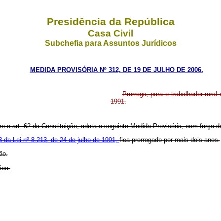
Presidência da República
Casa Civil
Subchefia para Assuntos Jurídicos
MEDIDA PROVISÓRIA Nº 312, DE 19 DE JULHO DE 2006.
Prorroga, para o trabalhador rural
1991.
re o art. 62 da Constituição, adota a seguinte Medida Provisória, com força de
3 da Lei nº 8.213, de 24 de julho de 1991,
fica prorrogado por mais dois anos.
ão.
ica.