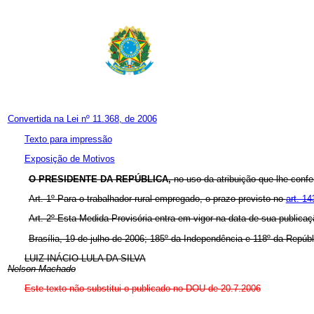
Convertida na Lei nº 11.368, de 2006
Texto para impressão
Exposição de Motivos
O PRESIDENTE DA REPÚBLICA,
no uso da atribuição que lhe confe
Art. 1º Para o trabalhador rural empregado, o prazo previsto no
art. 14
Art. 2º Esta Medida Provisória entra em vigor na data de sua publicaç
Brasília, 19 de julho de 2006; 185º da Independência e 118º da Repúbl
LUIZ INÁCIO LULA DA SILVA
Nelson Machado
Este texto não substitui o publicado no DOU de 20.7.2006