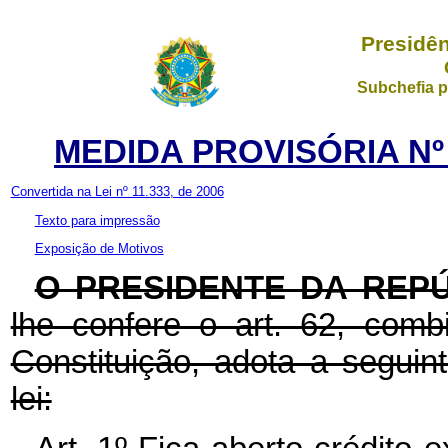
Presidên
Subchefia p
MEDIDA PROVISÓRIA Nº 
Convertida na Lei nº 11.333, de 2006
Texto para impressão
Exposição de Motivos
O PRESIDENTE DA REP
lhe confere o art. 62, com
Constituição, adota a seguin
lei: