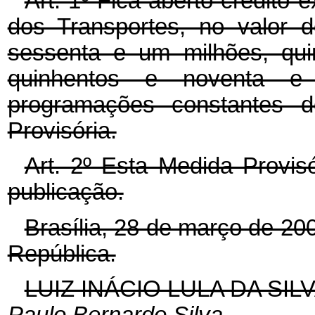
Art. 1º Fica aberto crédito e
dos Transportes, no valor 
sessenta e um milhões, qui
quinhentos e noventa e 
programações constantes 
Provisória.
Art. 2º Esta Medida Provis
publicação.
Brasília, 28 de março de 20
República.
LUIZ INÁCIO LULA DA SIL
Paulo Bernardo Silva