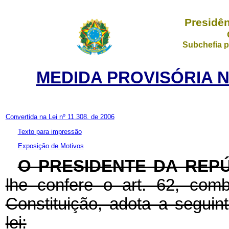
Presidên
Subchefia p
MEDIDA PROVISÓRIA Nº
Convertida na Lei nº 11.308, de 2006
Texto para impressão
Exposição de Motivos
O PRESIDENTE DA REP
lhe confere o art. 62, com
Constituição, adota a seguin
lei: