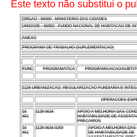
Este texto não substitui o 
ORGAO : 56000 - MINISTERIO DAS CIDADES
UNIDADE : 56902 - FUNDO NACIONAL DE HABITACAO DE I
ANEXO
PROGRAMA DE TRABALHO (SUPLEMENTACAO)
FUNC
PROGRAMATICA
PROGRAMA/ACAO/SUBTIT
1128 URBANIZACAO, REGULARIZACAO FUNDIARIA E INT
OPERACOES ESPE
16
1128 0634
APOIO A MELHORIA DAS CON
451
HABITABILIDADE DE ASSENT
PRECARIOS
16
1128 0634 0259
APOIO A MELHORIA DAS
451
DE HABITABILIDADE DE
ASSENTAMENTOS PRECA