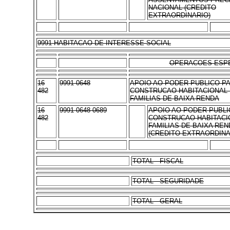
NACIONAL (CREDITO
EXTRAORDINARIO)
9991 HABITACAO DE INTERESSE SOCIAL
OPERACOES ESPE
16
9991 0648
APOIO AO PODER PUBLICO P
482
CONSTRUCAO HABITACIONAL
FAMILIAS DE BAIXA RENDA
16
9991 0648 0689
APOIO AO PODER PUBLI
482
CONSTRUCAO HABITACI
FAMILIAS DE BAIXA REN
(CREDITO EXTRAORDINA
TOTAL - FISCAL
TOTAL - SEGURIDADE
TOTAL - GERAL