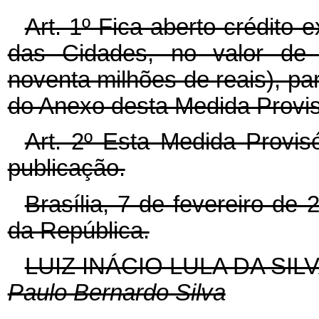
Art. 1º Fica aberto crédito e
das Cidades, no valor de 
noventa milhões de reais), p
do Anexo desta Medida Provis
Art. 2º Esta Medida Provis
publicação.
Brasília, 7 de fevereiro de
da República.
LUIZ INÁCIO LULA DA SIL
Paulo Bernardo Silva