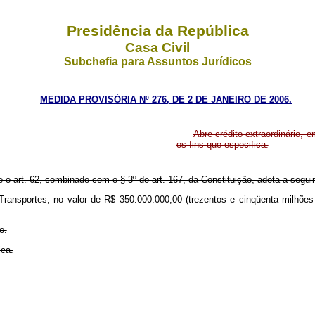
Presidência da República
Casa Civil
Subchefia para Assuntos Jurídicos
MEDIDA PROVISÓRIA Nº 276, DE 2 DE JANEIRO DE 2006.
Abre crédito extraordinário, 
os fins que especifica.
e o art. 62, combinado com o § 3º do art. 167, da Constituição, adota a segui
os Transportes, no valor de R$ 350.000.000,00 (trezentos e cinqüenta milh
o.
ica.