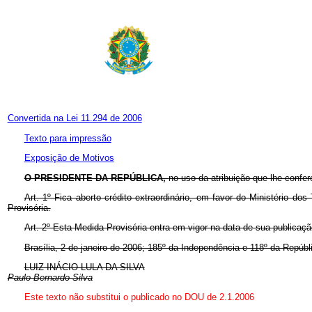
Convertida na Lei 11.294 de 2006
Texto para impressão
Exposição de Motivos
O PRESIDENTE DA REPÚBLICA,
no uso da atribuição que lhe confer
Art. 1º Fica aberto crédito extraordinário, em favor do Ministério d
Provisória.
Art. 2º Esta Medida Provisória entra em vigor na data de sua publicaçã
Brasília, 2 de janeiro de 2006; 185º da Independência e 118º da Repúbl
LUIZ INÁCIO LULA DA SILVA
Paulo Bernardo Silva
Este texto não substitui o publicado no DOU de 2.1.2006