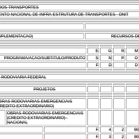
O DOS TRANSPORTES
MENTO NACIONAL DE INFRA-ESTRUTURA DE TRANSPORTES - DNIT
UPLEMENTACAO)
RECURSOS DE 
E
G
R
M
PROGRAMA/ACAO/SUBTITULO/PRODUTO
S
N
P
O
F
D
D
 RODOVIARIA FEDERAL
PROJETOS
BRAS RODOVIARIAS EMERGENCIAIS
CREDITO EXTRAORDINARIO)
OBRAS RODOVIARIAS EMERGENCIAIS
(CREDITO EXTRAORDINARIO) -
NACIONAL
F
4
2
90
F
3
2
90