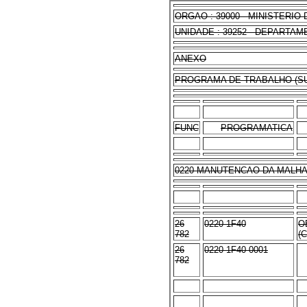
ORGAO : 39000 - MINISTERI
UNIDADE : 39252 - DEPARTA
ANEXO
PROGRAMA DE TRABALHO (S
FUNC
PROGRAMATICA
0220 MANUTENCAO DA MALHA
26
0220 1F40
O
782
(
26
0220 1F40 0001
782