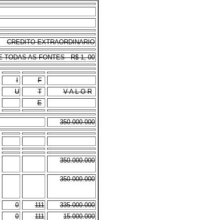
CREDITO EXTRAORDINARIO
TODAS AS FONTES - R$ 1, 00
I
F
U
T
V A L O R
E
350.000.000
350.000.000
350.000.000
0
111
335.000.000
0
111
15.000.000