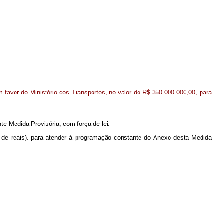
em favor do Ministério dos Transportes, no valor de R$ 350.000.000,00, para
nte Medida Provisória, com força de lei:
ões de reais), para atender à programação constante do Anexo desta Medida