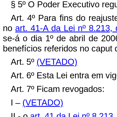
§ 5º O Poder Executivo regu
Art. 4º
Para fins do reajus
no
art. 41-A da Lei nº 8.213,
se-á o dia 1º de abril de 20
benefícios referidos no
caput
Art. 5º
(VETADO)
Art. 6º Esta Lei entra em vi
Art. 7º
Ficam revogados:
I –
(VETADO)
II - o
art. 41 da Lei nº 8.213