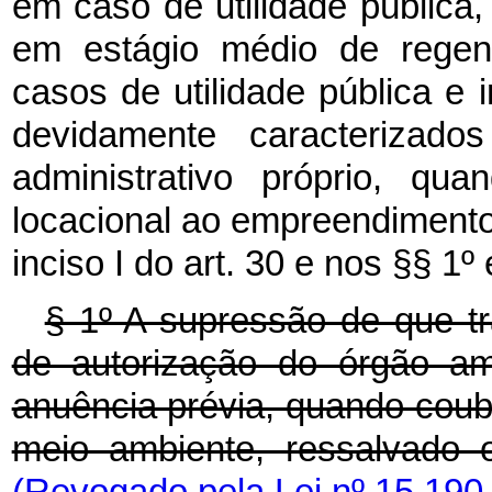
em caso de utilidade pública
em estágio médio de regen
casos de utilidade pública e 
devidamente caracterizad
administrativo próprio, quan
locacional ao empreendimento
inciso I do art. 30 e nos §§ 1º 
§ 1º A supressão de que tr
de autorização do órgão am
anuência prévia, quando coube
meio ambiente, ressalvado 