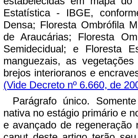
estabelecidas em mapa do In
Estatística - IBGE, conform
Densa; Floresta Ombrófila 
de Araucárias; Floresta Omb
Semidecidual; e Floresta E
manguezais, as vegetações 
brejos interioranos e en
(Vide Decreto nº 6.660, de 20
Parágrafo único. Soment
nativa no estágio primário e n
e avançado de regeneração n
caput deste artigo terão se