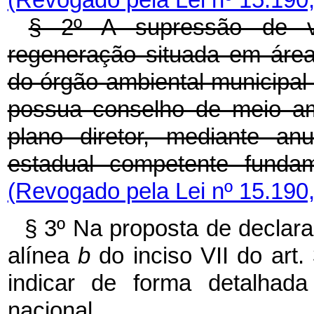
(Revogado pela Lei nº 15.190
§ 2º A supressão de v
regeneração situada em áre
do órgão ambiental municipal
possua conselho de meio amb
plano diretor, mediante an
estadual competente funda
(Revogado pela Lei nº 15.190
§ 3º Na proposta de declara
alínea
b
do inciso VII do art
indicar de forma detalhada
nacional.