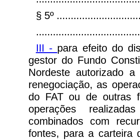
§ 5º ..............................
.....................................
III -
para efeito do di
gestor do Fundo Consti
Nordeste autorizado a 
renegociação, as opera
do FAT ou de outras f
operações realiza
combinados com recu
fontes, para a carteir