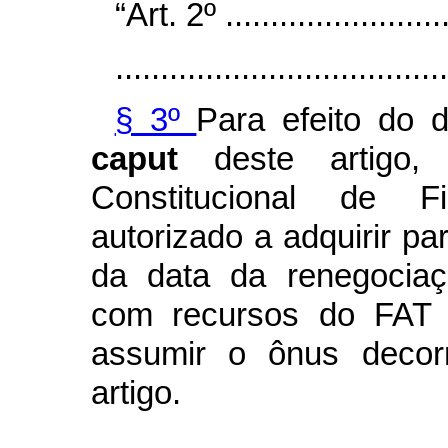
“Art. 2º ..........................
.....................................
§ 3º
Para efeito do d
caput
deste artigo
Constitucional de F
autorizado a adquirir par
da data da renegociaç
com recursos do FAT 
assumir o ônus decorr
artigo.
.....................................