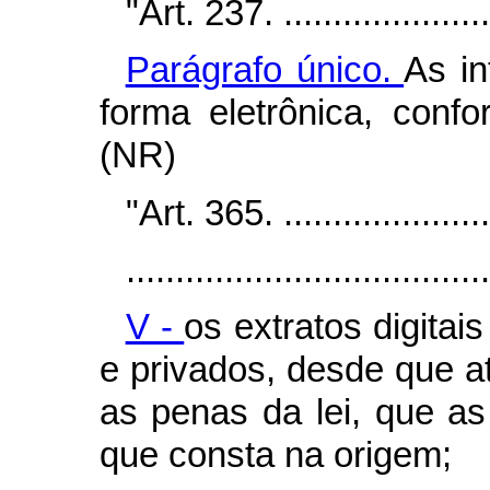
"Art. 237. .......................
Parágrafo único.
As in
forma eletrônica, confo
(NR)
"Art. 365. .......................
.....................................
V -
os extratos digitai
e privados, desde que a
as penas da lei, que a
que consta na origem;