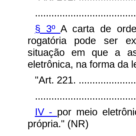
.....................................
§ 3º
A carta de orde
rogatória pode ser ex
situação em que a ass
eletrônica, na forma da l
"Art. 221. .......................
.....................................
IV -
por meio eletrôn
própria." (NR)