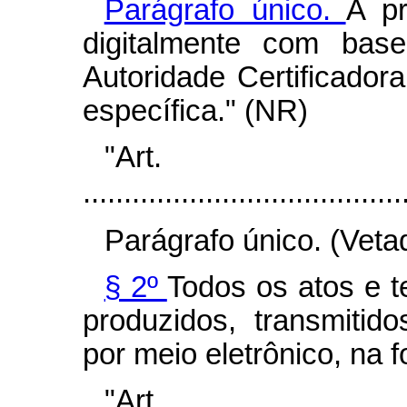
Parágrafo único.
A p
digitalmente com base
Autoridade Certificador
específica." (NR)
"Art
.......................................
Parágrafo único. (Veta
§ 2º
Todos os atos e 
produzidos, transmiti
por meio eletrônico, na f
"Art