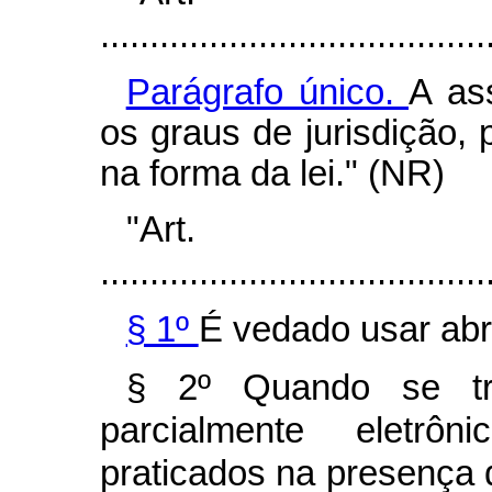
.......................................
Parágrafo único.
A as
os graus de jurisdição, 
na forma da lei." (NR)
"Art
.......................................
§ 1º
É vedado usar abr
§ 2º Quando se tra
parcialmente eletrô
praticados na presença 