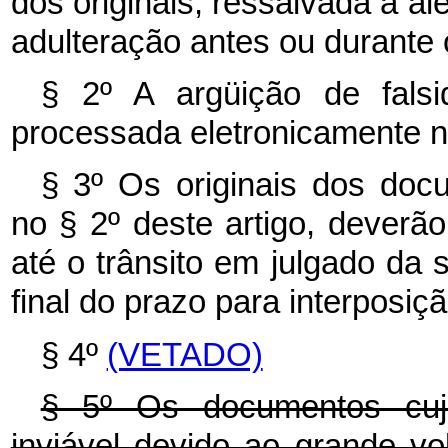
dos originais, ressalvada a 
adulteração antes ou durante 
§ 2º A argüição de falsi
processada eletronicamente na
§ 3º Os originais dos doc
no § 2º deste artigo, deverã
até o trânsito em julgado da 
final do prazo para interposiç
§ 4º
(VETADO)
§ 5º Os documentos cuja 
inviável devido ao grande vo