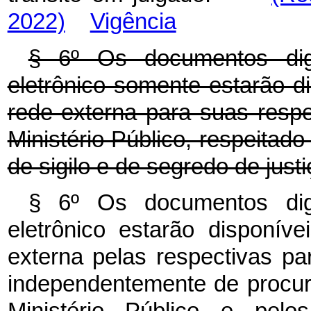
2022)
Vigência
§ 6º Os documentos digi
eletrônico somente estarão d
rede externa para suas respe
Ministério Público, respeitado
de sigilo e de segredo de justi
§ 6º Os documentos digi
eletrônico estarão disponí
externa pelas respectivas pa
independentemente de procu