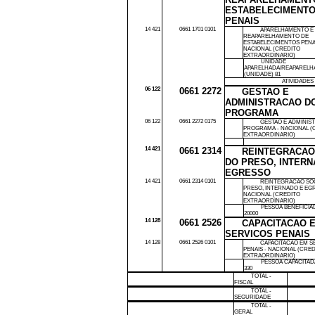
ESTABELECIMENT
PENAIS
14 421
0661 1701 0101
APARELHAMENTO E
REAPARELHAMENTO DE
ESTABELECIMENTOS PENAI
NACIONAL (CREDITO
EXTRAORDINARIO)
UNIDADE
APARELHADA/REAPARELH
(UNIDADE) 81
ATIVIDADES
06 122
0661 2272
GESTAO E
ADMINISTRACAO D
PROGRAMA
06 122
0661 2272 0175
GESTAO E ADMINIS
PROGRAMA - NACIONAL (
EXTRAORDINARIO)
14 421
0661 2314
REINTEGRACAO
DO PRESO, INTERN
EGRESSO
14 421
0661 2314 0101
REINTEGRACAO SOC
PRESO, INTERNADO E EG
NACIONAL (CREDITO
EXTRAORDINARIO)
PESSOA BENEFICIA
20000
14 128
0661 2526
CAPACITACAO 
SERVICOS PENAIS
14 128
0661 2526 0101
CAPACITACAO EM S
PENAIS - NACIONAL (CRE
EXTRAORDINARIO)
PESSOA CAPACITAD
330
TOTAL -
FISCAL
TOTAL -
SEGURIDADE
TOTAL -
GERAL