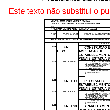
Este texto não substitui o p
ORGAO : 30000 - MINISTERIO DA JUSTICA
UNIDADE : 30907 - FUNDO PENITENCIARIO NACIONAL
ANEXO
PROGRAMA DE TRABALHO (SUPLEMENTACAO)
FUNC
PROGRAMATICA
PROGRAMA/ACAO/SUBTIT
0661 MODERNIZACAO DO SISTEMA PENITENCIARIO NACIONA
PROJETOS
14 421
0661
CONSTRUCAO 
11TW
AMPLIACAO DE
ESTABELECIMENT
PENAIS ESTADUAIS
14 421
0661 11TW 0101
CONSTRUCAO E AM
ESTABELECIMENTOS PENA
- NACIONAL (CREDITO
EXTRAORDINARIO)
VAGA DISPONIBILIZ
(UNIDADE) 5428
14 421
0661 11TY
REFORMA DE
ESTABELECIMENT
PENAIS ESTADUAIS
14 421
0661 11TY 0101
REFORMA DE
ESTABELECIMENTOS PENA
- NACIONAL (CREDITOS
EXTRAORDINARIOS)
UNIDADE REFORM
(UNIDADE) 5
14 421
0661 1701
APARELHAMEN
REAPARELHAMENT