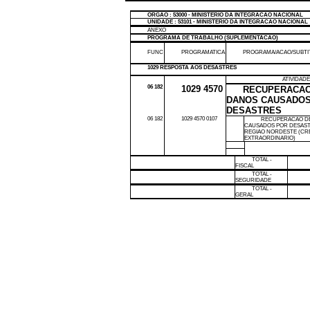
ORGAO : 53000 - MINISTERIO DA INTEGRACAO NACIONAL
UNIDADE : 53101 - MINISTERIO DA INTEGRACAO NACIONAL
ANEXO
PROGRAMA DE TRABALHO (SUPLEMENTACAO)
FUNC
PROGRAMATICA
PROGRAMA/ACAO/SUBT
1029 RESPOSTA AOS DESASTRES
ATIVIDAD
06 182
1029 4570
RECUPERACAO
DANOS CAUSADOS
DESASTRES
06 182
1029 4570 0107
RECUPERACAO D
CAUSADOS POR DESAST
REGIAO NORDESTE (CR
EXTRAORDINARIO)
TOTAL -
FISCAL
TOTAL -
SEGURIDADE
TOTAL -
GERAL