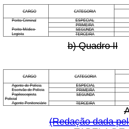
CARGO
CATEGORIA
Perito Criminal
ESPECIAL
PRIMEIRA
Perito Médico-
SEGUNDA
Legista
TERCEIRA
b) Quadro II
CARGO
CATEGORIA
Agente de Polícia
ESPECIAL
Escrivão de Polícia
PRIMEIRA
Papiloscopista
SEGUNDA
Policial
Agente Penitenciário
TERCEIRA
(Redação dada pela