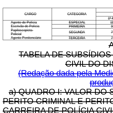
CARGO
CATEGORIA
1º 
Agente de Polícia
ESPECIAL
1
Escrivão de Polícia
PRIMEIRA
9
Papiloscopista-
SEGUNDA
7
Policial
Agente Penitenciário
TERCEIRA
7
TABELA DE SUBSÍDIOS
CIVIL DO D
(Redação dada pela
Medid
produç
a) QUADRO I: VALOR DO
PERITO CRIMINAL E PERIT
CARREIRA DE POLÍCIA CIV