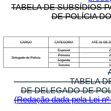
TABELA DE SUBSÍDIOS 
DE POLÍCIA D
CARGO
CATEGORIA
ATÉ 31 DE 
Especial
2
Primeira
2
Delegado de Polícia
Segunda
1
Terceira
1
TABELA DE SUBSÍ
DE DELEGADO DE POL
(Redação dada pela Lei nº