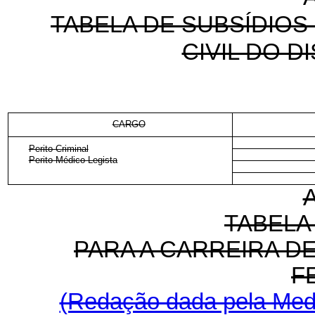
TABELA DE SUBSÍDIOS 
CIVIL DO D
CARGO
Perito Criminal
Perito Médico-Legista
TABELA
PARA A CARREIRA DE 
F
(Redação dada pela Medi