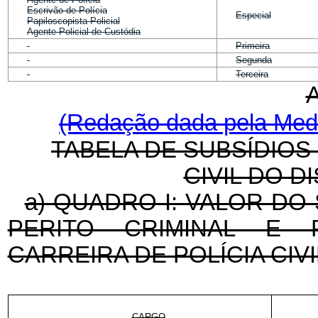
Escrivão de Polícia
Especial
Papiloscopista Policial
Agente Policial de Custódia
Primeira
Segunda
Terceira
(Redação dada pela Medi
TABELA DE SUBSÍDIOS 
CIVIL DO D
a) QUADRO I: VALOR DO
PERITO CRIMINAL E P
CARREIRA DE POLÍCIA CIV
CARGO