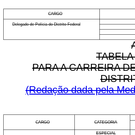
CARGO
Delegado de Polícia do Distrito Federal
TABELA
PARA A CARREIRA D
DISTR
(Redação dada pela Medi
CARGO
CATEGORIA
ESPECIAL