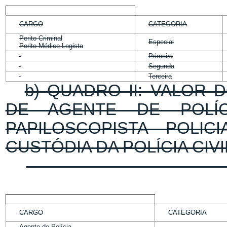
CARGO
CATEGORIA
Perito Criminal
Especial
Perito Médico-Legista
Primeira
Segunda
Terceira
b) QUADRO II: VALOR
DE AGENTE DE POLÍCI
PAPILOSCOPISTA POLIC
CUSTÓDIA DA POLÍCIA CIV
CARGO
CATEGORIA
Agente de Polícia