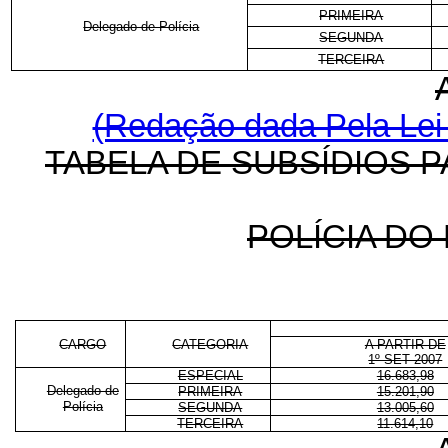
PRIMEIRA
Delegado de Polícia
SEGUNDA
TERCEIRA
(Redação dada Pela Lei 
TABELA DE SUBSÍDIOS 
POLÍCIA DO
CARGO
CATEGORIA
A PARTIR DE
1º SET 2007
ESPECIAL
16.683,98
Delegado de
PRIMEIRA
15.201,90
Polícia
SEGUNDA
13.005,60
TERCEIRA
11.614,10