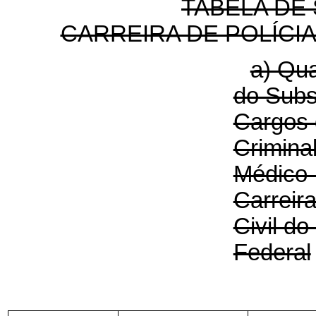
TABELA DE 
CARREIRA DE POLÍCIA
a) Qua
do Subs
Cargos 
Criminal
Médico-
Carreira
Civil do 
Federal