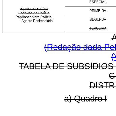
ESPECIAL
Agente de Polícia
PRIMEIRA
Escrivão de Polícia
Papiloscopista Policial
SEGUNDA
Agente Penitenciário
TERCEIRA
(Redação dada Pela
(
TABELA DE SUBSÍDIOS 
C
DISTR
a) Quadro I