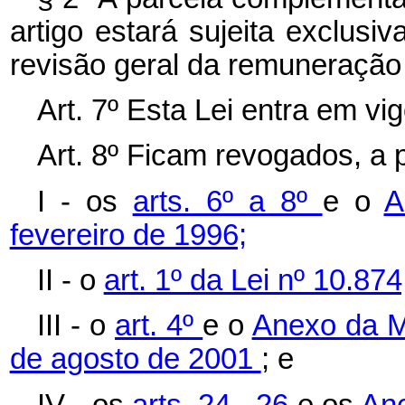
artigo estará sujeita exclusi
revisão geral da remuneração 
Art. 7º Esta Lei entra em vi
Art. 8º Ficam revogados, a 
I - os
arts. 6º a 8º
e o
A
fevereiro de 1996;
II - o
art. 1º da Lei nº 10.87
III - o
art. 4º
e o
Anexo da Me
de agosto de 2001
; e
IV - os
arts. 24
,
26
e os
An