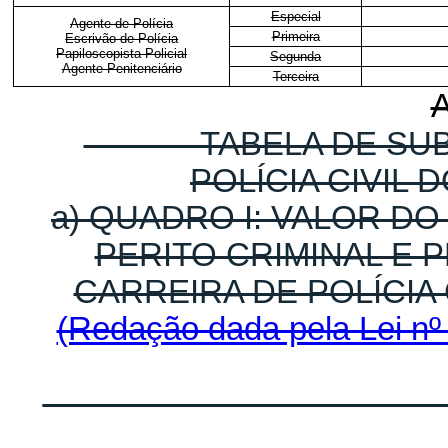
Especial
Agente de Polícia
Primeira
Escrivão de Polícia
Papiloscopista Policial
Segunda
Agente Penitenciário
Terceira
TABELA DE SUBSÍD
POLÍCIA CIVIL 
a) QUADRO I: VALOR D
PERITO CRIMINAL E 
CARREIRA DE POLÍCIA 
(Redação dada pela Lei nº