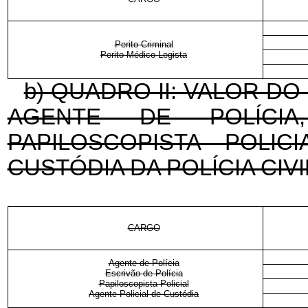
Perito Criminal
Perito Médico-Legista
b) QUADRO II: VALOR D
AGENTE DE POLÍCIA
PAPILOSCOPISTA POLIC
CUSTÓDIA DA POLÍCIA CIV
CARGO
Agente de Polícia
Escrivão de Polícia
Papiloscopista Policial
Agente Policial de Custódia