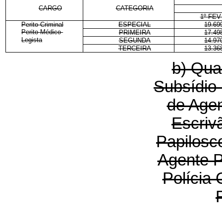
CARGO
CATEGORIA
1º FEV
Perito Criminal
ESPECIAL
19.69
Perito Médico-
PRIMEIRA
17.49
Legista
SEGUNDA
14.97
TERCEIRA
13.36
b) Quad
Subsídio
de Agen
Escrivã
Papilosco
Agente P
Polícia C