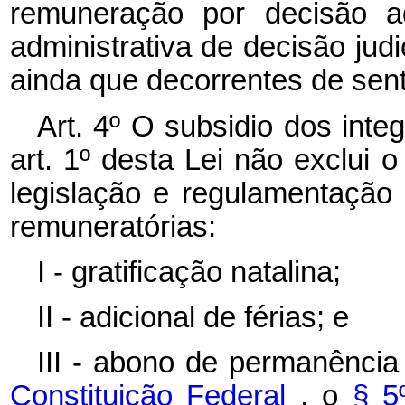
remuneração por decisão adm
administrativa de decisão judic
ainda que decorrentes de sente
Art. 4º
O subsidio dos integ
art. 1º desta Lei não exclui 
legislação e regulamentação 
remuneratórias:
I
-
gratificação natalina;
II
-
adicional de férias; e
III - abono de permanênci
Constituição Federal
, o
§ 5