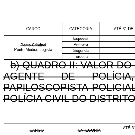
CARGO
CATEGORIA
ATÉ 31 DE
Especial
Primeira
Perito Criminal
Perito Médico-Legista
Segunda
Terceira
b) QUADRO II: VALOR D
AGENTE DE POLÍCIA
PAPILOSCOPISTA POLICIA
POLÍCIA CIVIL DO DISTRIT
ATÉ 3
CARGO
CATEGORIA