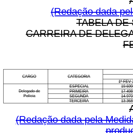
(Redação dada pela
TABELA DE 
CARREIRA DE DELEGA
F
CARGO
CATEGORIA
1º FEV 
ESPECIAL
19.699
Delegado de
PRIMEIRA
17.498
Polícia
SEGUNDA
14.970
TERCEIRA
13.368
(Redação dada pela
Medida
produç