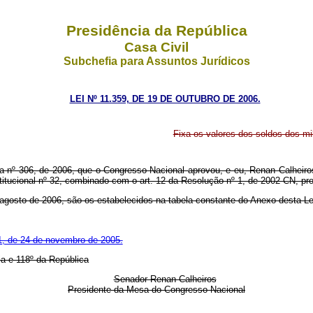
Presidência da República
Casa Civil
Subchefia para Assuntos Jurídicos
LEI Nº 11.359, DE 19 DE OUTUBRO DE 2006.
Fixa os valores dos soldos dos mi
a nº 306, de 2006, que o Congresso Nacional aprovou, e eu, Renan Calheiro
itucional nº 32, combinado com o art. 12 da Resolução nº 1, de 2002-CN, pro
 agosto de 2006, são os estabelecidos na tabela constante do Anexo desta Le
01, de 24 de novembro de 2005.
a e 118º da República
Senador Renan Calheiros
Presidente da Mesa do Congresso Nacional