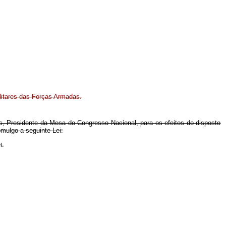
litares das Forças Armadas.
s, Presidente da Mesa do Congresso Nacional, para os efeitos do disposto
mulgo a seguinte Lei:
i.