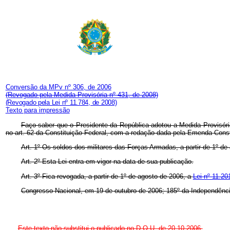
Conversão da MPv nº 306, de 2006
(Revogado pela Medida Provisória nº 431, de 2008)
(Revogado pela Lei nº 11.784, de 2008)
Texto para impressão
Faço saber que o Presidente da República adotou a Medida Provisóri
no art. 62 da Constituição Federal, com a redação dada pela Emenda Const
Art. 1º
Os soldos dos militares das Forças Armadas, a partir de 1º de
Art. 2º
Esta Lei entra em vigor na data de sua publicação.
Art. 3º
Fica revogada, a partir de 1º de agosto de 2006, a
Lei nº 11.2
Congresso Nacional, em 19 de outubro de 2006;
185º da Independênci
Este texto não substitui o publicado no D.O.U. de 20.10.2006.