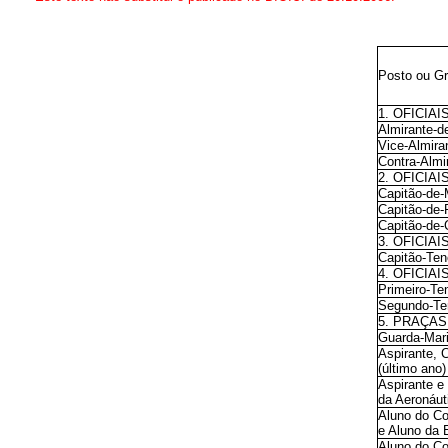
Posto ou G
1. OFICIA
Almirante-d
Vice-Almira
Contra-Almi
2. OFICIA
Capitão-de-
Capitão-de-
Capitão-de-
3. OFICIA
Capitão-Ten
4. OFICIA
Primeiro-Te
Segundo-Te
5. PRAÇAS
Guarda-Mari
Aspirante, C
(último ano)
Aspirante e
da Aeronáut
Aluno do Co
e Aluno da 
Aluno do Co