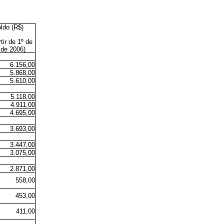
ldo (R$)
rtir de 1º de
 de 2006)
6.156,00
5.868,00
5.610,00
5.118,00
4.911,00
4.695,00
3.693,00
3.447,00
3.075,00
2.871,00
558,00
453,00
411,00