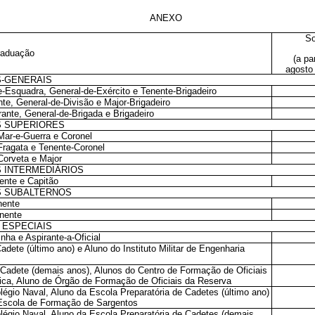
ANEXO
So
raduação
(a pa
agosto
IS-GENERAIS
e-Esquadra, General-de-Exército e Tenente-Brigadeiro
nte, General-de-Divisão e Major-Brigadeiro
rante, General-de-Brigada e Brigadeiro
IS SUPERIORES
Mar-e-Guerra e Coronel
Fragata e Tenente-Coronel
Corveta e Major
IS INTERMEDIÁRIOS
ente e Capitão
IS SUBALTERNOS
nente
nente
 ESPECIAIS
nha e Aspirante-a-Oficial
adete (último ano) e Aluno do Instituto Militar de Engenharia
 Cadete (demais anos), Alunos do Centro de Formação de Oficiais
ica, Aluno de Órgão de Formação de Oficiais da Reserva
légio Naval, Aluno da Escola Preparatória de Cadetes (último ano)
Escola de Formação de Sargentos
légio Naval, Aluno da Escola Preparatória de Cadetes (demais