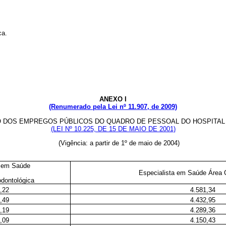
ca.
ANEXO I
(Renumerado pela Lei nº 11.907, de 2009)
O DOS EMPREGOS PÚBLICOS DO QUADRO DE PESSOAL DO HOSPITA
(LEI Nº 10.225, DE 15 DE MAIO DE 2001)
(Vigência: a partir de 1º de maio de 2004)
a em Saúde
Especialista em Saúde Área
dontológica
,22
4.581,34
,49
4.432,95
,19
4.289,36
,09
4.150,43