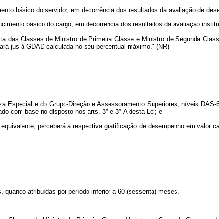
mento básico do servidor, em decorrência dos resultados da avaliação de des
encimento básico do cargo, em decorrência dos resultados da avaliação institu
omata das Classes de Ministro de Primeira Classe e Ministro de Segunda Cl
 fará jus à GDAD calculada no seu percentual máximo."
(NR)
eza Especial e do Grupo-Direção e Assessoramento Superiores, níveis DAS
do com base no disposto nos arts. 3º e 3º-A desta Lei; e
 equivalente, perceberá a respectiva gratificação de desempenho em valor c
s, quando atribuídas por período inferior a 60 (sessenta) meses.