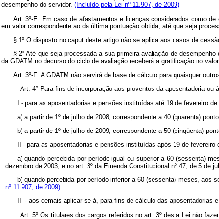
desempenho do servidor.
(Incluído pela Lei nº 11.907, de 2009)
Art. 3º-E.
Em caso de afastamentos e licenças considerados como de ef
em valor correspondente ao da última pontuação obtida, até que seja proces
§ 1º O disposto no caput deste artigo não se aplica aos casos de cessã
§ 2º Até que seja processada a sua primeira avaliação de desempenho q
da GDATM no decurso do ciclo de avaliação receberá a gratificação no valor
Art. 3º-F.
A GDATM não servirá de base de cálculo para quaisquer outro
Art. 4º Para fins de incorporação aos proventos da aposentadoria ou à
I -
para as aposentadorias e pensões instituídas até 19 de fevereiro de
a) a partir de 1º de julho de 2008, correspondente a 40 (quarenta) pont
b) a partir de 1º de julho de 2009, correspondente a 50 (cinqüenta) pon
II - para as aposentadorias e pensões instituídas após 19 de fevereiro
a)
quando percebida por período igual ou superior a 60 (sessenta) me
dezembro de 2003, e no art. 3º da Emenda Constitucional nº 47, de 5 de ju
b) quando percebida por período inferior a 60 (sessenta) meses, aos s
nº 11.907, de 2009)
III - aos demais aplicar-se-á, para fins de cálculo das aposentadorias
Art. 5º Os titulares dos cargos referidos no art. 3º desta Lei não fa