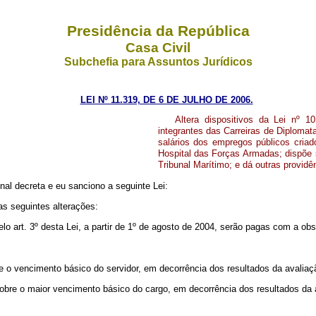
Presidência da República
Casa Civil
Subchefia para Assuntos Jurídicos
LEI Nº 11.319, DE 6 DE JULHO DE 2006.
Altera dispositivos da Lei nº 
integrantes das Carreiras de Diplomata
salários dos empregos públicos cria
Hospital das Forças Armadas; dispõe 
Tribunal Marítimo; e dá outras providê
al decreta e eu sanciono a seguinte Lei:
as seguintes alterações:
art. 3º desta Lei, a partir de 1º de agosto de 2004, serão pagas com a obse
re o vencimento básico do servidor, em decorrência dos resultados da avalia
sobre o maior vencimento básico do cargo, em decorrência dos resultados da a