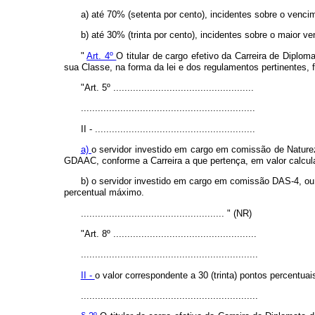
a) até 70% (setenta por cento), incidentes sobre o venci
b) até 30% (trinta por cento), incidentes sobre o maior v
"
Art. 4º
O titular de cargo efetivo da Carreira de Dipl
sua Classe, na forma da lei e dos regulamentos pertinentes,
"Art. 5º ..................................................
..............................................................
II - .........................................................
a)
o servidor investido em cargo em comissão de Natur
GDAAC, conforme a Carreira a que pertença, em valor calcula
b) o servidor investido em cargo em comissão DAS-4, ou
percentual máximo.
...................................................
"
(NR)
"Art. 8º ...................................................
...............................................................
II -
o valor correspondente a 30 (trinta) pontos percentuai
...............................................................