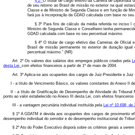
§ 2º
O titular de cargo efetivo da Carreira de Diplomat
de seu retorno ao Brasil de missão no exterior na qual esta
Classe e de Ministro de Segunda Classe e em função de Minis
fará jus à incorporação da GDAD calculada com base no seu
§ 3º Para fins de cálculo da média referida no inciso I
Ministro de Segunda Classe e Conselheiro tenha permanecido 
GDAD calculada com base no seu percentual máximo.
§ 4º O titular de cargo efetivo das Carreiras de Oficia
Brasil de missão permanente no exterior de duração igua
percentual máximo." (NR)
Art. 2º Os valores dos salários dos empregos públicos criados pela
L
desta Lei,
com efeitos financeiros a partir de 1º de maio de 2004.
Art. 3º Aplica-se aos ocupantes dos cargos de Juiz-Presidente e Juiz do
I - a título de Vencimento Básico, os valores constantes do Anexo II de
II - a título de Gratificação de Desempenho de Atividade do Tribuna
ponto ao valor estabelecido no Anexo III desta Lei, com efeitos financeiros
III - a vantagem pecuniária individual instituída pela
Lei nº 10.698, de 
§ 1º A GDATM é devida aos ocupantes dos cargos de provimento efe
desempenho individual do servidor e do desempenho institucional do Tribu
§ 2º Ato do Poder Executivo disporá sobre os critérios gerais a sere