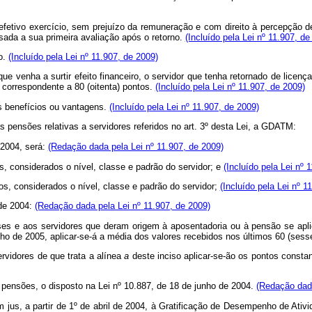
etivo exercício, sem prejuízo da remuneração e com direito à percepção 
sada a sua primeira avaliação após o retorno.
(Incluído pela Lei nº 11.907, de
o.
(Incluído pela Lei nº 11.907, de 2009)
ue venha a surtir efeito financeiro, o servidor que tenha retornado de lice
 correspondente a 80 (oitenta) pontos.
(Incluído pela Lei nº 11.907, de 2009)
s benefícios ou vantagens.
(Incluído pela Lei nº 11.907, de 2009)
s pensões relativas a servidores referidos no art. 3º desta Lei, a GDATM:
 2004, será:
(Redação dada pela Lei nº 11.907, de 2009)
os, considerados o nível, classe e padrão do servidor; e
(Incluído pela Lei nº 
tos, considerados o nível, classe e padrão do servidor;
(Incluído pela Lei nº 1
 de 2004:
(Redação dada pela Lei nº 11.907, de 2009)
ses e aos servidores que deram origem à aposentadoria ou à pensão se aplic
lho de 2005, aplicar-se-á a média dos valores recebidos nos últimos 60 (ses
ervidores de que trata a alínea
a
deste inciso aplicar-se-ão os pontos consta
 e pensões, o disposto na Lei nº 10.887, de 18 de junho de 2004.
(Redação dada
zem jus, a partir de 1º de abril de 2004, à Gratificação de Desempenho de Ati