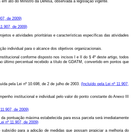
 em ato do Ministro da Defesa, observada a legislação vigente.
907, de 2009)
11.907, de 2009)
etos e atividades prioritárias e características específicas das atividades
ção individual para o alcance dos objetivos organizacionais.
stitucional conforme disposto nos incisos I e II do § 4º deste artigo, todos
 ao último percentual recebido a título de GDATM, convertido em pontos que
uída pela Lei nº 10.698, de 2 de julho de 2003.
(Incluído pela Lei nº 11.907,
nho institucional e individual pelo valor do ponto constante do Anexo III
º 11.907, de 2009)
o) da pontuação máxima estabelecida para essa parcela será imediatamente
Lei nº 11.907, de 2009)
de subsídio para a adoção de medidas que possam propiciar a melhoria do