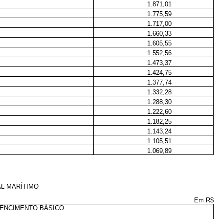
1.871,01
1.775,59
1.717,00
1.660,33
1.605,55
1.552,56
1.473,37
1.424,75
1.377,74
1.332,28
1.288,30
1.222,60
1.182,25
1.143,24
1.105,51
1.069,89
AL MARÍTIMO
Em R$
ENCIMENTO BÁSICO