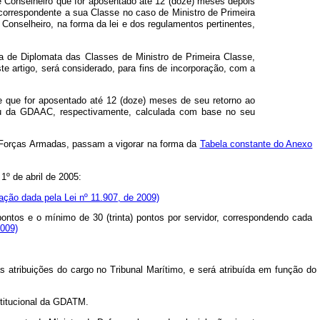
de Conselheiro que for aposentado até 12 (doze) meses depois
 correspondente a sua Classe no caso de Ministro de Primeira
Conselheiro, na forma da lei e dos regulamentos pertinentes,
ira de Diplomata das Classes de Ministro de Primeira Classe,
e artigo, será considerado, para fins de incorporação, com a
 e que for aposentado até 12 (doze) meses de seu retorno ao
 ou da GDAAC, respectivamente, calculada com base no seu
 Forças Armadas, passam a vigorar na forma da
Tabela constante do Anexo
1º de abril de 2005:
ação dada pela Lei nº 11.907, de 2009)
ontos e o mínimo de 30 (trinta) pontos por servidor, correspondendo cada
2009)
s atribuições do cargo no Tribunal Marítimo, e será atribuída em função do
stitucional da GDATM.