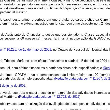
a das Classes de Ministro de Primeira Classe, Ministro de Segunda Classe e 
va investido, por período igual ou superior a 60 (sessenta) meses, em função
tro-Conselheiro comissionado ou titular de Repartição Consular, no caso de 
 percentual máximo.
 do caput deste artigo, o período em que o titular de cargo efetivo da Carre
em missão no exterior investido em função, conforme disposto no § 2º dest
l e de Assistente de Chancelaria, desde que posicionado na Classe Especial
l ou superior a 60 (sessenta) meses, fará jus à incorporação da GDAOC
ei nº 10.225, de 15 de maio de 2001,
no Quadro de Pessoal do Hospital das
 Tribunal Marítimo, com efeitos financeiros a partir de 1º de abril de 2004 e 
sta Lei, com efeitos financeiros a partir das datas nele especificadas; e
(Red
l Marítimo - GDATM, o valor correspondente ao limite máximo de 100 (cem) p
 a partir das datas nele especificadas.
(Redação dada pela Lei nº 11.907, de 
2 de julho de 2003.
tivo de que trata o
caput
, quando em exercício das atividades inerentes à
nal Marítimo.
(Redação dada pela Lei nº 12.702, de 2012)
m observados para a realização das avaliações de desempenho individual e in