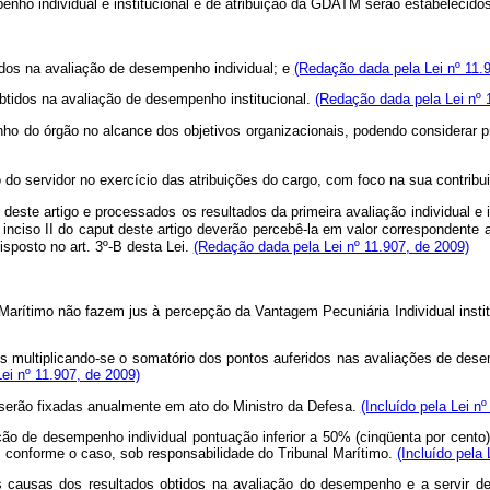
enho individual e institucional e de atribuição da GDATM serão estabelecidos
tidos na avaliação de desempenho individual; e
(Redação dada pela Lei nº 11.
 obtidos na avaliação de desempenho institucional.
(Redação dada pela Lei nº 
ho do órgão no alcance dos objetivos organizacionais, podendo considerar proj
do servidor no exercício das atribuições do cargo, com foco na sua contribui
este artigo e processados os resultados da primeira avaliação individual e in
 inciso II do caput deste artigo deverão percebê-la em valor correspondente
isposto no art. 3º-B desta Lei.
(Redação dada pela Lei nº 11.907, de 2009)
 Marítimo não fazem jus à percepção da Vantagem Pecuniária Individual instit
multiplicando-se o somatório dos pontos auferidos nas avaliações de desempe
Lei nº 11.907, de 2009)
 serão fixadas anualmente em ato do Ministro da Defesa.
(Incluído pela Lei n
ação de desempenho individual pontuação inferior a 50% (cinqüenta por cent
 conforme o caso, sob responsabilidade do Tribunal Marítimo.
(Incluído pela 
 as causas dos resultados obtidos na avaliação do desempenho e a servir 