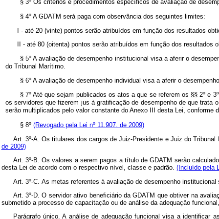
§ 3º Os critérios e procedimentos específicos de avaliação de desemp
§ 4º A GDATM será paga com observância dos seguintes limites:
I - até 20 (vinte) pontos serão atribuídos em função dos resultados ob
II - até 80 (oitenta) pontos serão atribuídos em função dos resultados
§ 5º A avaliação de desempenho institucional visa a aferir o desempen
do Tribunal Marítimo.
§ 6º A avaliação de desempenho individual visa a aferir o desempenho 
§ 7º Até que sejam publicados os atos a que se referem os §§ 2º e 3º d
os servidores que fizerem jus à gratificação de desempenho de que trata o
serão multiplicados pelo valor constante do Anexo III desta Lei, conforme d
§ 8º
(Revogado pela Lei nº 11.907, de 2009)
Art. 3º-A.
Os titulares dos
cargos de Juiz-Presidente e Juiz do Tribunal
de 2009)
Art. 3º-B.
Os valores a serem pagos a título de GDATM serão calculados 
desta Lei de acordo com o respectivo nível, classe e padrão.
(Incluído pela 
Art. 3º-C.
As metas referentes à avaliação de desempenho institucional
Art. 3º-D.
O servidor ativo beneficiário da GDATM que obtiver na avali
submetido a processo de capacitação ou de análise da adequação funcional,
Parágrafo único. A análise de adequação funcional visa a identificar