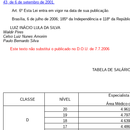
43, de 6 de setembro de 2001.
Art. 6º Esta Lei entra em vigor na data de sua publicação.
Brasília, 6 de julho de 2006; 185º da Independência e 118º da Repúbli
LUIZ INÁCIO LULA DA SILVA
Waldir Pires
Celso Luiz Nunes Amorim
Paulo Bernardo Silva
Este texto não substitui o publicado no D.O.U. de 7.7.2006
TABELA DE SALÁRI
Especialist
CLASSE
NÍVEL
Área Médico-o
20
4.961
19
4.797
D
18
4.639
17
4.486