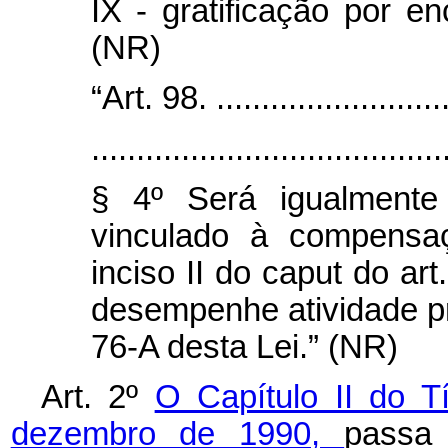
IX - gratificação por e
(NR)
“Art. 98. ...........................
.......................................
§ 4º Será igualmente 
vinculado à compensa
inciso II do
caput
do art
desempenhe atividade prev
76-A desta Lei.” (NR)
Art. 2º
O Capítulo II do Tí
dezembro de 1990,
passa 