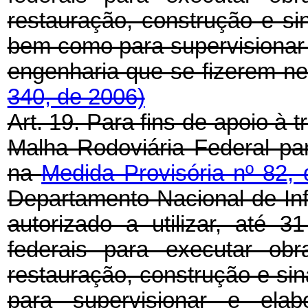
restauração, construção e sin
bem como para supervisionar 
engenharia que se fize
340, de 2006)
Art. 19. Para fins de apoio à t
Malha Rodoviária Federal pa
na
Medida Provisória nº 82
Departamento Nacional de Inf
autorizado a utilizar, até
federais para executar obr
restauração, construção e sin
para supervisionar e ela