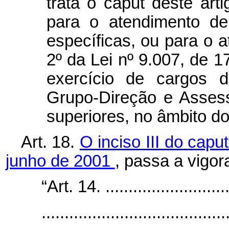
trata o
caput
deste art
para o atendimento de
específicas, ou para o a
2º da Lei nº 9.007, de 
exercício de cargos 
Grupo-Direção e Asses
superiores, no âmbito d
Art. 18.
O inciso III do
capu
junho de 2001
, passa a vigor
“Art. 14. ............................
........................................