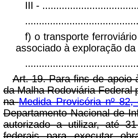
III - ..................................
........................................
f) o transporte ferroviár
associado à exploração da i
......................................
Art. 19. Para fins de apoio 
da Malha Rodoviária Federal 
na
Medida Provisória nº 82
Departamento Nacional de Inf
autorizado a utilizar, até
federais para executar obr