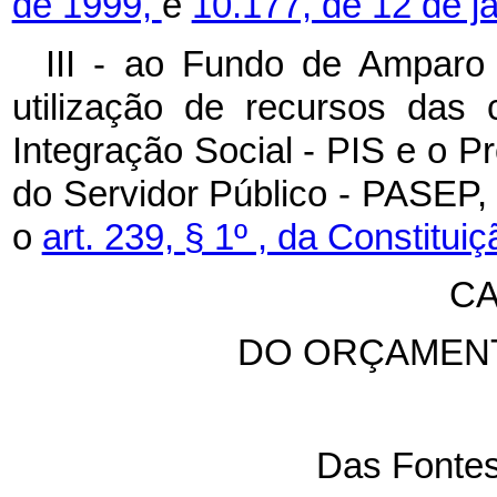
de 1999,
e
10.177, de 12 de j
III - ao Fundo de Amparo 
utilização de recursos das
Integração Social - PIS e o 
do Servidor Público - PASEP, 
o
art. 239, § 1º , da Constituiç
CA
DO ORÇAMENT
Das Fontes