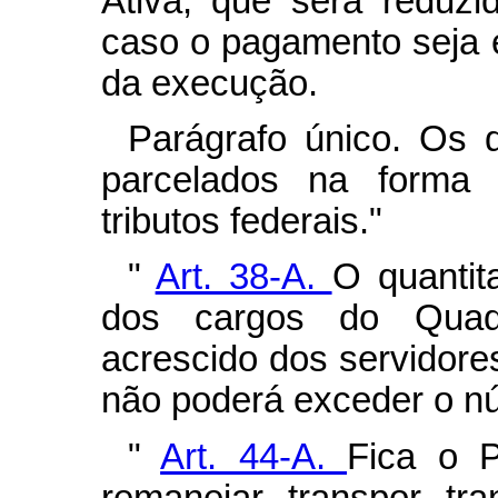
Ativa, que será reduz
caso o pagamento seja 
da execução.
Parágrafo único. Os 
parcelados na forma d
tributos federais."
"
Art. 38-A.
O quantit
dos cargos do Quadr
acrescido dos servidore
não poderá exceder o nú
"
Art. 44-A.
Fica o P
remanejar, transpor, tra