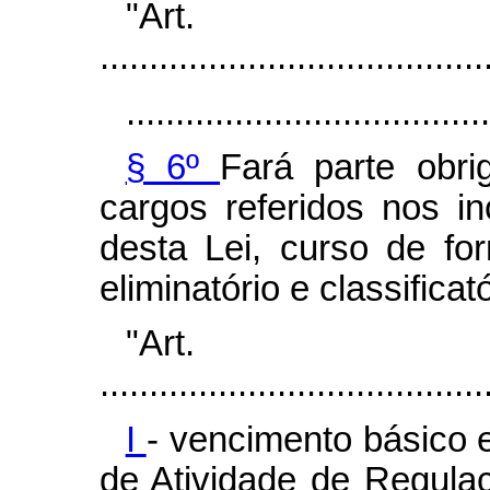
"Ar
.......................................
.....................................
§ 6º
Fará parte obri
cargos referidos nos in
desta Lei, curso de fo
eliminatório e classificat
"Ar
.......................................
I
- vencimento básico
de Atividade de Regul