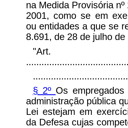
na Medida Provisória nº
2001, como se em exer
ou entidades a que se ref
8.691, de 28 de julho de
"Ar
.......................................
.....................................
§ 2º
Os empregados d
administração pública q
Lei estejam em exercíc
da Defesa cujas competê