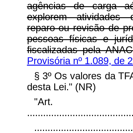
agências de carga aé
explorem atividades 
reparo ou revisão de p
pessoas físicas e jurí
fiscalizadas pela 
Provisória nº 1.089, de 
§ 3º Os valores da TF
desta Lei." (NR)
"Ar
.......................................
.....................................