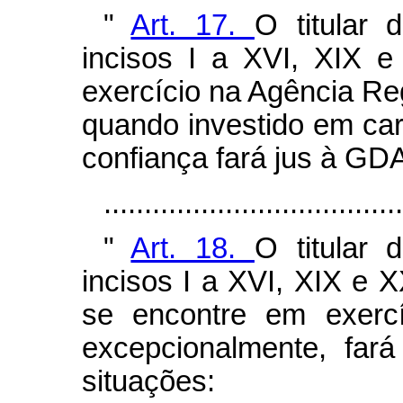
"
Art. 17.
O titular 
incisos I a XVI, XIX e
exercício na Agência Re
quando investido em ca
confiança fará jus à GD
...................................
"
Art. 18.
O titular 
incisos I a XVI, XIX e X
se encontre em exercí
excepcionalmente, far
situações: