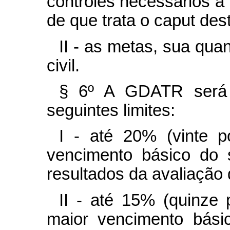
controles necessários à
de que trata o caput dest
II - as metas, sua qua
civil.
§ 6º A GDATR será 
seguintes limites:
I - até 20% (vinte p
vencimento básico do 
resultados da avaliação
II - até 15% (quinze 
maior vencimento bási