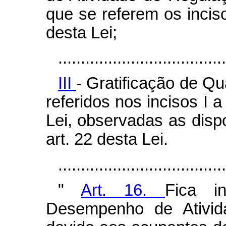
que se referem os inciso
desta Lei;
.....................................
III
- Gratificação de Qu
referidos nos incisos I a
Lei, observadas as disp
art. 22 desta Lei.
...................................
"
Art. 16.
Fica in
Desempenho de Ativi