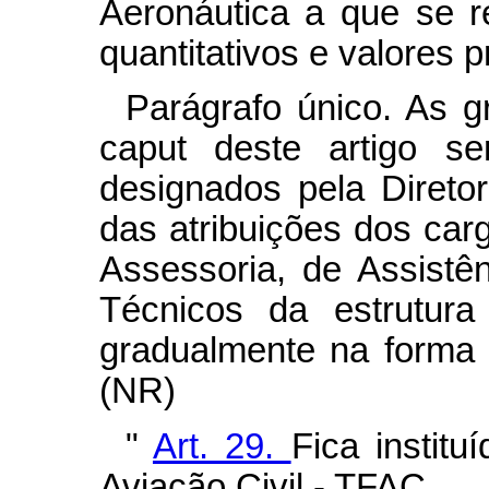
Aeronáutica a que se re
quantitativos e valores p
Parágrafo único. As g
caput deste artigo se
designados pela Direto
das atribuições dos car
Assessoria, de Assist
Técnicos da estrutura
gradualmente na forma d
(NR)
"
Art. 29.
Fica instit
Aviação Civil - TFAC.