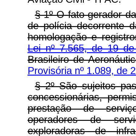
§ 1º O fato gerador d
de polícia decorrente d
homologação e registro
Lei nº 7.565, de 19 
Brasileiro de Aeronáu
Provisória nº 1.089, de 
§ 2º São sujeitos p
concessionárias, permis
prestação de serviç
operadores de serv
exploradoras de infra