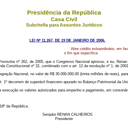
Presidência da República
Casa Civil
Subchefia para Assuntos Jurídicos
LEI Nº 11.267, DE 19 DE JANEIRO DE 2006.
Abre crédito extraordinário, em fa
o fim que especifica.
rovisória nº 262, de 2005, que o Congresso Nacional aprovou, e eu, Renan 
da Constitucional nº 32, combinado com o art. 12 da resolução nº 1, de 2002
Integração Nacional, no valor de R$ 30.000.000,00 (trinta milhões de reais), p
art. 1º decorrem de superávit financeiro apurado no Balanço Patrimonial da Un
sua execução os valores autorizados para empenho e pagamento, em consonâ
18º da República.
Senador RENAN CALHEIROS
Presidente