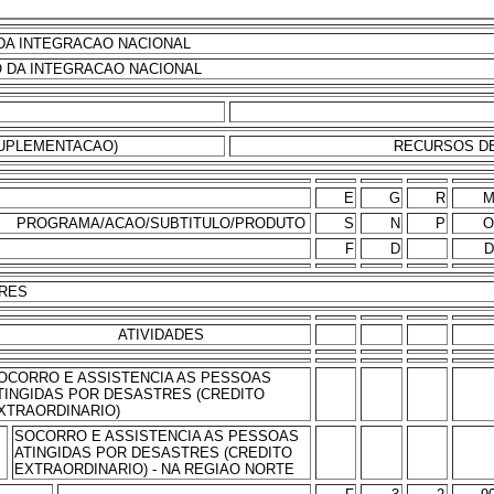
O DA INTEGRACAO NACIONAL
IO DA INTEGRACAO NACIONAL
UPLEMENTACAO)
RECURSOS DE 
E
G
R
PROGRAMA/ACAO/SUBTITULO/PRODUTO
S
N
P
O
F
D
D
TRES
ATIVIDADES
OCORRO E ASSISTENCIA AS PESSOAS
TINGIDAS POR DESASTRES (CREDITO
XTRAORDINARIO)
SOCORRO E ASSISTENCIA AS PESSOAS
ATINGIDAS POR DESASTRES (CREDITO
EXTRAORDINARIO) - NA REGIAO NORTE