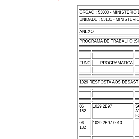
ORGAO : 53000 - MINISTERI
UNIDADE : 53101 - MINISTER
ANEXO
PROGRAMA DE TRABALHO (S
FUNC
PROGRAMATICA
1029 RESPOSTA AOS DESAS
06
1029 2B97
S
182
A
E
06
1029 2B97 0010
182