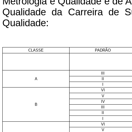
Metrologia e Qualidade e de A
Qualidade da Carreira de S
Qualidade:
CLASSE
PADRÃO
III
A
II
I
VI
V
IV
B
III
II
I
VI
V