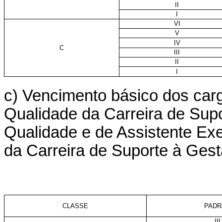
II
I
VI
V
IV
C
III
II
I
c) Vencimento básico dos car
Qualidade da Carreira de Supo
Qualidade e de Assistente Ex
da Carreira de Suporte à Gest
CLASSE
PADR
III