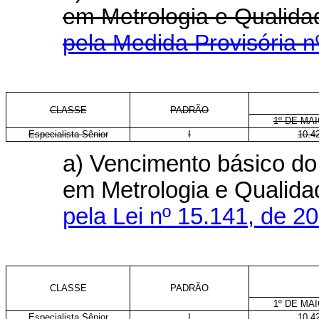
em Metrologia e Quali
pela Medida Provisória n
CLASSE
PADRÃO
1º DE MAI
Especialista Sênior
I
10.4
a) Vencimento básico do 
em Metrologia e Qualid
pela Lei nº 15.141, de 2
CLASSE
PADRÃO
1º DE MAI
Especialista Sênior
I
10.4