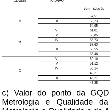
CLASSE
PADRÃO
Sem Titulação
III
67,51
A
II
66,23
I
64,95
VI
61,01
V
59,85
IV
58,73
B
III
57,63
II
56,55
I
55,48
VI
52,10
V
51,12
IV
50,14
C
III
49,21
II
48,27
I
47,35
c) Valor do ponto da GQD
Metrologia e Qualidade da