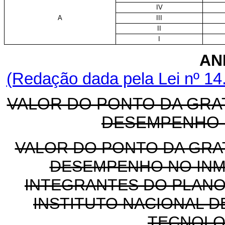
IV
A
III
II
I
AN
(Redação dada pela Lei nº 14
VALOR DO PONTO DA GRA
DESEMPENHO 
VALOR DO PONTO DA GRA
DESEMPENHO NO INM
INTEGRANTES DO PLANO
INSTITUTO NACIONAL D
TECNOLO