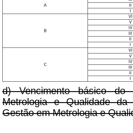
A
II
I
VI
V
IV
B
III
II
I
VI
V
IV
C
III
II
I
d) Vencimento básico do 
Metrologia e Qualidade da 
Gestão em Metrologia e Quali