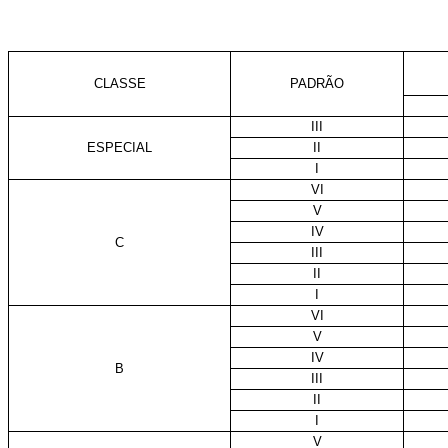
CLASSE
PADRÃO
III
ESPECIAL
II
I
VI
V
IV
C
III
II
I
VI
V
IV
B
III
II
I
V