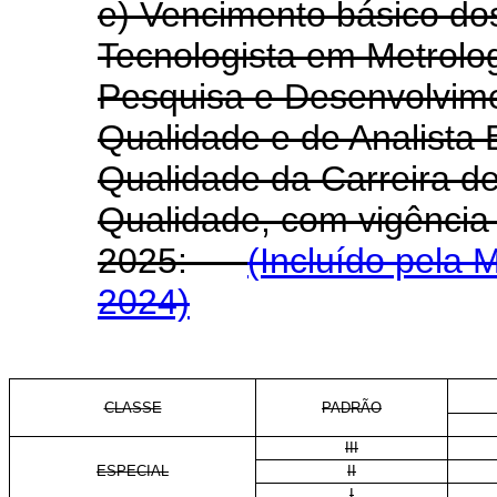
e) Vencimento básico do
Tecnologista em Metrolog
Pesquisa e Desenvolvime
Qualidade e de Analista 
Qualidade da Carreira d
Qualidade, com vigência a
2025:
(Incluído pela 
2024)
CLASSE
PADRÃO
III
ESPECIAL
II
I