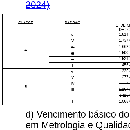
2024)
CLASSE
PADRÃO
1º DE 
DE 20
1.814,
VI
1.737,
V
1.662,
IV
A
1.590,
III
1.521,
II
1.455,
I
1.335,
VI
1.277,
V
1.221,
IV
B
1.167,
III
1.115,
II
1.065,
I
d) Vencimento básico do 
em Metrologia e Qualida