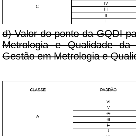
IV
C
III
II
I
d) Valor do ponto da GQDI pa
Metrologia e Qualidade da 
Gestão em Metrologia e Quali
CLASSE
PADRÃO
VI
V
IV
A
III
II
I