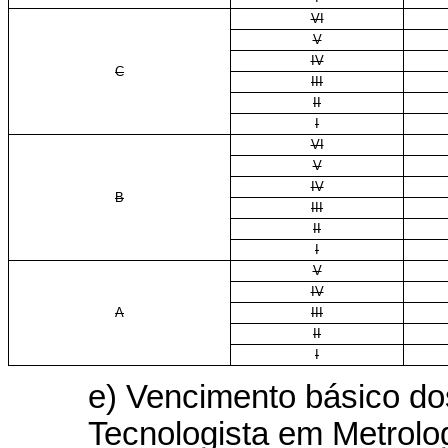
VI
V
IV
C
III
II
I
VI
V
IV
B
III
II
I
V
IV
A
III
II
I
e) Vencimento básico do
Tecnologista em Metrolo