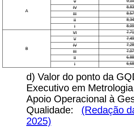
9,10
V
8,83
IV
A
8,57
III
8,34
II
8,09
I
7,71
VI
7,49
V
7,28
IV
B
7,07
III
6,88
II
6,68
I
d) Valor do ponto da GQD
Executivo em Metrologia
Apoio Operacional à Ges
Qualidade:
(Redação da
2025)