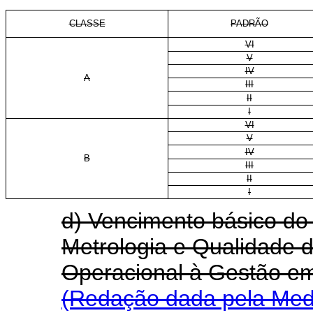
CLASSE
PADRÃO
VI
V
IV
A
III
II
I
VI
V
IV
B
III
II
I
d) Vencimento básico do 
Metrologia e Qualidade d
Operacional à Gestão e
(Redação dada pela Medi