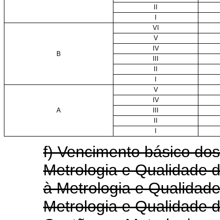
II
I
VI
V
IV
B
III
II
I
V
IV
A
III
II
I
f) Vencimento básico do
Metrologia e Qualidade d
à Metrologia e Qualidade
Metrologia e Qualidade d