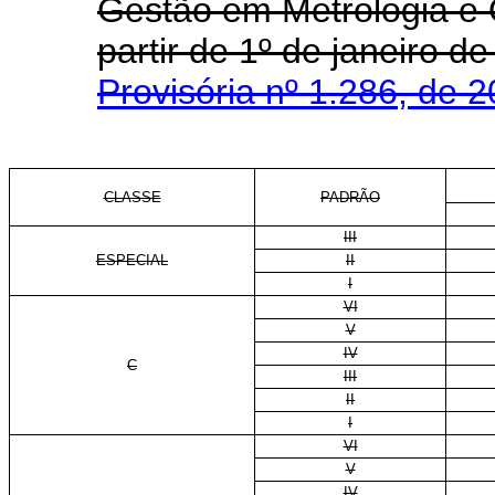
Gestão em Metrologia e 
partir de 1º de janeiro 
Provisória nº 1.286, de 
CLASSE
PADRÃO
III
ESPECIAL
II
I
VI
V
IV
C
III
II
I
VI
V
IV