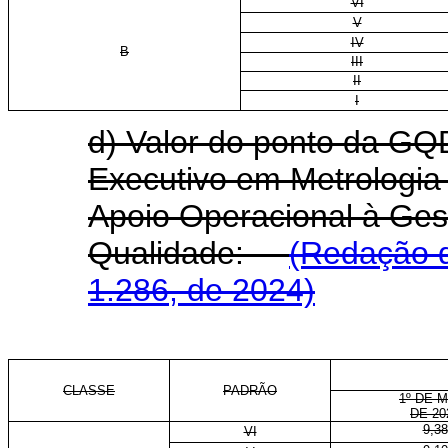
VI
V
IV
B
III
II
I
d) Valor do ponto da GQD
Executivo em Metrologia
Apoio Operacional à Ges
Qualidade:
(Redação d
1.286, de 2024)
CLASSE
PADRÃO
1º DE 
DE 20
9,38
VI