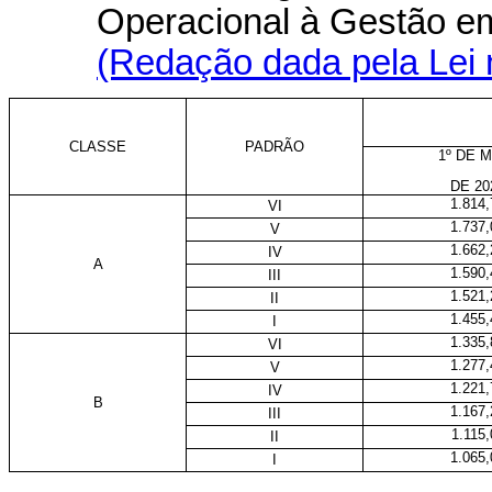
Operacional à Gestão e
(Redação dada pela Lei 
CLASSE
PADRÃO
1º DE 
DE 20
1.814,
VI
1.737,
V
1.662,
IV
A
1.590,
III
1.521,
II
1.455,
I
1.335,
VI
1.277,
V
1.221,
IV
B
1.167,
III
1.115,
II
1.065,
I