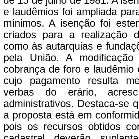
de 15 de julho de 1981. A ise
e laudêmios foi ampliada para
mínimos. A isenção foi est
criados para a realização 
como às autarquias e fundaçõ
pela União. A modificação 
cobrança de foro e laudêmio 
cujo pagamento resulta m
verbas do erário, acres
administrativos. Destaca-se q
a proposta está em conformi
pois os recursos obtidos c
cadastral deverão suplant