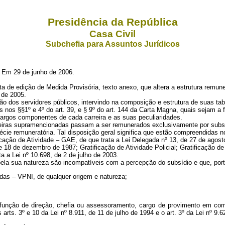
Presidência da República
Casa Civil
Subchefia para Assuntos Jurídicos
Em 29 de junho de 2006.
de edição de Medida Provisória, texto anexo, que altera a estrutura remunera
o de 2005.
zação dos servidores públicos, intervindo na composição e estrutura de suas t
s nos §§1º e 4º do art. 39, e § 9º do art. 144 da Carta Magna, quais sejam a
argos componentes de cada carreira e as suas peculiaridades.
arreiras supramencionadas passam a ser remunerados exclusivamente por subsí
pécie remuneratória. Tal disposição geral significa que estão compreendidas 
icação de Atividade – GAE, de que trata a Lei Delegada nº 13, de 27 de agos
 18 de dezembro de 1987; Gratificação de Atividade Policial; Gratificação 
ta a Lei nº 10.698, de 2 de julho de 2003.
 pela sua natureza são incompatíveis com a percepção do subsídio e que, po
das – VPNI, de qualquer origem e natureza;
 função de direção, chefia ou assessoramento, cargo de provimento em com
s. 3º e 10 da Lei nº 8.911, de 11 de julho de 1994 e o art. 3º da Lei nº 9.62