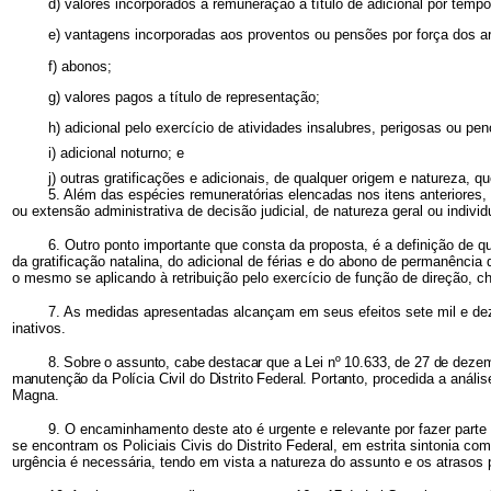
d) valores incorporados à remuneração a título de adicional por tempo
e) vantagens incorporadas aos proventos ou pensões por força dos art
f) abonos;
g) valores pagos a título de representação;
h) adicional pelo exercício de atividades insalubres, perigosas ou pe
i) adicional noturno; e
j) outras gratificações e adicionais, de qualquer origem e natureza,
5. Além das espécies remuneratórias elencadas nos itens anteriores,
ou extensão administrativa de decisão judicial, de natureza geral ou individ
6. Outro ponto importante que consta da proposta, é a definição de qu
da
gratificação natalina, do adicional de férias e do abono de permanência 
o mesmo se aplicando à retribuição pelo exercício de função de direção, ch
7. As medidas apresentadas alcançam em seus efeitos sete mil e dezes
inativos.
8. Sobre o assunto, cabe destacar que a Lei nº 10.633, de 27 de dezemb
manutenção da Polícia Civil do Distrito Federal. Portanto,
procedida a análi
Magna.
9. O encaminhamento deste ato é urgente e relevante por fazer parte 
se encontram os Policiais Civis do Distrito Federal, em estrita sintonia c
urgência é necessária, tendo em vista a natureza do assunto e os atraso