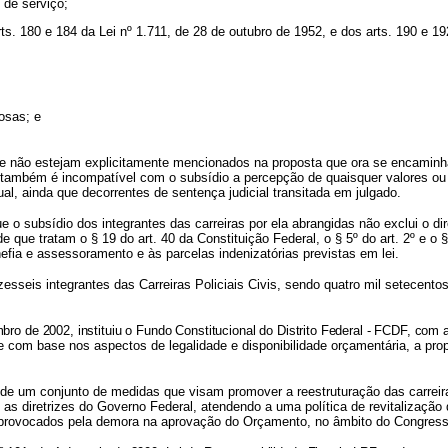
 de serviço;
s. 180 e 184 da Lei nº 1.711, de 28 de outubro de 1952, e dos arts. 190 e 1
nosas; e
 que não estejam explicitamente mencionados na proposta que ora se encaminh
 também é incompatível com o subsídio a percepção de quaisquer valores ou 
ual, ainda que decorrentes de sentença judicial transitada em julgado.
e o subsídio dos integrantes das carreiras por ela abrangidas não exclui o d
de que tratam o § 19 do art. 40 da Constituição Federal, o § 5º do art. 2º e 
efia e assessoramento e às parcelas indenizatórias previstas em lei.
seis integrantes das Carreiras Policiais Civis, sendo quatro mil setecentos 
ro de 2002, instituiu o Fundo Constitucional do Distrito Federal - FCDF, com a
se com base nos aspectos de legalidade e disponibilidade orçamentária, a pr
de um conjunto de medidas que visam promover a reestruturação das carreiras
om as diretrizes do Governo Federal, atendendo a uma política de revitalizaçã
s provocados pela demora na aprovação do Orçamento, no âmbito do Congress