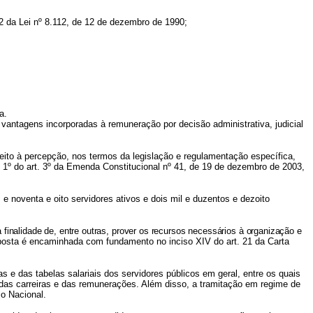
92 da Lei nº 8.112, de 12 de dezembro de 1990;
a.
vantagens incorporadas à remuneração por decisão administrativa, judicial
ireito à percepção, nos termos da legislação e regulamentação específica,
o § 1º do art. 3º da Emenda Constitucional nº 41, de 19 de dezembro de 2003,
e noventa e oito servidores ativos e dois mil e duzentos e dezoito
 finalidade de, entre outras, prover os recursos necessários à organização e
oposta é encaminhada com fundamento no inciso XIV do art. 21 da Carta
 e das tabelas salariais dos servidores públicos em geral, entre os quais
o das carreiras e das remunerações. Além disso, a
tramitação em regime de
o Nacional.