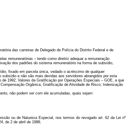
tória das carreiras de Delegado de Polícia do Distrito Federal e de
abelas remuneratórias – tendo como diretriz adequar a remuneração
 fixação dos padrões do sistema remuneratório na forma de subsídio,
dio, fixado em parcela única, vedado o acréscimo de qualquer
no subsídio e não são mais devidas aos servidores abrangidos por esta
to de 1992; Valores da Gratificação por Operações Especiais – GOE, a que
de Compensação Orgânica; Gratificação de Atividade de Risco; Indenização
rtanto, não podem ser com ele acumuladas, quais sejam:
issão ou de Natureza Especial, nos termos do revogado art. 62 da Lei nº
4, de 2 de abril de 1998;