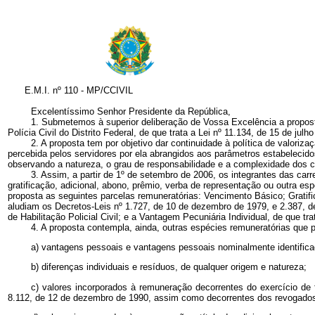
E.M.I. nº 110 - MP/CCIVIL
Excelentíssimo Senhor Presidente da República,
1. Submetemos à superior deliberação de Vossa Excelência a proposta 
Polícia Civil do Distrito Federal, de que trata a Lei nº 11.134, de 15 de julh
2. A proposta tem por objetivo dar continuidade à política de valori
percebida pelos servidores por ela abrangidos aos parâmetros estabelecido
observando a natureza, o grau de responsabilidade e a complexidade dos c
3. Assim, a partir de 1º de setembro de 2006, os integrantes das c
gratificação, adicional, abono, prêmio, verba de representação ou outra es
proposta as seguintes parcelas remuneratórias: Vencimento Básico; Gratif
aludiam os Decretos-Leis nº 1.727, de 10 de dezembro de 1979, e 2.387, de
de Habilitação Policial Civil; e a Vantagem Pecuniária Individual, de que tra
4. A proposta contempla, ainda, outras espécies remuneratórias que
a) vantagens pessoais e vantagens pessoais nominalmente identifica
b) diferenças individuais e resíduos, de qualquer origem e natureza;
c) valores incorporados à remuneração decorrentes do exercício de
8.112, de 12 de dezembro de 1990, assim como decorrentes dos revogados art