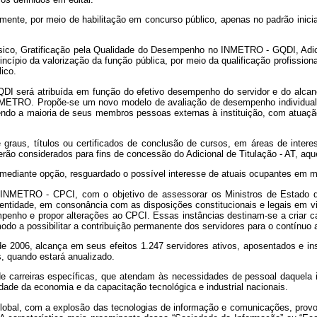
lmente, por meio de habilitação em concurso público, apenas no padrão inicial
sico, Gratificação pela Qualidade do Desempenho no INMETRO - GQDI, Adicion
incípio da valorização da função pública, por meio da qualificação profissi
ico.
I será atribuída em função do efetivo desempenho do servidor e do alcan
INMETRO. Propõe-se um novo modelo de avaliação de desempenho individual,
endo a maioria de seus membros pessoas externas à instituição, com atuaçã
 graus, títulos ou certificados de conclusão de cursos, em áreas de inter
erão considerados para fins de concessão do Adicional de Titulação - AT, aq
-á mediante opção, resguardado o possível interesse de atuais ocupantes em 
do INMETRO - CPCI, com o objetivo de assessorar os Ministros de Estado 
entidade, em consonância com as disposições constitucionais e legais em vi
enho e propor alterações ao CPCI. Essas instâncias destinam-se a criar can
modo a possibilitar a contribuição permanente dos servidores para o contínuo
o de 2006, alcança em seus efeitos 1.247 servidores ativos, aposentados e
, quando estará anualizado.
e carreiras específicas, que atendam às necessidades de pessoal daquela in
dade da economia e da capacitação tecnológica e industrial nacionais.
global, com a explosão das tecnologias de informação e comunicações, prov