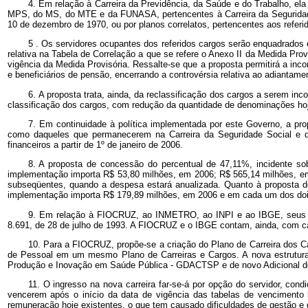
4. Em relação à
Carreira da Previdência, da Saúde e do Trabalho, el
MPS, do MS, do MTE e da FUNASA, pertencentes à Carreira da Seguridade So
10 de dezembro de 1970, ou por planos correlatos, pertencentes aos refer
5
.
Os servidores ocupantes dos referidos cargos serão enquadrados e
relativa na Tabela de Correlação a que se refere o Anexo II da Medida Prov
vigência da Medida Provisória. Ressalte-se que a proposta permitirá a inc
e beneficiários de pensão, encerrando a controvérsia relativa ao adiantame
6.
A proposta trata, ainda, da reclassificação dos cargos a serem inc
classificação dos cargos, com redução da quantidade de denominações hoje
7. Em continuidade à política implementada por este Governo, a pr
como daqueles que permanecerem na Carreira da Seguridade Social e d
financeiros a partir de 1º de janeiro de 2006.
8. A proposta de concessão do percentual de 47,11%, incidente so
implementação importa R$ 53,80 milhões, em 2006; R$ 565,14 milhões, em 
subseqüentes, quando a despesa estará anualizada. Quanto à proposta d
implementação importa R$ 179,89 milhões, em 2006 e em cada um dos doi
9. Em relação à FIOCRUZ, ao INMETRO, ao INPI e ao IBGE, seus Qua
8.691, de 28 de julho de 1993. A FIOCRUZ e o IBGE contam, ainda, com c
10. Para a FIOCRUZ, propõe-se a criação do Plano de Carreira dos 
de Pessoal em um mesmo Plano de Carreiras e Cargos. A nova estrutura 
Produção e Inovação em Saúde Pública - GDACTSP e de novo Adicional de
11. O ingresso na nova carreira far-se-á por opção do servidor, condi
vencerem após o início da data de vigência das tabelas de vencimento bá
remuneração hoje existentes, o que tem causado dificuldades de gestão e 