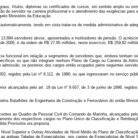
raus, títulos, diplomas ou certificados de cursos, em sentido amplo ou estr
ão do servidor na carreira profissional e o atendimento das exigências para 
pelo Ministério da Educação.
-á automaticamente, tendo em vista tratar-se de medida administrativa de a
s 13.894 servidores ativos, aposentados e instituidores de pensão. O acrés
o de 2006, é da ordem de R$ 27,95 milhões, neste exercício; R$ 259,82 milhõ
.
ência funcional em relação a segmentos de servidores que, embora tenham s
pecíficos ou que não integram nenhum Plano de Cargo ou Carreira da Admi
e admissão, se posterior, dos
cargos então ocupados
pelos seguintes servido
002, regidos pela Lei nº 8.112, de 1990, ou que ingressaram no serviço pú
ior alcançados pelo art. 19 da Lei nº 9.657, de 3 de junho de 1998, regidos 
los Batalhões de Engenharia de Construção e Ferroviários do então Ministér
centes ao Quadro de Pessoal Civil do Comando da Marinha, alcançados pelo a
amento dos respectivos cargos no Plano Único de Classificação e Retribui
dida Provisória ora proposta.
e Nível Superior e Outras Atividades de Nível Médio do Plano de Classificaçã
s antigas Tabelas de Especialistas, nos cargos de Especialistas de Nível Su