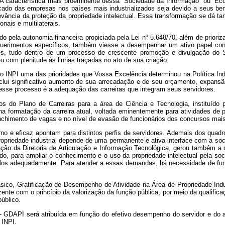
A característica mais proeminente dessa “Sociedade da Informação” ou “Eco
ado das empresas nos países mais industrializados seja devido a seus bens
evância da proteção da propriedade intelectual. Essa transformação se dá ta
onais e multilaterais.
do pela autonomia financeira propiciada pela Lei nº 5.648/70, além de prior
uerimentos específicos, também viesse a desempenhar um ativo papel conc
es, tudo dentro de um processo de crescente promoção e divulgação do S
eu com plenitude às linhas traçadas no ato de sua criação.
o INPI uma das prioridades que Vossa Excelência determinou na Política Indu
lui significativo aumento de sua arrecadação e de seu orçamento, expansão
sse processo é a adequação das carreiras que integram seus servidores.
 do Plano de Carreiras para a área de Ciência e Tecnologia, instituído 
 formatação da carreira atual, voltada eminentemente para atividades de pe
nchimento de vagas e no nível de evasão de funcionários dos concursos mais
erno e eficaz apontam para distintos perfis de servidores. Ademais dos qua
ropriedade industrial depende de uma permanente e ativa interface com a so
iação da Diretoria de Articulação e Informação Tecnológica, gerou também a
udo, para ampliar o conhecimento e o uso da propriedade intelectual pela so
los adequadamente. Para atender a essas demandas, há necessidade de funcio
ico, Gratificação de Desempenho de Atividade na Área de Propriedade Indus
izente com o princípio da valorização da função pública, por meio da qualific
público.
 - GDAPI será atribuída em função do efetivo desempenho do servidor e do
 INPI.