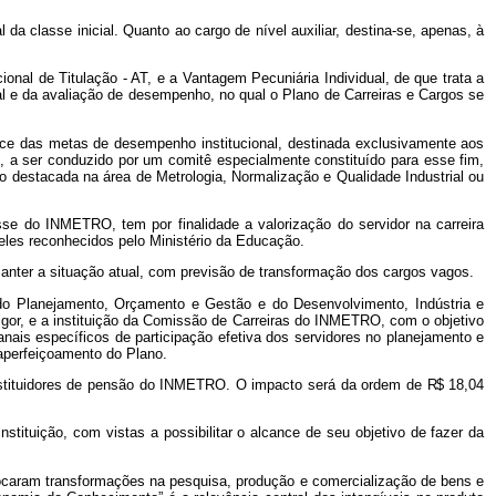
 da classe inicial. Quanto ao cargo de nível auxiliar, destina-se, apenas, à
al de Titulação - AT, e a Vantagem Pecuniária Individual, de que trata a
onal e da avaliação de desempenho, no qual o Plano de Carreiras e Cargos se
ce das metas de desempenho institucional, destinada exclusivamente aos
 a ser conduzido por um comitê especialmente constituído para esse fim,
o destacada na área de Metrologia, Normalização e Qualidade Industrial ou
esse do INMETRO, tem por finalidade a valorização do servidor na carreira
ueles reconhecidos pelo Ministério da Educação.
manter a situação atual, com previsão de transformação dos cargos vagos.
do Planejamento, Orçamento e Gestão e do Desenvolvimento, Indústria e
gor, e a instituição da Comissão de Carreiras do INMETRO, com o objetivo
ais específicos de participação efetiva dos servidores no planejamento e
 aperfeiçoamento do Plano.
 instituidores de pensão do INMETRO. O impacto será da ordem de
R$
18,04
stituição, com vistas a possibilitar o alcance de seu objetivo de fazer da
ocaram transformações na pesquisa, produção e comercialização de bens e