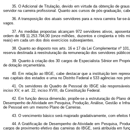
35. O Adicional de Titulação, devido em virtude da obtenção de graus
servidor na carreira profissional. Quanto aos cursos de pós-graduação, ca
36. A transposição dos atuais servidores para a nova carreira far-s
vagos.
37. As medidas propostas alcançam 972 servidores ativos, aposenta
ordem de
R$
11.253.794,00 (onze milhões, duzentos e cinqüenta e três mil
reais) em cada um dos dois exercícios subseqüentes.
38.
Quanto ao disposto nos arts. 16 e 17 da Lei Complementar nº 101,
reserva destinada à reestruturação da remuneração dos servidores públicos 
39. Quanto à criação dos 30 cargos de Especialista Sênior em Propri
de dotação orçamentária.
40. Em relação ao IBGE, cabe destacar que a instituição tem repres
nas capitais dos estados e uma no Distrito Federal e 533 agências nos princ
41. Os servidores do Quadro de Pessoal do IBGE são responsáveis pe
inciso XV, e art. 22, inciso XVIII, da Constituição Federal.
42. Em função dessa dimensão, propõe-se a estruturação do Plano de 
Desempenho de Atividade em Pesquisa, Produção, Análise, Gestão e Infra
de Pessoal em um mesmo Plano de Carreiras.
43. O vencimento básico será majorado gradativamente, com efeitos fin
44. A Gratificação de Desempenho de Atividade em Pesquisa, Produç
cargos de provimento efetivo das carreiras do IBGE, será atribuída em fu