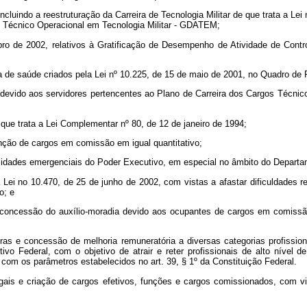
incluindo a reestruturação da Carreira de Tecnologia Militar de que trata a Le
de Técnico Operacional em Tecnologia Militar - GDATEM;
embro de 2002, relativos à Gratificação de Desempenho de Atividade de Co
ea de saúde criados pela Lei nº 10.225, de 15 de maio de 2001, no Quadro d
ão devido aos servidores pertencentes ao Plano de Carreira dos Cargos Técni
 que trata a Lei Complementar nº 80, de 12 de janeiro de 1994;
ção de cargos em comissão em igual quantitativo;
idades emergenciais do Poder Executivo, em especial no âmbito do Departam
Lei no 10.470, de 25 de junho de 2002, com vistas a afastar dificuldades re
o; e
r a concessão do auxílio-moradia devido aos ocupantes de cargos em comiss
ras e concessão de melhoria remuneratória a diversas categorias profissio
ivo Federal, com o objetivo de atrair e reter profissionais de alto nível
 com os parâmetros estabelecidos no art. 39, § 1º da Constituição Federal.
legais e criação de cargos efetivos, funções e cargos comissionados, com 