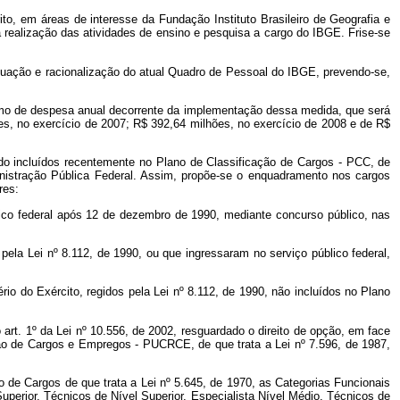
ito, em áreas de interesse da Fundação Instituto Brasileiro de Geografia e
a realização das atividades de ensino e pesquisa a cargo do IBGE. Frise-se
dequação e racionalização do atual Quadro de Pessoal do IBGE, prevendo-se,
cimo de despesa anual decorrente da implementação dessa medida, que será
es, no exercício de 2007; R$ 392,64 milhões, no exercício de 2008 e de R$
ido incluídos recentemente no Plano de Classificação de Cargos - PCC, de
nistração Pública Federal. Assim, propõe-se o enquadramento nos cargos
res:
blico federal após 12 de dezembro de 1990, mediante concurso público, nas
pela Lei nº 8.112, de 1990, ou que ingressaram no serviço público federal,
io do Exército, regidos pela Lei nº 8.112, de 1990, não incluídos no Plano
rt. 1º da Lei nº 10.556, de 2002, resguardado o direito de opção, em face
ção de Cargos e Empregos - PUCRCE, de que trata a Lei nº 7.596, de 1987,
o de Cargos de que trata a Lei nº 5.645, de 1970, as Categorias Funcionais
perior, Técnicos de Nível Superior, Especialista Nível Médio, Técnicos de