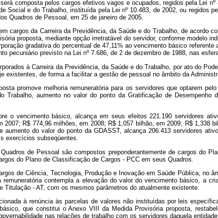
a será composta pelos cargos efetivos vagos e ocupados, regidos pela Lei n
cial e do Trabalho, instituída pela Lei nº 10.483, de 2002, ou regidos pelo
idos Quadros de Pessoal, em 25 de janeiro de 2005.
m cargos da Carreira da Previdência, da Saúde e do Trabalho, de acordo com 
isória proposta, mediante opção irretratável do servidor, conforme modelo ind
orporação gradativa do percentual de 47,11% ao vencimento básico referente 
nto pecuniário previsto na Lei nº 7.686, de 2 de dezembro de 1988, nas esfera
orporados à Carreira da Previdência, da Saúde e do Trabalho, por ato do Pode
 existentes, de forma a facilitar a gestão de pessoal no âmbito da Administ
oposta promove melhoria remuneratória para os servidores que optarem pel
o Trabalho, aumento no valor do ponto da Gratificação de Desempenho d
bre o vencimento básico, alcança em seus efeitos 221.190 servidores ativ
2007; R$ 774,96 milhões, em 2008; R$ 1,057 bilhão, em 2009; R$ 1,338 bil
e aumento do valor do ponto da GDASST, alcança 206.413 servidores ativos
s exercícios subseqüentes.
dros de Pessoal são compostos preponderantemente de cargos do Plano de
argos do Plano de Classificação de Cargos - PCC em seus Quadros.
Cargos de Ciência, Tecnologia, Produção e Inovação em Saúde Pública, no â
remuneratória contempla a elevação do valor do vencimento básico, a cria
 Titulação - AT, com os mesmos parâmetros do atualmente existente.
cionada à renúncia às parcelas de valores não instituídas por leis específi
sico, que constitui o Anexo VIII da Medida Provisória proposta, restabel
governabilidade nas relações de trabalho com os servidores daquela entidade