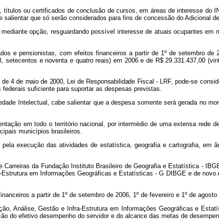
, títulos ou certificados de conclusão de cursos, em áreas de interesse do I
be salientar que só serão considerados para fins de concessão do Adicional d
e-á mediante opção, resguardando possível interesse de atuais ocupantes em
dos e pensionistas, com efeitos financeiros a partir de 1º de setembro de
, setecentos e noventa e quatro reais) em 2006 e de R$ 29.331.437,00 (vinte
 de 4 de maio de 2000, Lei de Responsabilidade Fiscal - LRF,
pode-se consid
federais suficiente para suportar as despesas previstas.
edade Intelectual, cabe salientar que a despesa somente será gerada no mo
entação em todo o território nacional, por intermédio de uma extensa red
ipais municípios brasileiros.
la execução das atividades de estatística, geografia e cartografia, em â
Carreiras da Fundação Instituto Brasileiro de Geografia e Estatística - IBG
-Estrutura em Informações Geográficas e Estatísticas - G
DIBGE
e de novo 
anceiros a partir de 1º de setembro de 2006, 1º de fevereiro e 1º de agosto 
ão, Análise, Gestão e Infra-Estrutura em Informações Geográficas e Estatí
nção do efetivo desempenho do servidor e do alcance das metas de desempenh