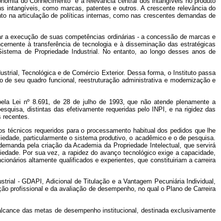
nomia do Conhecimento” é a relevância central dos intangíveis no produto
 intangíveis, como marcas, patentes e outros. A crescente relevância do
nto na articulação de políticas internas, como nas crescentes demandas de
izar a execução de suas competências ordinárias - a concessão de marcas e
ernente à transferência de tecnologia e à disseminação das estratégicas
istema de Propriedade Industrial. No entanto, ao longo desses anos de
strial, Tecnológica e de Comércio Exterior. Dessa forma, o Instituto passa
 de seu quadro funcional, reestruturação administrativa e modernização e
pela Lei nº 8.691, de 28 de julho de 1993, que não atende plenamente a
squisa, distintas das efetivamente requeridas pelo INPI, e na rigidez das
 recentes.
dros técnicos requeridos para o processamento habitual dos pedidos que lhe
ciedade, particularmente o sistema produtivo, o acadêmico e o de pesquisa.
 demanda pela criação da Academia da Propriedade Intelectual, que servirá
ciedade. Por sua vez, a rapidez do avanço tecnológico exige a capacidade,
nários altamente qualificados e experientes, que constituiriam a carreira
trial - GDAPI, Adicional de Titulação e a Vantagem Pecuniária Individual,
ação profissional e da avaliação de desempenho, no qual o Plano de Carreira
 alcance das metas de desempenho institucional, destinada exclusivamente