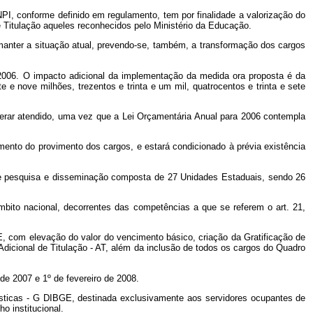
NPI, conforme definido em regulamento, tem por finalidade a valorização do
e Titulação aqueles reconhecidos pelo Ministério da Educação.
 manter a situação atual, prevendo-se, também, a transformação dos cargos
 2006. O impacto adicional da implementação da medida ora proposta é da
 e nove milhões, trezentos e trinta e um mil, quatrocentos e trinta e sete
erar atendido, uma vez que a Lei Orçamentária Anual para 2006 contempla
mento do provimento dos cargos, e estará condicionado à prévia existência
e de pesquisa e disseminação composta de 27 Unidades Estaduais, sendo 26
mbito nacional, decorrentes das competências a que se referem o art. 21,
E, com elevação do valor do vencimento básico, criação da Gratificação de
Adicional de Titulação - AT, além da inclusão de todos os cargos do Quadro
de 2007 e 1º de fevereiro de 2008.
sticas - G
DIBGE,
destinada exclusivamente aos servidores ocupantes de
o institucional.