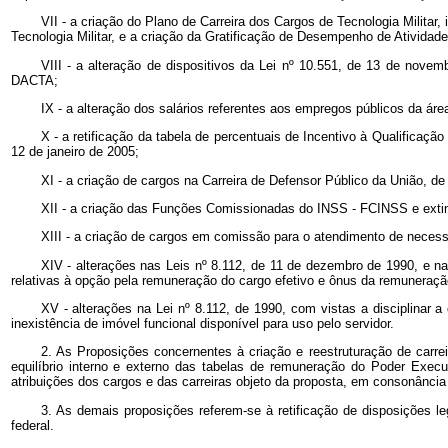
VII - a criação do Plano de Carreira dos Cargos de Tecnologia Militar, 
Tecnologia Militar, e a criação da Gratificação de Desempenho de Ativida
VIII - a alteração de dispositivos da Lei nº 10.551, de 13 de nov
DACTA;
IX - a alteração dos salários referentes aos empregos públicos da ár
X - a retificação da tabela de percentuais de Incentivo à Qualificaç
12 de janeiro de 2005;
XI - a criação de cargos na Carreira de Defensor Público da União, de
XII - a criação das Funções Comissionadas do INSS - FCINSS e extin
XIII - a criação de cargos em comissão para o atendimento de necess
XIV - alterações nas Leis nº 8.112, de 11 de dezembro de 1990, e na 
relativas à opção pela remuneração do cargo efetivo e ônus da remuneraçã
XV - alterações na Lei nº 8.112, de 1990, com vistas a disciplina
inexistência de imóvel funcional disponível para uso pelo servidor.
2. As Proposições concernentes à criação e reestruturação de carrei
equilíbrio interno e externo das tabelas de remuneração do Poder Execut
atribuições dos cargos e das carreiras objeto da proposta, em consonância
3. As demais proposições referem-se à retificação de disposições 
federal.