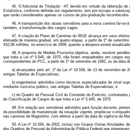
45. O Adicional de Titulação - AT devido em virtude da obtenção de g
Estatística, conforme definido em regulamento, tem por escopo a valorizaç
que serão considerados apenas os cursos de pós-graduação reconhecidos 
46. A transposição dos atuais servidores para a nova carreira far-se
também, a transformação dos cargos vagos.
47. A criação do Plano de Carreiras do IBGE alcança em seus efeito
efetuada de maneira gradual, em quatro etapas, a partir de 1º de setembr
410,08 milhões, no exercício de 2009, quando a despesa estará anualizada
48. A proposta de Medida Provisória objetiva, ainda, resolver pend
que trata a Lei nº 5.645, de 1970, não foram enquadrados em cargos es
correspondentes do PCC, a partir de 1º de setembro de 1992, ou da data d
a) alcançados pelo art. 1º da Lei nº 10.556, de 13 de novembro de 2
antigas Tabelas de Especialistas;
b) engenheiros admitidos como técnicos especializados de nível super
mediante concurso público, nas antigas Tabelas de Especialistas; e
c) do Quadro de Pessoal Civil do Comando do Exército, contratados pe
de Classificação de Cargos de que trata a Lei nº 5.645, de 1970.
49. Em relação aos servidores admitidos para função docente, perten
da possibilidade de manutenção da situação vigente, propõe-se o enquadr
nas carreiras de Magistério, com efeitos a partir da data de vigência da Me
50. A Lei nº 10.556, de 2002, incluiu nos Grupos Outras Atividades d
dos Quadros de Pessoal da Administração Pública Federal que integravam a