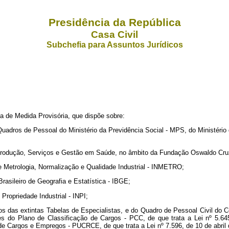
Presidência da República
Casa Civil
Subchefia para Assuntos Jurídicos
 de Medida Provisória, que dispõe sobre:
s Quadros de Pessoal do Ministério da Previdência Social - MPS, do Ministér
a, Produção, Serviços e Gestão em Saúde, no âmbito da Fundação Oswaldo Cr
 de Metrologia, Normalização e Qualidade Industrial - INMETRO;
rasileiro de Geografia e Estatística - IBGE;
Propriedade Industrial - INPI;
ios das extintas Tabelas de Especialistas, e do Quadro de Pessoal Civil do
tes do Plano de Classificação de Cargos - PCC, de que trata a Lei nº 5.
de Cargos e Empregos - PUCRCE, de que trata a Lei nº 7.596, de 10 de abril 