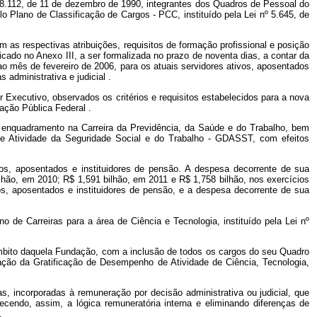
º 8.112, de 11 de dezembro de 1990, integrantes dos Quadros de Pessoal do
 Plano de Classificação de Cargos - PCC, instituído pela Lei nº 5.645, de
as respectivas atribuições, requisitos de formação profissional e posição
icado no Anexo III, a ser formalizada no prazo de noventa dias, a contar da
ao mês de fevereiro de 2006, para os atuais servidores ativos, aposentados
s administrativa e judicial
.
r Executivo, observados os critérios e requisitos estabelecidos para a nova
ração Pública Federal
.
o enquadramento na Carreira da Previdência, da Saúde e do Trabalho, bem
e Atividade da Seguridade Social e do Trabalho - GDASST, com efeitos
os, aposentados e instituidores de pensão. A despesa decorrente de sua
hão, em 2010; R$ 1,591 bilhão, em 2011 e R$ 1,758 bilhão, nos exercícios
, aposentados e instituidores de pensão, e a despesa decorrente de sua
 Carreiras para a área de Ciência e Tecnologia, instituído pela Lei nº
mbito daquela Fundação, com a inclusão de todos os cargos do seu Quadro
ção da Gratificação de Desempenho de Atividade de Ciência, Tecnologia,
cas, incorporadas à remuneração por decisão administrativa ou judicial, que
ecendo, assim, a lógica remuneratória interna e eliminando diferenças de
.