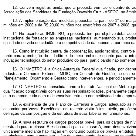
12. Convém registrar, ainda, que a proposta vem ao encontro do ac
Associação dos Servidores da Fundação Oswaldo Cruz - ASFOC, no âmbito 
13. A implementação das medidas propostas, a partir de 1º de mar
milhões em 2006 e de R$ 20,60 milhões nos exercícios de 2007 e 2008, qu
14. No tocante ao INMETRO, a proposta tem por objetivo dotar aquela
institucional de fortalecer as empresas nacionais, aumentando sua pro
qualidade de vida do cidadão e a competitividade da economia por meio da 
15. Como Instituição central de coordenação, apoio técnico, contr
tanto para a proteção do cidadão e do meio ambiente quanto para a inte
inovação tecnológica do setor produtivo do país, participando não somente
16. O INMETRO é a única Autarquia Federal qualificada, por decret
Indústria e Comércio Exterior - MDIC, um Contrato de Gestão, no qual s
Planejamento, Orçamento e Gestão como intervenientes, é periodicamente
17. O INMETRO se consolida como o Instituto Nacional de Metrologia
qualificação compatíveis com as suas responsabilidades, plenamente capaci
está comprometido com o desenvolvimento e a competitividade da empresa
18. A existência de um Plano de Carreiras e Cargos adequado às 
assumido por Vossa Excelência, em recente visita à instituição, propõ
definição da composição e da estrutura de suas tabelas remuneratórias.
19. A nova estrutura de cargos proposta prevê, para os cargos de níve
mestrado para a classe B e doutorado para a classe A, com desenvolvimen
unicamente mediante habilitação em concurso público de provas e títulos,
estabelecida para o concurso,
além do cumprimento de requisitos específic