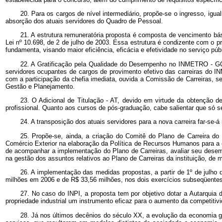
20. Para os cargos de nível intermediário, propõe-se o ingresso, igua
absorção dos atuais servidores do Quadro de Pessoal.
21. A estrutura remuneratória proposta é composta de vencimento bá
Lei nº 10.698, de 2 de julho de 2003. Essa estrutura é condizente com o pr
fundamenta, visando maior eficiência, eficácia e efetividade no serviço públ
22. A Gratificação pela Qualidade do Desempenho no INMETRO - GQD
servidores ocupantes de cargos de provimento efetivo das carreiras do 
com a participação da chefia imediata, ouvida a Comissão de Carreiras, s
Gestão e Planejamento.
23. O Adicional de Titulação - AT, devido em virtude da obtenção de
profissional. Quanto aos cursos de pós-graduação, cabe salientar que só s
24. A transposição dos atuais servidores para a nova carreira far-se
25. Propõe-se, ainda, a criação do Comitê do Plano de Carreira 
Comércio Exterior na elaboração da Política de Recursos Humanos para a 
de acompanhar a implementação do Plano de Carreiras, avaliar seu desemp
na gestão dos assuntos relativos ao Plano de Carreiras da instituição, de 
26. A implementação das medidas propostas, a partir de 1º de julh
milhões em 2006 e de R$ 33,56 milhões, nos dois exercícios subseqüentes
27. No caso do INPI, a proposta tem por objetivo dotar a Autarquia d
propriedade industrial um instrumento eficaz para o aumento da competitivi
28. Já nos últimos decênios do século XX, a evolução da economia 