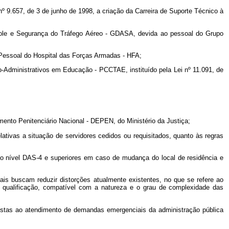
i nº 9.657, de 3 de junho de 1998, a criação da Carreira de Suporte Técnico à
ntrole e Segurança do Tráfego Aéreo - GDASA, devida ao pessoal do Grupo
e Pessoal do Hospital das Forças Armadas - HFA;
co-Administrativos em Educação - PCCTAE, instituído pela Lei nº 11.091, de
ento Penitenciário Nacional - DEPEN, do Ministério da Justiça;
lativas a situação de servidores cedidos ou requisitados, quanto às regras
ão nível DAS-4 e superiores em caso de mudança do local de residência e
nais buscam reduzir distorções atualmente existentes, no que se refere ao
 de qualificação, compatível com a natureza e o grau de complexidade das
vistas ao atendimento de demandas emergenciais da administração pública