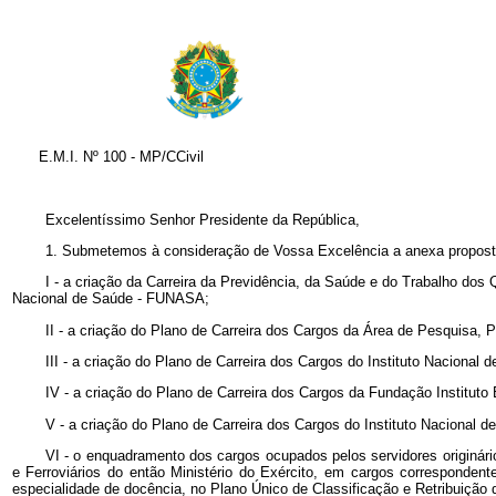
E.M.I. Nº 100 - MP/CCivil
Excelentíssimo Senhor Presidente da República,
1. Submetemos à consideração de Vossa Excelência a anexa proposta
I - a criação da Carreira da Previdência, da Saúde e do Trabalho do
Nacional de Saúde - FUNASA;
II - a criação do Plano de Carreira dos Cargos da Área de Pesquis
III - a criação do Plano de Carreira dos Cargos do Instituto Nacional
IV - a criação do Plano de Carreira dos Cargos da Fundação Instituto B
V - a criação do Plano de Carreira dos Cargos do Instituto Nacional de 
VI - o enquadramento dos cargos ocupados pelos servidores originár
e Ferroviários do então Ministério do Exército, em cargos corresponden
especialidade de docência, no Plano Único de Classificação e Retribuição 