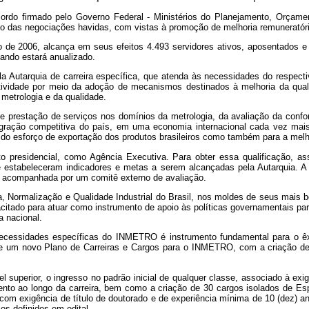
ordo firmado pelo Governo Federal - Ministérios do Planejamento, Orçame
das negociações havidas, com vistas à promoção de melhoria remuneratória
ço de 2006, alcança em seus efeitos 4.493 servidores ativos, aposentados
ando estará anualizado.
 Autarquia de carreira específica, que atenda às necessidades do respecti
dutividade por meio da adoção de mecanismos destinados à melhoria da qu
metrologia e da qualidade.
ole e prestação de serviços nos domínios da metrologia, da avaliação da c
gração competitiva do país, em uma economia internacional cada vez mais 
 do esforço de exportação dos produtos brasileiros como também para a melho
o presidencial, como Agência Executiva. Para obter essa qualificação, ass
e estabeleceram indicadores e metas a serem alcançadas pela Autarquia. A 
 acompanhada por um comitê externo de avaliação.
, Normalização e Qualidade Industrial do Brasil, nos moldes de seus mais 
tado para atuar como instrumento de apoio às políticas governamentais para 
 nacional.
necessidades específicas do INMETRO é instrumento fundamental para o 
e-se um novo Plano de Carreiras e Cargos para o INMETRO, com a criação d
l superior, o ingresso no padrão inicial de qualquer classe, associado à exig
to ao longo da carreira, bem como a criação de 30 cargos isolados de Espe
 com exigência de título de doutorado e de experiência mínima
de 10 (dez) a
os definidos em edital.