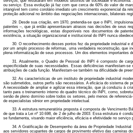
serviços, que resultaram em modelos distintos de sociedade e economia. 
ou serviço. Essa evolução já faz com que cerca de 60% do valor de marc
intangível tem como corolário imediato um crescimento exponencial da rel
proteção adicional no âmbito das negociações internacionais, bilaterais regi
29. Desde sua criação, em 1970, pretendia-se que o INPI, impulsiona
patentes –, que já então apresentavam atrasos nas decisões de seus req
informações tecnológicas, estas disponíveis nos documentos de patent
existência, a situação organizacional e institucional do INPI nunca obedec
30. O reconhecimento desses pontos fez da propriedade industrial e d
por um amplo processo de reformas, uma verdadeira reconstrução, que inc
plena informatização de seus processos. Um dos elementos importantes de
31. Atualmente, o Quadro de Pessoal do INPI é composto de cargos
especificidade de suas necessidades. Essas deficiências manifestam-se na
atribuições de cada função. Manifestam-se também na dificuldade de pree
32. As características de um instituto de propriedade industrial mod
são submetidos, outros perfis são necessários. A eficácia do sistema de p
A necessidade de ampliar e agilizar essa interação, que já conduziu à cr
tanto para o treinamento interno do quadro técnico do INPI, como, sobret
senão de pleno domínio sobre todos os setores, pelo menos de referenciá-
de especialistas sênior em propriedade intelectual.
33. A estrutura remuneratória proposta é composta de Vencimento Bás
de que trata a Lei nº 10.698, de 2 de julho de 2003. Essa estrutura é cond
se fundamenta, visando maior eficiência, eficácia e efetividade no serviço 
34. A Gratificação de Desempenho da área de Propriedade Industrial
aos servidores ocupantes de cargos de provimento efetivo das carreiras do