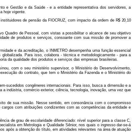
nto e Gestão e da Saúde - e a entidade representativa dos servidores, a
 hoje vigente.
 e instituidores de pensão da FIOCRUZ, com impacto da ordem de
R$ 20,10
vo Quadro de Pessoal, com vistas a possibilitar o alcance de seu objetivo
alidade de produtos e serviços, consoante com sua missão de promover a
onformidade e da acreditação, o INMETRO desempenha uma função essencial
globalizada. Para isso, colabora - técnica e metodologicamente - para a
ria da qualidade dos produtos e serviços das empresas brasileiras.
inou, com o seu ministério supervisor, o Ministério do Desenvolvimento,
execução do contrato, que tem o Ministério da Fazenda e o Ministério do
bem-sucedidos congêneres internacionais. Para isso, busca a dimensão e a
a indústria, comércio exterior, ciência, tecnologia, inovação, uma vez que
êxito de sua missão. Nesse sentido, em consonância com o compromisso
e cargos com atribuições condizentes com as competências da entidade e
ência de grau de escolaridade diferenciado: nível superior para a classe C,
cialista em Metrologia e Qualidade Sênior, nos quais o ingresso dar-se-á
nos após a obtenção do título, em atividades relevantes na área de atuação