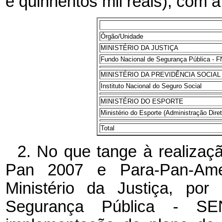
e quinhentos mil reais), com a
Órgão/Unidade
MINISTÉRIO DA JUSTIÇA
Fundo Nacional de Segurança Pública - 
MINISTÉRIO DA PREVIDÊNCIA SOCIAL
Instituto Nacional do Seguro Social
MINISTÉRIO DO ESPORTE
Ministério do Esporte (Administração Diret
Total
2. No que tange à realiza
Pan 2007 e Para-Pan-Ame
Ministério da Justiça, por
Segurança Pública - SEN